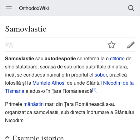
OrthodoxWiki
Samovlastie
Samovlastie
sau
autodespotie
se referea la o
ctitorie
de
sine stătătoare, scoasă de sub orice autoritate din afară,
încât se conducea numai prin propriul ei
sobor
, practică
folosită și la
Muntele Athos
, de unde Sfântul
Nicodim de la
[1]
Tismana
a adus-o în Țara Românească
.
Primele
mănăstiri
mari din Țara Românească s-au
organizat ca samovlastii, sub directa îndrumare a Sfântului
Nicodim.
Exemple istorice