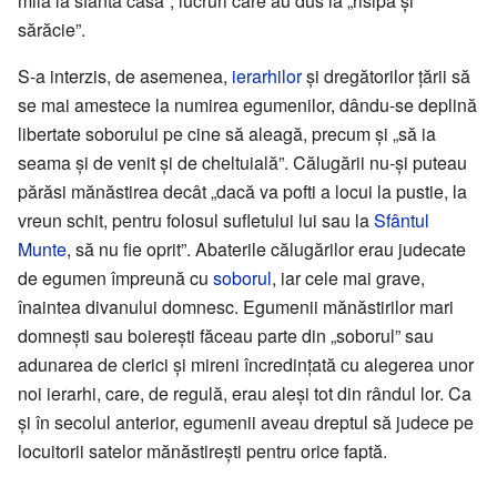
milă la sfânta casă”, lucruri care au dus la „risipă și
sărăcie”.
S-a interzis, de asemenea,
ierarhilor
și dregătorilor țării să
se mai amestece la numirea egumenilor, dându-se deplină
libertate soborului pe cine să aleagă, precum și „să ia
seama și de venit și de cheltuială”. Călugării nu-și puteau
părăsi mănăstirea decât „dacă va pofti a locui la pustie, la
vreun schit, pentru folosul sufletului lui sau la
Sfântul
Munte
, să nu fie oprit”. Abaterile călugărilor erau judecate
de egumen împreună cu
soborul
, iar cele mai grave,
înaintea divanului domnesc. Egumenii mănăstirilor mari
domnești sau boierești făceau parte din „soborul” sau
adunarea de clerici și mireni încredințată cu alegerea unor
noi ierarhi, care, de regulă, erau aleși tot din rândul lor. Ca
și în secolul anterior, egumenii aveau dreptul să judece pe
locuitorii satelor mănăstirești pentru orice faptă.