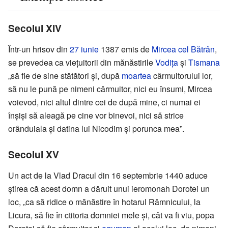
Secolul XIV
Într-un hrisov din
27 iunie
1387 emis de
Mircea cel Bătrân
,
se prevedea ca viețuitorii din mănăstirile
Vodița
și
Tismana
„să fie de sine stătători și, după
moartea
cârmuitorului lor,
să nu le pună pe nimeni cârmuitor, nici eu însumi, Mircea
voievod, nici altul dintre cei de după mine, ci numai ei
înșiși să aleagă pe cine vor binevoi, nici să strice
orânduiala și datina lui Nicodim și porunca mea”.
Secolul XV
Un act de la Vlad Dracul din 16 septembrie 1440 aduce
știrea că acest domn a dăruit unui ieromonah Dorotei un
loc, „ca să ridice o mănăstire în hotarul Râmnicului, la
Licura, să fie în ctitoria domniei mele și, cât va fi viu, popa