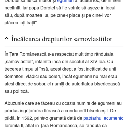
Dorotei să fie cârmuitor și
egumen
al acelui loc, de nimeni
neclintit. Iar popa Dorotei să fie volnic să așeze în locul
său, după moartea lui, pe cine-i place și pe cine-l vor
plăcea toți frații”.
Încălcarea drepturilor samovlastiilor
În Țara Românească s-a respectat mult timp rânduiala
„samovlastiei”, întâlnită încă din secolul al XIV-lea. Cu
trecerea timpului însă, acest drept a fost încălcat de unii
domnitori, vlădici sau boieri, încât egumenii nu mai erau
aleși direct de sobor, ci numiți de autoritatea bisericească
sau politică.
Abuzurile care se făceau cu ocazia numirii de egumeni au
produs îngrijorarea firească a conducerii bisericești. De
pildă, în 1592, printr-o gramată dată de
patriarhul ecumenic
Ieremia II, aflat în Țara Românească, se rânduia ca