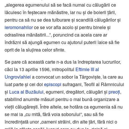
„alegerea egumenului să se facă numai cu călugării ce
lăcuiesc în feștecare mănăstire, iar nu și de boierii țării,
pentru ca să nu se dea tulburare și scandilă călugărilor și
ieromonahilor
ce se vor afla acolo și pentru binele și
odraslirea mănăstirii...”, poruncind ca acela care ar
îndrăzni să ajungă egumen cu ajutorul puterii laice să fie
oprit de la slujirea celor sfinte.
Se pare că această carte n-a dus la îndreptarea lucrurilor,
căci la 13 aprilie 1596, mitropolitul
Eftimie III al
Ungrovlahiei
a convocat un sobor la Târgoviște, la care au
luat parte și cei doi
episcopi
sufragani, Teofil al Râmnicului
și
Luca al Buzăului
, egumeni, dregători, călugări și
preoți
,
stabilind anumite măsuri pentru o mai bună organizare a
vieții călugărești. Între altele, se hotăra ca egumenia să nu
se mai ia „cu mită, fără voia soborului”, sau să fie
încredințată unor „oameni străini, din alte țări, fără nici o