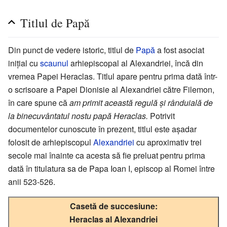
Titlul de Papă
Din punct de vedere istoric, titlul de
Papă
a fost asociat
inițial cu
scaunul
arhiepiscopal al Alexandriei, încă din
vremea Papei Heraclas. Titlul apare pentru prima dată într-
o scrisoare a Papei Dionisie al Alexandriei către Filemon,
în care spune că
am primit această regulă și rânduială de
la binecuvântatul nostu papă Heraclas.
Potrivit
documentelor cunoscute în prezent, titlul este așadar
folosit de arhiepiscopul
Alexandriei
cu aproximativ trei
secole mai înainte ca acesta să fie preluat pentru prima
dată în titulatura sa de Papa Ioan I, episcop al Romei între
anii 523-526.
Casetă de succesiune:
Heraclas al Alexandriei