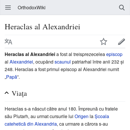
OrthodoxWiki
Heraclas al Alexandriei
Heraclas al Alexandriei
a fost al treisprezecelea
episcop
al
Alexandriei
, ocupând
scaunul
patriarhal între anii 232 și
248. Heraclas a fost primul episcop al Alexandriei numit
„
Papă
”.
Viața
Heraclas s-a născut către anul 180. Împreună cu fratele
său Plutarh, au urmat cursurile lui
Origen
la
Şcoala
catehetică din Alexandria
, ca urmare a cărora s-au