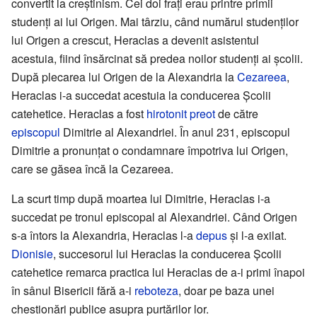
convertit la creștinism. Cei doi frați erau printre primii
studenți ai lui Origen. Mai târziu, când numărul studenților
lui Origen a crescut, Heraclas a devenit asistentul
acestuia, fiind însărcinat să predea noilor studenți ai școlii.
După plecarea lui Origen de la Alexandria la
Cezareea
,
Heraclas i-a succedat acestuia la conducerea Școlii
catehetice. Heraclas a fost
hirotonit
preot
de către
episcopul
Dimitrie al Alexandriei. În anul 231, episcopul
Dimitrie a pronunțat o condamnare împotriva lui Origen,
care se găsea încă la Cezareea.
La scurt timp după moartea lui Dimitrie, Heraclas i-a
succedat pe tronul episcopal al Alexandriei. Când Origen
s-a întors la Alexandria, Heraclas l-a
depus
și l-a exilat.
Dionisie
, succesorul lui Heraclas la conducerea Școlii
catehetice remarca practica lui Heraclas de a-i primi înapoi
în sânul Bisericii fără a-i
reboteza
, doar pe baza unei
chestionări publice asupra purtărilor lor.