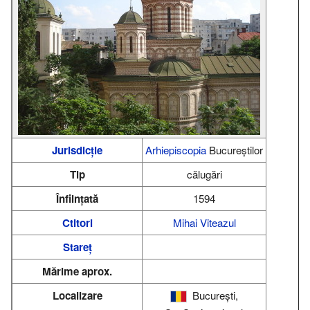
Jurisdicție
Arhiepiscopia
Bucureştilor
Tip
călugări
Înființată
1594
Ctitori
Mihai Viteazul
Stareț
Mărime aprox.
Localizare
Bucureşti,