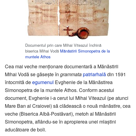
Documentul prin care Mihai Viteazul închină
biserica Mihai Vodă
Mănăstirii Simonopetra de la
muntele Athos
Cea mai veche menționare documentară a Mănăstirii
Mihai Vodă se găsește în
grammata
patriarhală
din 1591
întocmită de
egumenul
Evghenie de la Mănăstirea
Simonopetra de la muntele Athos. Conform acestui
document, Evghenie i-a cerut lui Mihai Viteazul (pe atunci
Mare Ban al Craiovei) să clădească o nouă mănăstire, cea
veche (Biserica Albă-Postăvari), metoh al Mănăstirii
Simonopetra, aflându-se în apropierea unei mlaștini
aducătoare de boli.