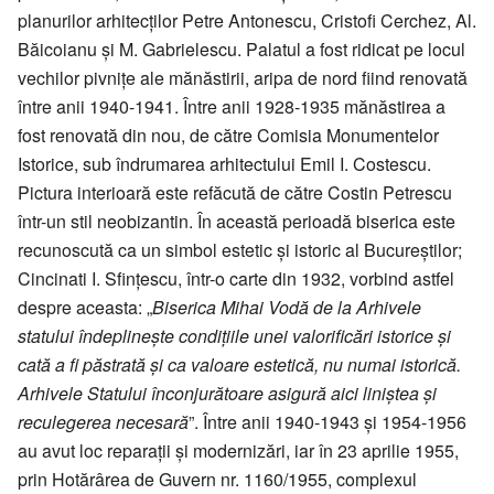
planurilor arhitecților Petre Antonescu, Cristofi Cerchez, Al.
Băicoianu și M. Gabrielescu. Palatul a fost ridicat pe locul
vechilor pivnițe ale mănăstirii, aripa de nord fiind renovată
între anii 1940-1941. Între anii 1928-1935 mănăstirea a
fost renovată din nou, de către Comisia Monumentelor
Istorice, sub îndrumarea arhitectului Emil I. Costescu.
Pictura interioară este refăcută de către Costin Petrescu
într-un stil neobizantin. În această perioadă biserica este
recunoscută ca un simbol estetic și istoric al Bucureștilor;
Cincinati I. Sfințescu, într-o carte din 1932, vorbind astfel
despre aceasta: „
Biserica Mihai Vodă de la Arhivele
statului îndeplinește condițiile unei valorificări istorice și
cată a fi păstrată și ca valoare estetică, nu numai istorică.
Arhivele Statului înconjurătoare asigură aici liniștea și
reculegerea necesară
”. Între anii 1940-1943 și 1954-1956
au avut loc reparații și modernizări, iar în 23 aprilie 1955,
prin Hotărârea de Guvern nr. 1160/1955, complexul