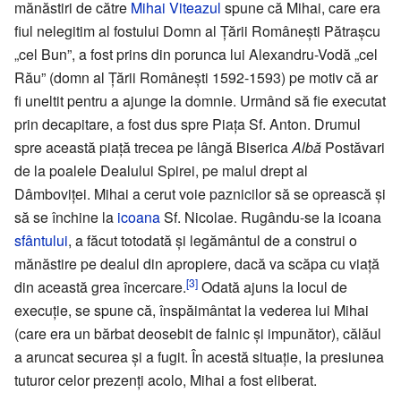
mănăstiri de către
Mihai Viteazul
spune că Mihai, care era
fiul nelegitim al fostului Domn al Țării Românești Pătrașcu
„cel Bun”, a fost prins din porunca lui Alexandru-Vodă „cel
Rău” (domn al Țării Românești 1592-1593) pe motiv că ar
fi uneltit pentru a ajunge la domnie. Urmând să fie executat
prin decapitare, a fost dus spre Piața Sf. Anton. Drumul
spre această piață trecea pe lângă Biserica
Albă
Postăvari
de la poalele Dealului Spirei, pe malul drept al
Dâmboviței. Mihai a cerut voie paznicilor să se oprească și
să se închine la
icoana
Sf. Nicolae. Rugându-se la icoana
sfântului
, a făcut totodată și legământul de a construi o
mănăstire pe dealul din apropiere, dacă va scăpa cu viață
[3]
din această grea încercare.
Odată ajuns la locul de
execuție, se spune că, înspăimântat la vederea lui Mihai
(care era un bărbat deosebit de falnic și impunător), călăul
a aruncat securea și a fugit. În acestă situație, la presiunea
tuturor celor prezenți acolo, Mihai a fost eliberat.