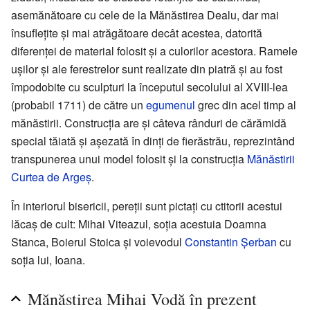
asemănătoare cu cele de la Mănăstirea Dealu, dar mai
însuflețite și mai atrăgătoare decât acestea, datorită
diferenței de material folosit și a culorilor acestora. Ramele
ușilor și ale ferestrelor sunt realizate din piatră și au fost
împodobite cu sculpturi la începutul secolului al XVIII-lea
(probabil 1711) de către un
egumenul
grec din acel timp al
mănăstirii. Construcția are și câteva rânduri de cărămidă
special tăiată și așezată în dinți de fierăstrău, reprezintând
transpunerea unui model folosit și la construcția
Mănăstirii
Curtea de Argeș
.
În interiorul bisericii, pereții sunt pictați cu ctitorii acestui
lăcaș de cult: Mihai Viteazul, soția acestuia Doamna
Stanca, Boierul Stoica și voievodul
Constantin Șerban
cu
soția lui, Ioana.
Mănăstirea Mihai Vodă în prezent