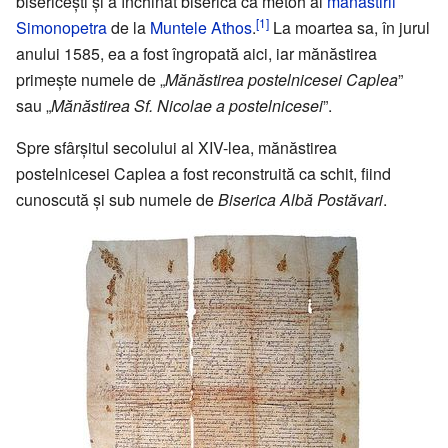
bisericești și a închinat biserica ca metoh al
mănăstirii
[1]
Simonopetra
de la
Muntele Athos
.
La moartea sa, în jurul
anului 1585, ea a fost îngropată aici, iar mănăstirea
primește numele de „
Mănăstirea postelnicesei Caplea
”
sau „
Mănăstirea Sf. Nicolae a postelnicesei
”.
Spre sfârșitul secolului al XIV-lea, mănăstirea
postelnicesei Caplea a fost reconstruită ca schit, fiind
cunoscută și sub numele de
Biserica Albă Postăvari
.