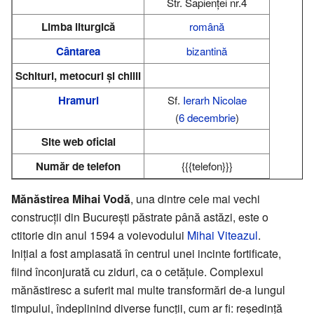
Str. Sapienţei nr.4
Limba liturgică
română
Cântarea
bizantină
Schituri, metocuri și chilii
Hramuri
Sf.
Ierarh
Nicolae
(
6 decembrie
)
Site web oficial
Număr de telefon
{{{telefon}}}
Mănăstirea Mihai Vodă
, una dintre cele mai vechi
construcții din București păstrate până astăzi, este o
ctitorie din anul 1594 a voievodului
Mihai Viteazul
.
Inițial a fost amplasată în centrul unei incinte fortificate,
fiind înconjurată cu ziduri, ca o cetățuie. Complexul
mănăstiresc a suferit mai multe transformări de-a lungul
timpului, îndeplinind diverse funcții, cum ar fi: reședință