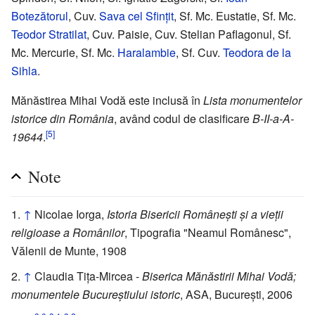
Botezătorul
, Cuv.
Sava cel Sfințit
, Sf. Mc. Eustatie, Sf. Mc.
Teodor Stratilat
, Cuv. Paisie, Cuv. Stelian Paflagonul, Sf.
Mc. Mercurie, Sf. Mc.
Haralambie
, Sf. Cuv.
Teodora de la
Sihla
.
Mănăstirea Mihai Vodă este inclusă în
Lista monumentelor
istorice din România
, având codul de clasificare
B-II-a-A-
[5]
19644
.
Note
↑
Nicolae Iorga,
Istoria Bisericii Românești și a vieții
religioase a Românilor
, Tipografia "Neamul Românesc",
Vălenii de Munte, 1908
↑
Claudia Tița-Mircea -
Biserica Mănăstirii Mihai Vodă;
monumentele Bucureștiului istoric
, ASA, București, 2006