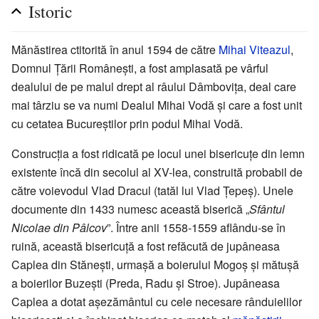
Istoric
Mănăstirea ctitorită în anul 1594 de către
Mihai Viteazul
,
Domnul Țării Românești, a fost amplasată pe vârful
dealului de pe malul drept al râului Dâmbovița, deal care
mai târziu se va numi Dealul Mihai Vodă și care a fost unit
cu cetatea Bucureștilor prin podul Mihai Vodă.
Construcția a fost ridicată pe locul unei bisericuțe din lemn
existente încă din secolul al XV-lea, construită probabil de
către voievodul Vlad Dracul (tatăl lui Vlad Țepeș). Unele
documente din 1433 numesc această biserică „
Sfântul
Nicolae din Pâlcov
”. Între anii 1558-1559 aflându-se în
ruină, această bisericuță a fost refăcută de jupâneasa
Caplea din Stănești, urmașă a boierului Mogoș și mătușă
a boierilor Buzești (Preda, Radu și Stroe). Jupâneasa
Caplea a dotat așezământul cu cele necesare rânduielilor