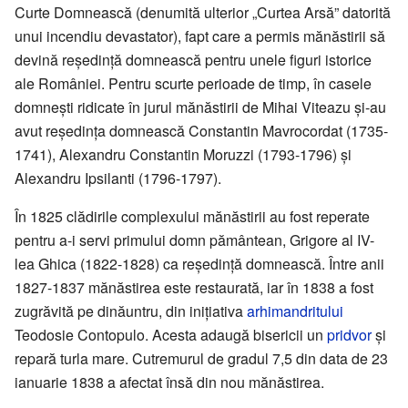
Curte Domnească (denumită ulterior „Curtea Arsă” datorită
unui incendiu devastator), fapt care a permis mănăstirii să
devină reședință domnească pentru unele figuri istorice
ale României. Pentru scurte perioade de timp, în casele
domnești ridicate în jurul mănăstirii de Mihai Viteazu și-au
avut reședința domnească Constantin Mavrocordat (1735-
1741), Alexandru Constantin Moruzzi (1793-1796) și
Alexandru Ipsilanti (1796-1797).
În 1825 clădirile complexului mănăstirii au fost reperate
pentru a-i servi primului domn pământean, Grigore al IV-
lea Ghica (1822-1828) ca reședință domnească. Între anii
1827-1837 mănăstirea este restaurată, iar în 1838 a fost
zugrăvită pe dinăuntru, din inițiativa
arhimandritului
Teodosie Contopulo. Acesta adaugă bisericii un
pridvor
și
repară turla mare. Cutremurul de gradul 7,5 din data de 23
ianuarie 1838 a afectat însă din nou mănăstirea.