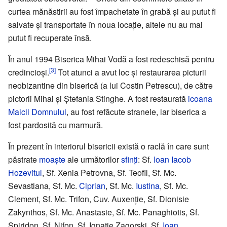
curtea mănăstirii au fost împachetate în grabă și au putut fi
salvate și transportate în noua locație, altele nu au mai
putut fi recuperate însă.
În anul 1994 Biserica Mihai Vodă a fost redeschisă pentru
[3]
credincioși.
Tot atunci a avut loc și restaurarea picturii
neobizantine din biserică (a lui Costin Petrescu), de către
pictorii Mihai și Ștefania Stinghe. A fost restaurată
icoana
Maicii Domnului
, au fost refăcute stranele, iar biserica a
fost pardosită cu marmură.
În prezent în interiorul bisericii există o raclă în care sunt
păstrate
moaște
ale următorilor
sfinți
: Sf.
Ioan Iacob
Hozevitul
, Sf. Xenia Petrovna, Sf. Teofil, Sf. Mc.
Sevastiana, Sf. Mc.
Ciprian
, Sf. Mc.
Iustina
, Sf. Mc.
Clement, Sf. Mc. Trifon, Cuv. Auxenție, Sf. Dionisie
Zakynthos, Sf. Mc. Anastasie, Sf. Mc. Panaghiotis, Sf.
Spiridon, Sf. Nifon, Sf. Ignatie Zagorski, Sf.
Ioan