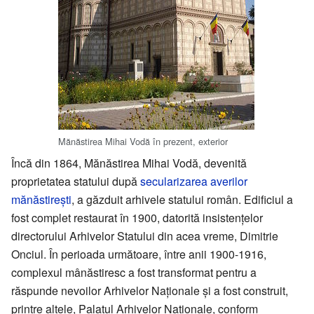
Mănăstirea Mihai Vodă în prezent, exterior
Încă din 1864, Mănăstirea Mihai Vodă, devenită
proprietatea statului după
secularizarea averilor
mănăstirești
, a găzduit arhivele statului român. Edificiul a
fost complet restaurat în 1900, datorită insistențelor
directorului Arhivelor Statului din acea vreme, Dimitrie
Onciul. În perioada următoare, între anii 1900-1916,
complexul mânăstiresc a fost transformat pentru a
răspunde nevoilor Arhivelor Naționale și a fost construit,
printre altele, Palatul Arhivelor Naționale, conform