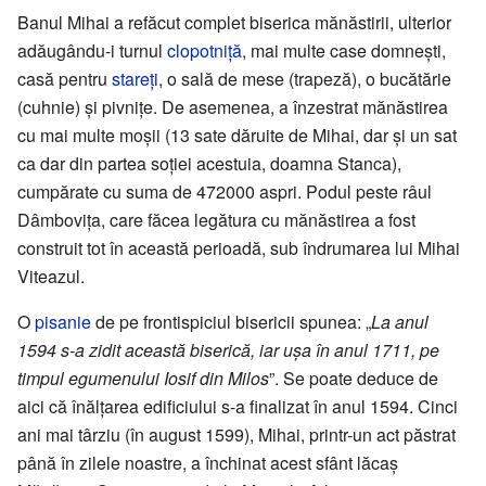
Banul Mihai a refăcut complet biserica mănăstirii, ulterior
adăugându-i turnul
clopotniță
, mai multe case domnești,
casă pentru
stareți
, o sală de mese (trapeză), o bucătărie
(cuhnie) și pivnițe. De asemenea, a înzestrat mănăstirea
cu mai multe moșii (13 sate dăruite de Mihai, dar și un sat
ca dar din partea soției acestuia, doamna Stanca),
cumpărate cu suma de 472000 aspri. Podul peste râul
Dâmbovița, care făcea legătura cu mănăstirea a fost
construit tot în această perioadă, sub îndrumarea lui Mihai
Viteazul.
O
pisanie
de pe frontispiciul bisericii spunea: „
La anul
1594 s-a zidit această biserică, iar ușa în anul 1711, pe
timpul egumenului Iosif din Milos
”. Se poate deduce de
aici că înălțarea edificiului s-a finalizat în anul 1594. Cinci
ani mai târziu (în august 1599), Mihai, printr-un act păstrat
până în zilele noastre, a închinat acest sfânt lăcaș