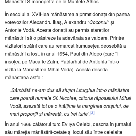
Mănăstirii Simonopetra de la Muntele Athos.
În secolul al XVII-lea mănăstirea a primit donații din partea
voievozilor Alexandru Iliaș, Alexandru "
Coconul
" și
Antonie Vodă. Aceste donații au permis stareților
mănăstirii să o păstreze la adevărata sa valoare. Printre
vizitatori străini care au remarcat frumusețea deosebită a
mănăstirii a fost, în anul 1654, Paul din Alepo (care îl
însoțea pe Macarie Zaim, Patriarhul de Antiohia într-o
vizită la Mănăstirea Mihai Vodă). Acesta descria
mănăstirea astfel:
„
Sâmbătă ne-am dus să slujim Liturghia într-o mănăstire
care poartă numele Sf. Nicolae, ctitoria răposatului Mihai
Vodă, așezată tot pe o înălțime la marginea orașului, de
[2]
mari proporții și măreață, cu trei turle
”.
În anul 1666 călătorul turc Evliya Celebi, descria în jurnalul
său măreția mănăstirii-cetate și locul său între celelalte