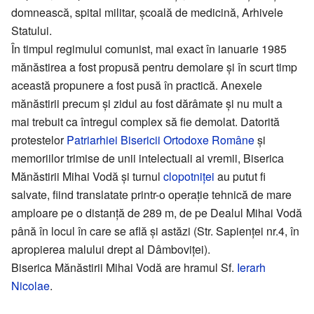
domnească, spital militar, școală de medicină, Arhivele
Statului.
În timpul regimului comunist, mai exact în ianuarie 1985
mănăstirea a fost propusă pentru demolare și în scurt timp
această propunere a fost pusă în practică. Anexele
mănăstirii precum și zidul au fost dărâmate și nu mult a
mai trebuit ca întregul complex să fie demolat. Datorită
protestelor
Patriarhiei
Bisericii Ortodoxe Române
și
memoriilor trimise de unii intelectuali ai vremii, Biserica
Mănăstirii Mihai Vodă și turnul
clopotniței
au putut fi
salvate, fiind translatate printr-o operație tehnică de mare
amploare pe o distanță de 289 m, de pe Dealul Mihai Vodă
până în locul în care se află și astăzi (Str. Sapienței nr.4, în
apropierea malului drept al Dâmboviței).
Biserica Mănăstirii Mihai Vodă are hramul Sf.
Ierarh
Nicolae
.