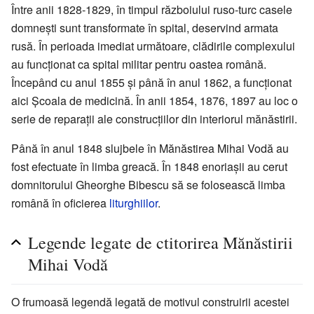
Între anii 1828-1829, în timpul războiului ruso-turc casele
domnești sunt transformate în spital, deservind armata
rusă. În perioada imediat următoare, clădirile complexului
au funcționat ca spital militar pentru oastea română.
Începând cu anul 1855 și până în anul 1862, a funcționat
aici Şcoala de medicină. În anii 1854, 1876, 1897 au loc o
serie de reparații ale construcțiilor din interiorul mănăstirii.
Până în anul 1848 slujbele în Mănăstirea Mihai Vodă au
fost efectuate în limba greacă. În 1848 enoriașii au cerut
domnitorului Gheorghe Bibescu să se folosească limba
română în oficierea
liturghiilor
.
Legende legate de ctitorirea Mănăstirii
Mihai Vodă
O frumoasă legendă legată de motivul construirii acestei