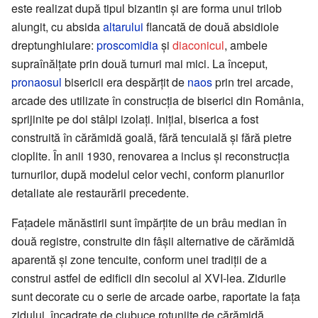
este realizat după tipul bizantin și are forma unui trilob
alungit, cu absida
altarului
flancată de două absidiole
dreptunghiulare:
proscomidia
și
diaconicul
, ambele
supraînălțate prin două turnuri mai mici. La început,
pronaosul
bisericii era despărțit de
naos
prin trei arcade,
arcade des utilizate în construcția de biserici din România,
sprijinite pe doi stâlpi izolați. Inițial, biserica a fost
construită în cărămidă goală, fără tencuială și fără pietre
cioplite. În anii 1930, renovarea a inclus și reconstrucția
turnurilor, după modelul celor vechi, conform planurilor
detaliate ale restaurării precedente.
Fațadele mănăstirii sunt împărțite de un brâu median în
două registre, construite din fâșii alternative de cărămidă
aparentă și zone tencuite, conform unei tradiții de a
construi astfel de edificii din secolul al XVI-lea. Zidurile
sunt decorate cu o serie de arcade oarbe, raportate la fața
zidului, încadrate de ciubuce rotunjite de cărămidă,