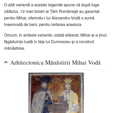
O altă variantă a acestei legende spune că după fuga
călăului, 12 mari boieri ai Țării Românești au garantat
pentru Mihai, oferindu-i lui Alexandru-Vodă o sumă
însemnată de bani, pentru iertarea acestuia.
Oricum, în ambele variante, odată eliberat, Mihai și-a ținut
făgăduința luată în fața lui Dumnezeu și a construit
mănăstirea.
Arhitectonica Mănăstirii Mihai Vodă