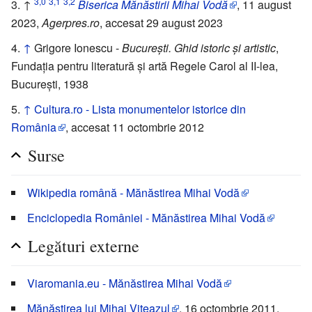
3,0
3,1
3,2
↑
Biserica Mănăstirii Mihai Vodă
, 11 august
2023,
Agerpres.ro
, accesat 29 august 2023
↑
Grigore Ionescu -
București. Ghid istoric și artistic
,
Fundația pentru literatură și artă Regele Carol al II-lea,
București, 1938
↑
Cultura.ro - Lista monumentelor istorice din
România
, accesat 11 octombrie 2012
Surse
Wikipedia română - Mănăstirea Mihai Vodă
Enciclopedia României - Mănăstirea Mihai Vodă
Legături externe
Viaromania.eu - Mănăstirea Mihai Vodă
Mănăstirea lui Mihai Viteazul
, 16 octombrie 2011,