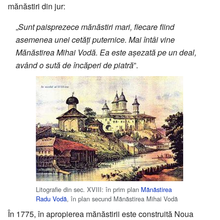
mănăstiri din jur:
„
Sunt paisprezece mănăstiri mari, fiecare fiind
asemenea unei cetăți puternice. Mai întâi vine
Mănăstirea Mihai Vodă. Ea este așezată pe un deal,
având o sută de încăperi de piatră
”.
Litografie din sec. XVIII: în prim plan
Mănăstirea
Radu Vodă
, în plan secund Mănăstirea Mihai Vodă
În 1775, în apropierea mănăstirii este construită Noua