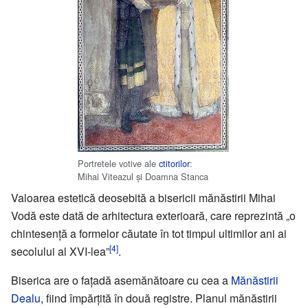
Portretele votive ale
ctitorilor
:
Mihai Viteazul și Doamna Stanca
Valoarea estetică deosebită a bisericii mănăstirii Mihai
Vodă este dată de arhitectura exterioară, care reprezintă „o
chintesență a formelor căutate în tot timpul ultimilor ani ai
[4]
secolului al XVI-lea”
.
Biserica are o fațadă asemănătoare cu cea a
Mănăstirii
Dealu
, fiind împărțită în două registre. Planul mănăstirii