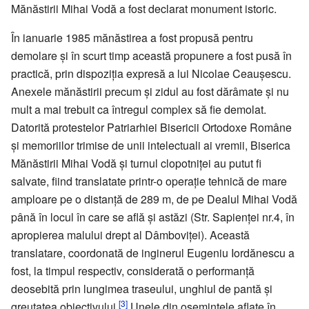
Mănăstirii Mihai Vodă a fost declarat monument istoric.
În ianuarie 1985 mănăstirea a fost propusă pentru
demolare și în scurt timp această propunere a fost pusă în
practică, prin dispoziția expresă a lui Nicolae Ceaușescu.
Anexele mănăstirii precum și zidul au fost dărâmate și nu
mult a mai trebuit ca întregul complex să fie demolat.
Datorită protestelor Patriarhiei Bisericii Ortodoxe Române
și memoriilor trimise de unii intelectuali ai vremii, Biserica
Mănăstirii Mihai Vodă și turnul clopotniței au putut fi
salvate, fiind translatate printr-o operație tehnică de mare
amploare pe o distanță de 289 m, de pe Dealul Mihai Vodă
până în locul în care se află și astăzi (Str. Sapienței nr.4, în
apropierea malului drept al Dâmboviței). Această
translatare, coordonată de inginerul Eugeniu Iordănescu a
fost, la timpul respectiv, considerată o performanță
deosebită prin lungimea traseului, unghiul de pantă și
[3]
greutatea obiectivului.
Unele din osemintele aflate în