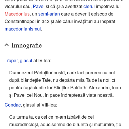
vicarului său,
Pavel
și că și-a avertizat
clerul
împotriva lui
Macedonius
, un
semi-arian
care a devenit episcop de
Constantinopol în 342 și ale cărui învățături au inspirat
macedonianismul
.
Imnografie
Tropar
,
glasul
al IV-lea:
Dumnezeul Părinților noștri, care faci pururea cu noi
după blândețile Tale, nu depărta mila Ta de la noi, ci
pentru rugăciunile lor Sfinților Patriarhi Alexandru, Ioan
și Pavel cel Nou, în pace îndreptează viața noastră.
Condac
, glasul al VIII-lea:
Cu turma ta, ca cel ce m-am izbăvit de cei
răucredincioși, aduc semne de biruință și mulțumire, ție