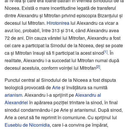
al IV-lea și care era foarte bătrân în vremea Sinodului de la
Niceea. Există o mare incertitudine legată de transferul
dintre Alexandru și Mitrofan privind episcopia Bizanțului și
decesul lui Mitrofan.
Hirotonirea
lui Alexandru ca vicar a
avut loc, probabil, între 313 și 314, când Alexandru avea
72 de ani. Din cauza vârstei lui Mitrofan, Alexandru a fost
cel care a participat la Sinodul de la Niceea, deși se poate
[1]
ca și Mitrofan însuși să fi participat la acest sinod
. În
realitate, Alexandru i-a succedat lui Mitrofan numai după
[2]
decesul acestuia, conform voinței lui Mitrofan
.
Punctul central al Sinodului de la Niceea a fost disputa
teologică provocată de
Arie
și învățătura sa numită
arianism
. Alexandru l-a sprijinit pe
Alexandru al
Alexandriei
în apărarea poziției trinitare la sinod, în final
sinodul condamnându-l pe Arie și arianismul. După sinod,
Arie a cerut să fie reprimit în comuniune. Cu sprijinul lui
Eusebiu de Nicomidia
, care l-a convins pe împărat,