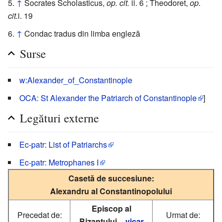
↑
Socrates Scholasticus,
op. cit.
ii. 6 ; Theodoret,
op.
cit.
i. 19
↑
Condac tradus din limba engleză
Surse
w:Alexander_of_Constantinople
OCA: St Alexander the Patriarch of Constantinople
]
Legături externe
Ec-patr: List of Patriarchs
Ec-patr: Metrophanes I
Casetă de succesiune:
Alexandru al Constantinopolului
Episcop al
Precedat de:
Urmat de:
Bizanțului –
vicar