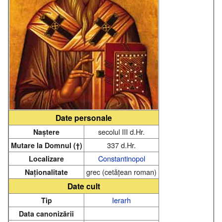
Date personale
secolul III d.Hr.
Naștere
337 d.Hr.
Mutare la Domnul (†)
Constantinopol
Localizare
grec (cetățean roman)
Naționalitate
Date cult
Ierarh
Tip
Data canonizării