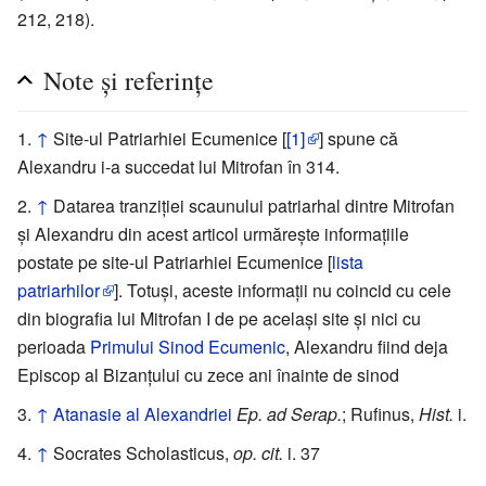
212, 218).
Note și referințe
↑
Site-ul Patriarhiei Ecumenice [
[1]
] spune că
Alexandru i-a succedat lui Mitrofan în 314.
↑
Datarea tranziției scaunului patriarhal dintre Mitrofan
și Alexandru din acest articol urmărește informațiile
postate pe site-ul Patriarhiei Ecumenice [
lista
patriarhilor
]. Totuși, aceste informații nu coincid cu cele
din biografia lui Mitrofan I de pe același site și nici cu
perioada
Primului Sinod Ecumenic
, Alexandru fiind deja
Episcop al Bizanțului cu zece ani înainte de sinod
↑
Atanasie al Alexandriei
Ep. ad Serap.
; Rufinus,
Hist.
i.
↑
Socrates Scholasticus,
op. cit.
i. 37