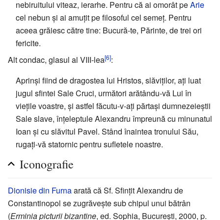
nebiruitului viteaz, ierarhe. Pentru că ai omorât pe
Arie
cel nebun și ai amuțit pe filosoful cel semeț. Pentru
aceea grăiesc către tine: Bucură-te, Părinte, de trei ori
fericite.
[6]
Alt condac, glasul al VIII-lea
:
Aprinși fiind de dragostea lui Hristos, slăviților, ați luat
jugul sfintei Sale Cruci, următori arătându-vă Lui în
viețile voastre, și astfel făcutu-v-ați părtași dumnezeieștii
Sale slave, înțeleptule Alexandru împreună cu minunatul
Ioan și cu slăvitul Pavel. Stând înaintea tronului Său,
rugați-vă statornic pentru sufletele noastre.
Iconografie
Dionisie din Furna
arată că Sf. Sfințit Alexandru de
Constantinopol se zugrăvește sub chipul unui bătrân
(
Erminia picturii bizantine
, ed. Sophia, București, 2000, p.