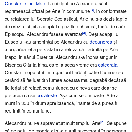
Constantin cel Mare
l-a obligat pe Alexandru să îl
[3]
reprimească oficial pe Arie în comuniune
. În conformitate
cu relatarea lui Socrate Scolasticul, Arie nu s-a dezis faptic
de erezia lui, ci a adoptat o poziție echivocă, lucru de care
[4]
Episcopul Alexandru fusese avertizat
. Deși adepții lui
Eusebiu l-au amenințat pe Alexandru cu
depunerea
și
alungarea, el a persistat în a refuza să-l admită pe Arie
înapoi în sânul Bisericii. Alexandru s-a închis singur în
Biserica Sfânta Irina, care la acea vreme era
catedrala
Constantinopolului, în rugăciuni fierbinți către Dumnezeu
cerând să fie luat din lumea aceasta mai degrabă decât să
fie forțat să refacă comuniunea cu cineva care doar se
prefăcea că se
pocăiește
. Așa cum se cunoaște, Arie a
murit în 336 în drum spre biserică, înainte de a putea fi
reprimit în comuniune.
[5]
Alexandru nu i-a supraviețuit mult timp lui Arie
. Se spune
că pe patul de moarte el și-a numit succesorul în persoana