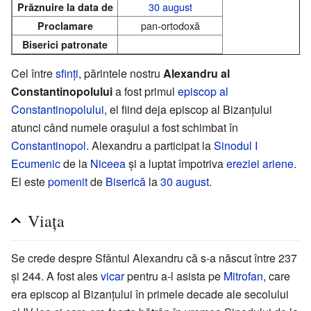
30 august
Prăznuire la data de
pan-ortodoxă
Proclamare
Biserici patronate
Cel între
sfinți
, părintele nostru
Alexandru al
Constantinopolului
a fost primul
episcop al
Constantinopolului
, el fiind deja episcop al Bizanțului
atunci când numele orașului a fost schimbat în
Constantinopol
. Alexandru a participat la
Sinodul I
Ecumenic
de la
Niceea
și a luptat împotriva
ereziei
ariene
.
El este
pomenit
de
Biserică
la
30 august
.
Viața
Se crede despre Sfântul Alexandru că s-a născut între 237
și 244. A fost ales
vicar
pentru a-l asista pe
Mitrofan
, care
era episcop al Bizanțului în primele decade ale secolului