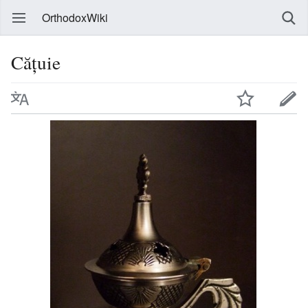
OrthodoxWiki
Cățuie