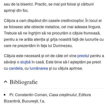
sau de la biserici. Practic, se mai pot folosi și cărbuni
aprinși din foc.
Cățuia a cam dispărut din casele credincioșilor. În locul ei
se folosesc alte obiecte metalice, cel mai adesea lingura.
Trebuie să ne îngrijim să ne procurăm o cățuie frumoasă,
pentru a ne arăta atenția și grija noastră față de lucrurile cu
care ne prezentăm în fața lui Dumnezeu.
Cățuia este necesară și ori de câte ori vine
preotul
pentru a
săvârși o
slujbă
în casă. Este bine să-l așteptăm pe preot
cu
candela
, cu
lumânarea
și cu cățuia aprinse.
Bibliografie
Pr. Constantin Coman,
Casa creștinului
, Editura
Bizantină, București, f.a.