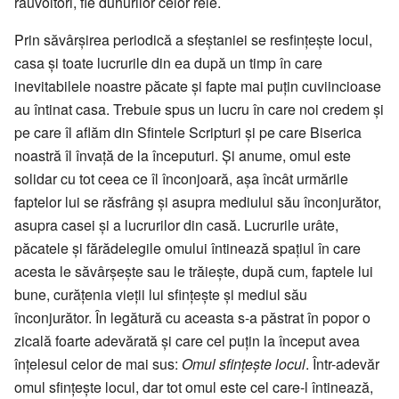
răuvoitori, fie duhurilor celor rele.
Prin săvârșirea periodică a sfeștaniei se resfințește locul,
casa și toate lucrurile din ea după un timp în care
inevitabilele noastre păcate și fapte mai puțin cuviincioase
au întinat casa. Trebuie spus un lucru în care noi credem și
pe care îl aflăm din Sfintele Scripturi și pe care Biserica
noastră îl învață de la începuturi. Și anume, omul este
solidar cu tot ceea ce îl înconjoară, așa încât urmările
faptelor lui se răsfrâng și asupra mediului său înconjurător,
asupra casei și a lucrurilor din casă. Lucrurile urâte,
păcatele și fărădelegile omului întinează spațiul în care
acesta le săvârșește sau le trăiește, după cum, faptele lui
bune, curățenia vieții lui sfințește și mediul său
înconjurător. În legătură cu aceasta s-a păstrat în popor o
zicală foarte adevărată și care cel puțin la început avea
înțelesul celor de mai sus:
Omul sfințește locul
. Într-adevăr
omul sfințește locul, dar tot omul este cel care-l întinează,