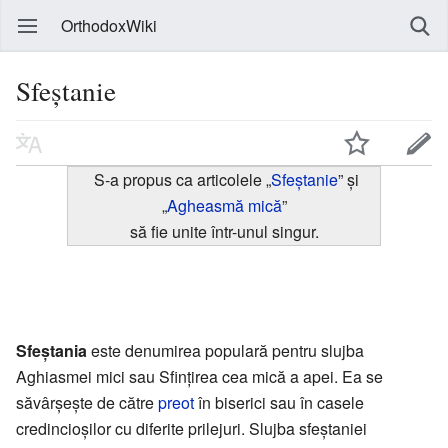
OrthodoxWiki
Sfeștanie
S-a propus ca articolele „
Sfeștanie
” și
„
Agheasmă mică
”
să fie unite într-unul singur.
Sfeștania
este denumirea populară pentru slujba
Aghiasmei mici sau Sfințirea cea mică a apei. Ea se
săvârșește de către
preot
în biserici sau în casele
credincioșilor cu diferite prilejuri. Slujba sfeștaniei