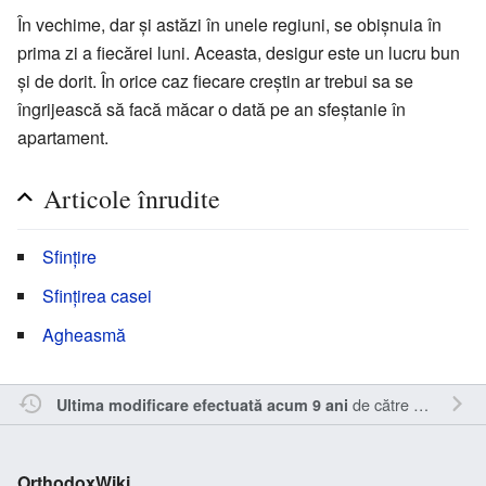
În vechime, dar și astăzi în unele regiuni, se obișnuia în
prima zi a fiecărei luni. Aceasta, desigur este un lucru bun
și de dorit. În orice caz fiecare creștin ar trebui sa se
îngrijească să facă măcar o dată pe an sfeștanie în
apartament.
Articole înrudite
Sfințire
Sfințirea casei
Agheasmă
de către
Sîmbotin
.
Ultima modificare efectuată acum 9 ani
OrthodoxWiki