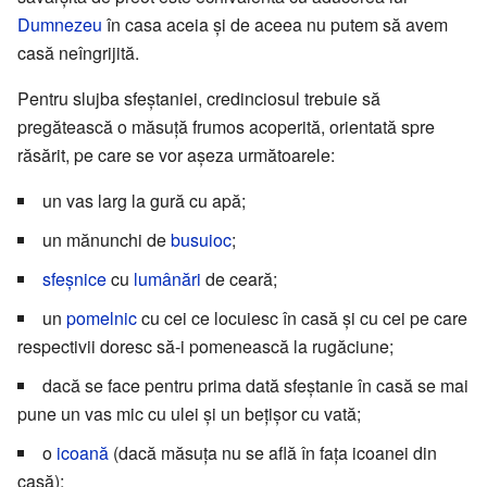
Dumnezeu
în casa aceia și de aceea nu putem să avem
casă neîngrijită.
Pentru slujba sfeștaniei, credinciosul trebuie să
pregătească o măsuță frumos acoperită, orientată spre
răsărit, pe care se vor așeza următoarele:
un vas larg la gură cu apă;
un mănunchi de
busuioc
;
sfeșnice
cu
lumânări
de ceară;
un
pomelnic
cu cei ce locuiesc în casă și cu cei pe care
respectivii doresc să-i pomenească la rugăciune;
dacă se face pentru prima dată sfeștanie în casă se mai
pune un vas mic cu ulei și un bețișor cu vată;
o
icoană
(dacă măsuța nu se află în fața icoanei din
casă);