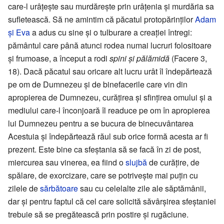
care-l urâțește sau murdărește prin urâțenia și murdăria sa
sufletească. Să ne amintim că păcatul protopărinților
Adam
și Eva
a adus cu sine și o tulburare a creației întregi:
pământul care până atunci rodea numai lucruri folositoare
și frumoase, a început a rodi
spini și pălămidă
(Facere 3,
18). Dacă păcatul sau oricare alt lucru urât îl îndepărtează
pe om de Dumnezeu și de binefacerile care vin din
apropierea de Dumnezeu, curățirea și sfințirea omului și a
mediului care-l înconjoară îl readuce pe om în apropierea
lui Dumnezeu pentru a se bucura de binecuvântarea
Acestuia și îndepărtează răul sub orice formă acesta ar fi
prezent. Este bine ca sfeștania să se facă în zi de post,
miercurea sau vinerea, ea fiind o
slujbă
de curățire, de
spălare, de exorcizare, care se potrivește mai puțin cu
zilele de
sărbătoare
sau cu celelalte zile ale săptămânii,
dar și pentru faptul că cel care solicită săvârșirea sfeștaniei
trebuie să se pregătească prin postire și rugăciune.