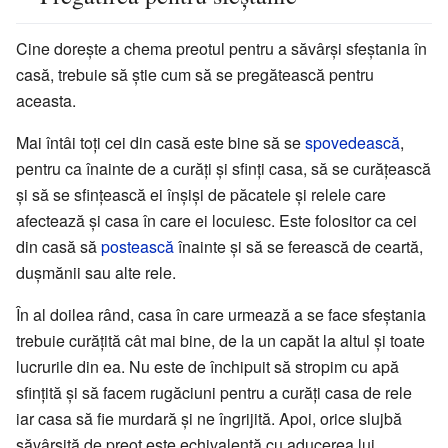
Cine dorește a chema preotul pentru a săvârși sfeștania în
casă, trebuie să știe cum să se pregătească pentru
aceasta.
Mai întâi toți cei din casă este bine să se
spovedească
,
pentru ca înainte de a curăți și sfinți casa, să se curățească
și să se sfințească ei înșiși de păcatele și relele care
afectează și casa în care ei locuiesc. Este folositor ca cei
din casă să
postească
înainte și să se ferească de ceartă,
dușmănii sau alte rele.
În al doilea rând, casa în care urmează a se face sfeștania
trebuie curățită cât mai bine, de la un capăt la altul și toate
lucrurile din ea. Nu este de închipuit să stropim cu apă
sfințită și să facem rugăciuni pentru a curăți casa de rele
iar casa să fie murdară și ne îngrijită. Apoi, orice slujbă
săvârșită de preot este echivalentă cu aducerea lui