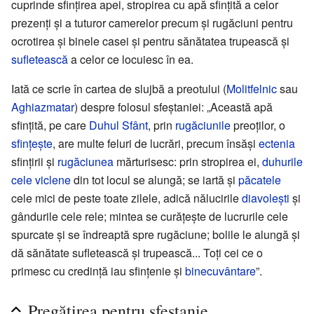
cuprinde sfințirea apei, stropirea cu apă sfințită a celor
prezenți și a tuturor camerelor precum și rugăciuni pentru
ocrotirea și binele casei și pentru sănătatea trupească și
sufletească
a celor ce locuiesc în ea.
Iată ce scrie în cartea de slujbă a preotului (
Molitfelnic
sau
Aghiazmatar
) despre folosul sfeștaniei: „Această apă
sfințită, pe care
Duhul Sfânt
, prin
rugăciunile
preoților, o
sfințește
, are multe feluri de lucrări, precum însăși
ectenia
sfințirii și
rugăciunea
mărturisesc: prin stropirea ei,
duhurile
cele viclene
din tot locul se alungă; se iartă și
păcatele
cele mici de peste toate zilele, adică nălucirile
diavolești
și
gândurile cele rele; mintea se curățește de lucrurile cele
spurcate și se îndreaptă spre rugăciune; bolile le alungă și
dă sănătate sufletească și trupească... Toți cei ce o
primesc cu credință iau sfințenie și
binecuvântare
”.
Pregătirea pentru sfeștanie