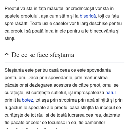
Preotul va sta în fața măsuței iar credincioșii vor sta în
spatele preotului, așa cum stăm și la
biserică
, toți cu fața
spre răsărit. Toate ușile caselor vor fi larg deschise pentru
ca preotul să poată intra în ele pentru a le binecuvânta și
sfinți.
De ce se face sfeștania
Sfeștania este pentru casă ceea ce este spovedania
pentru om. Dacă prin spovedanie, prin mărturisirea
păcatelor și dezlegarea acestora de către preot, omul se
curățește, își curățește sufletul, își împrospătează
harul
primit la
botez
, tot așa prin stropirea prin apă sfințită și prin
rugăciunile speciale ale preotul casa sfințită la început se
curățește de tot răul și de toată lucrarea cea rea, datorate
fie păcatelor celor ce locuiesc în ea, fie oamenilor