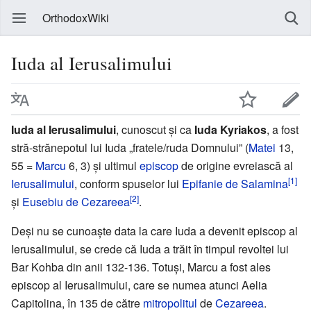
OrthodoxWiki
Iuda al Ierusalimului
Iuda al Ierusalimului
, cunoscut și ca
Iuda Kyriakos
, a fost
stră-strănepotul lui Iuda „fratele/ruda Domnului” (
Matei
13,
55 =
Marcu
6, 3) și ultimul
episcop
de origine evreiască al
[1]
Ierusalimului
, conform spuselor lui
Epifanie de Salamina
[2]
și
Eusebiu de Cezareea
.
Deși nu se cunoaște data la care Iuda a devenit episcop al
Ierusalimului, se crede că Iuda a trăit în timpul revoltei lui
Bar Kohba din anii 132-136. Totuși, Marcu a fost ales
episcop al Ierusalimului, care se numea atunci Aelia
Capitolina, în 135 de către
mitropolitul
de
Cezareea
.