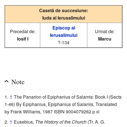
Casetă de succesiune:
Iuda al Ierusalimului
Episcop al
Precedat de:
Urmat de:
Ierusalimului
Iosif I
Marcu
?-134
Note
↑
The Panarion of Epiphanius of Salamis: Book I (Sects
1-46) By Epiphanius, Epiphanius of Salamis, Translated
by Frank Williams, 1987 ISBN 9004079262 p xi
↑
Eusebius,
The History of the Church
(Tr. A. G.