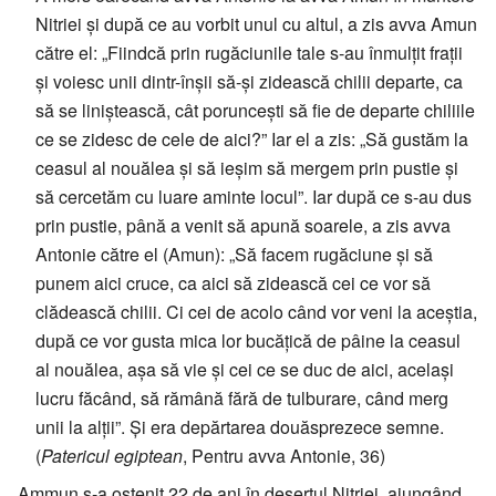
Nitriei și după ce au vorbit unul cu altul, a zis avva Amun
către el: „Fiindcă prin rugăciunile tale s-au înmulțit frații
și voiesc unii dintr-înșii să-și zidească chilii departe, ca
să se liniștească, cât poruncești să fie de departe chiliile
ce se zidesc de cele de aici?” Iar el a zis: „Să gustăm la
ceasul al nouălea și să ieșim să mergem prin pustie și
să cercetăm cu luare aminte locul”. Iar după ce s-au dus
prin pustie, până a venit să apună soarele, a zis avva
Antonie către el (Amun): „Să facem rugăciune și să
punem aici cruce, ca aici să zidească cei ce vor să
clădească chilii. Ci cei de acolo când vor veni la aceștia,
după ce vor gusta mica lor bucățică de pâine la ceasul
al nouălea, așa să vie și cei ce se duc de aici, același
lucru făcând, să rămână fără de tulburare, când merg
unii la alții”. Și era depărtarea douăsprezece semne.
(
Patericul egiptean
, Pentru avva Antonie, 36)
Ammun s-a ostenit 22 de ani în deșertul Nitriei, ajungând