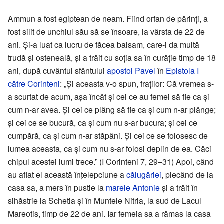
Ammun a fost egiptean de neam. Fiind orfan de părinți, a
fost silit de unchiul său să se însoare, la vârsta de 22 de
ani. Și-a luat ca lucru de făcea balsam, care-i da multă
trudă și osteneală, și a trăit cu soția sa în curăție timp de 18
ani, după cuvântul sfântului
apostol Pavel
în
Epistola I
către Corinteni
: „Și aceasta v-o spun, fraților: Că vremea s-
a scurtat de acum, așa încât și cei ce au femei să fie ca și
cum n-ar avea. Și cei ce plâng să fie ca și cum n-ar plânge;
și cei ce se bucură, ca și cum nu s-ar bucura; și cei ce
cumpără, ca și cum n-ar stăpâni. Și cei ce se folosesc de
lumea aceasta, ca și cum nu s-ar folosi deplin de ea. Căci
chipul acestei lumi trece.” (I Corinteni 7, 29–31) Apoi, când
au aflat el această înțelepciune a
călugăriei
, plecând de la
casa sa, a mers în pustie la
marele Antonie
și a trăit în
sihăstrie la Schetia și în Muntele Nitria, la sud de Lacul
Mareotis, timp de 22 de ani. Iar femeia sa a rămas la casa