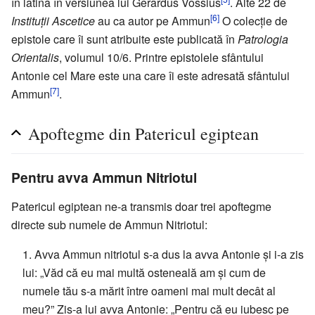
în latină în versiunea lui Gerardus Vossius
. Alte 22 de
[6]
Instituții Ascetice
au ca autor pe Ammun
O colecție de
epistole care îi sunt atribuite este publicată în
Patrologia
Orientalis
, volumul 10/6. Printre epistolele sfântului
Antonie cel Mare este una care îi este adresată sfântului
[7]
Ammun
.
Apoftegme din Patericul egiptean
Pentru avva Ammun Nitriotul
Patericul egiptean ne-a transmis doar trei apoftegme
directe sub numele de Ammun Nitriotul:
1. Avva Ammun nitriotul s-a dus la avva Antonie și i-a zis
lui: „Văd că eu mai multă osteneală am și cum de
numele tău s-a mărit între oameni mai mult decât al
meu?” Zis-a lui avva Antonie: „Pentru că eu iubesc pe