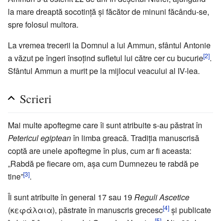
la mare dreaptă socotință și făcător de minuni făcându-se,
spre folosul multora.
La vremea trecerii la Domnul a lui Ammun, sfântul Antonie
[2]
a văzut pe îngeri însoțind sufletul lui către cer cu bucurie
.
Sfântul Ammun a murit pe la mijlocul veacului al IV-lea.
Scrieri
Mai multe apoftegme care îi sunt atribuite s-au păstrat în
Petericul egiptean
în limba greacă. Tradiția manuscrisă
coptă are unele apoftegme în plus, cum ar fi aceasta:
„Rabdă pe fiecare om, așa cum Dumnezeu te rabdă pe
[3]
tine”
.
Îi sunt atribuite în general 17 sau 19
Reguli Ascetice
[4]
(κεφάλαια), păstrate în manuscris grecesc
și publicate
[5]