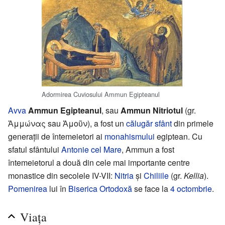
Adormirea Cuviosului Ammun Egipteanul
Avva
Ammun Egipteanul
, sau
Ammun Nitriotul
(gr.
Ἀμμώνας sau Ἀμοῦν), a fost un
călugăr
sfânt
din primele
generații de întemeietori ai
monahismului
egiptean. Cu
sfatul sfântului
Antonie cel Mare
, Ammun a fost
întemeietorul a două din cele mai importante centre
monastice din secolele IV-VII:
Nitria
și
Chiliile
(gr.
Kellia
).
Pomenirea
lui în
Biserica Ortodoxă
se face la
4 octombrie
.
Viața