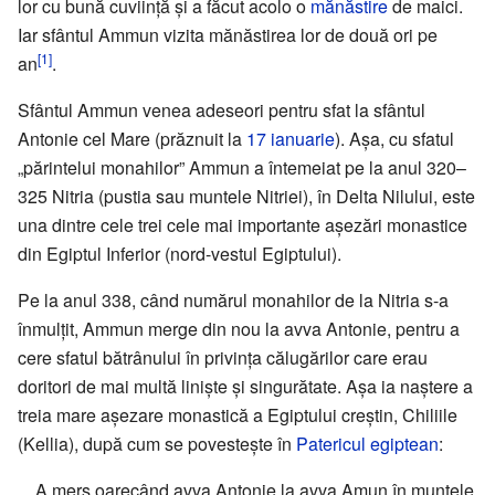
lor cu bună cuviință și a făcut acolo o
mănăstire
de maici.
Iar sfântul Ammun vizita mănăstirea lor de două ori pe
[1]
an
.
Sfântul Ammun venea adeseori pentru sfat la sfântul
Antonie cel Mare (prăznuit la
17 ianuarie
). Așa, cu sfatul
„părintelui monahilor” Ammun a întemeiat pe la anul 320–
325 Nitria (pustia sau muntele Nitriei), în Delta Nilului, este
una dintre cele trei cele mai importante așezări monastice
din Egiptul Inferior (nord-vestul Egiptului).
Pe la anul 338, când numărul monahilor de la Nitria s-a
înmulțit, Ammun merge din nou la avva Antonie, pentru a
cere sfatul bătrânului în privința călugărilor care erau
doritori de mai multă liniște și singurătate. Așa ia naștere a
treia mare așezare monastică a Egiptului creștin, Chiliile
(Kellia), după cum se povestește în
Patericul egiptean
:
A mers oarecând avva Antonie la avva Amun în muntele