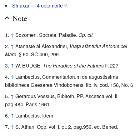
Sinaxar — 4 octombrie
Note
↑
Sozomen. Socrate. Paladie.
Op. cit.
↑
Atanasie al Alexandriei,
Viața sfântului Antonie cel
Mare
, § 60, SC 400, 299.
↑
W. BUDGE,
The Paradise of the Fathers
II, 227
↑
Lambecius, Commentariorum de augustissima
bibliotheca Caesarea Vindobonensi lib. iv. cod. 156, No. 6
↑
Gerardus Vossius, Biblioth. PP. Ascetica vol. II.
pag.484, Paris 1661
↑
Lambecius. Idem
↑
S. Athan. Opp. vol. I. pt. 2, pag.959, ed. Bened.