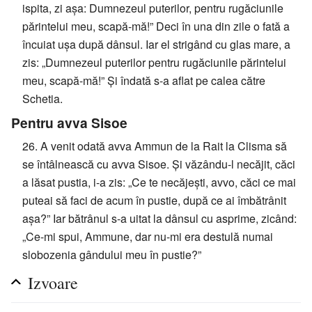
ispita, zi așa: Dumnezeul puterilor, pentru rugăciunile
părintelui meu, scapă-mă!” Deci în una din zile o fată a
încuiat ușa după dânsul. Iar el strigând cu glas mare, a
zis: „Dumnezeul puterilor pentru rugăciunile părintelui
meu, scapă-mă!” Și îndată s-a aflat pe calea către
Schetia.
Pentru avva Sisoe
26. A venit odată avva Ammun de la Rait la Clisma să
se întâlnească cu avva Sisoe. Și văzându-l necăjit, căci
a lăsat pustia, i-a zis: „Ce te necăjești, avvo, căci ce mai
puteai să faci de acum în pustie, după ce ai îmbătrânit
așa?” Iar bătrânul s-a uitat la dânsul cu asprime, zicând:
„Ce-mi spui, Ammune, dar nu-mi era destulă numai
slobozenia gândului meu în pustie?”
Izvoare