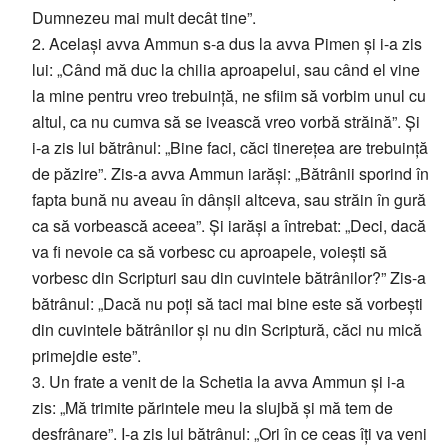
Dumnezeu mai mult decât tine”.
2. Același avva Ammun s-a dus la avva Pimen și i-a zis
lui: „Când mă duc la chilia aproapelui, sau când el vine
la mine pentru vreo trebuință, ne sfiim să vorbim unul cu
altul, ca nu cumva să se ivească vreo vorbă străină”. Și
i-a zis lui bătrânul: „Bine faci, căci tinerețea are trebuință
de păzire”. Zis-a avva Ammun iarăși: „Bătrânii sporind în
fapta bună nu aveau în dânșii altceva, sau străin în gură
ca să vorbească aceea”. Și iarăși a întrebat: „Deci, dacă
va fi nevoie ca să vorbesc cu aproapele, voiești să
vorbesc din Scripturi sau din cuvintele bătrânilor?” Zis-a
bătrânul: „Dacă nu poți să taci mai bine este să vorbești
din cuvintele bătrânilor și nu din Scriptură, căci nu mică
primejdie este”.
3. Un frate a venit de la Schetia la avva Ammun și i-a
zis: „Mă trimite părintele meu la slujbă și mă tem de
desfrânare”. I-a zis lui bătrânul: „Ori în ce ceas îți va veni