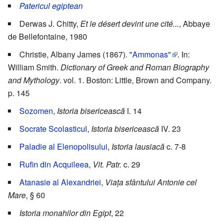
Patericul egiptean
Derwas J. Chitty,
Et le désert devint une cité...
, Abbaye
de Bellefontaine, 1980
Christie, Albany James (1867).
"Ammonas"
. In:
William Smith.
Dictionary of Greek and Roman Biography
and Mythology
. vol. 1. Boston: Little, Brown and Company.
p. 145
Sozomen
,
Istoria bisericească
I. 14
Socrate Scolasticul
,
Istoria bisericească
IV. 23
Paladie al Elenopolisului
,
Istoria lausiacă
c. 7-8
Rufin din Acquileea
,
Vit. Patr.
c. 29
Atanasie al Alexandriei
,
Viața sfântului Antonie cel
Mare
, § 60
Istoria monahilor din Egipt
, 22