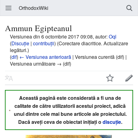
OrthodoxWiki
Ammun Egipteanul
Versiunea din 6 octombrie 2017 09:08, autor:
Oql
(
Discuție
|
contribuții
)
(Corectare diacritice. Actualizare
legături.)
(
dif
)
← Versiunea anterioară
| Versiunea curentă (dif) |
Versiunea următoare → (dif)
Această pagină este considerată a fi una de
calitate de către utilizatorii acestui proiect, adică
unul dintre cele mai bune articole ale proiectului.
Dacă aveți ceva de obiectat inițiați o
discuție
.