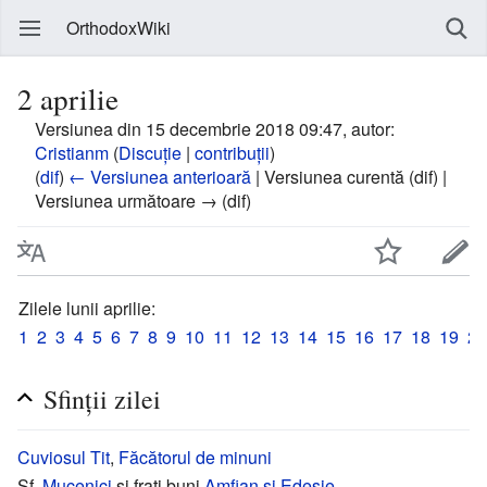
OrthodoxWiki
2 aprilie
Versiunea din 15 decembrie 2018 09:47, autor:
Cristianm
(
Discuție
|
contribuții
)
(
dif
)
← Versiunea anterioară
| Versiunea curentă (dif) |
Versiunea următoare → (dif)
Zilele lunii aprilie:
1
2
3
4
5
6
7
8
9
10
11
12
13
14
15
16
17
18
19
20
Sfinții zilei
Cuviosul
Tit
,
Făcătorul de minuni
Sf.
Mucenici
și frați buni
Amfian și Edesie