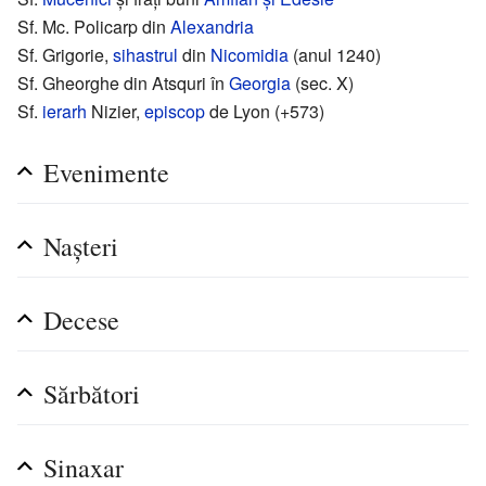
Sf. Mc. Policarp din
Alexandria
Sf. Grigorie,
sihastrul
din
Nicomidia
(anul 1240)
Sf. Gheorghe din Atsquri în
Georgia
(sec. X)
Sf.
ierarh
Nizier,
episcop
de Lyon (+573)
Evenimente
Nașteri
Decese
Sărbători
Sinaxar