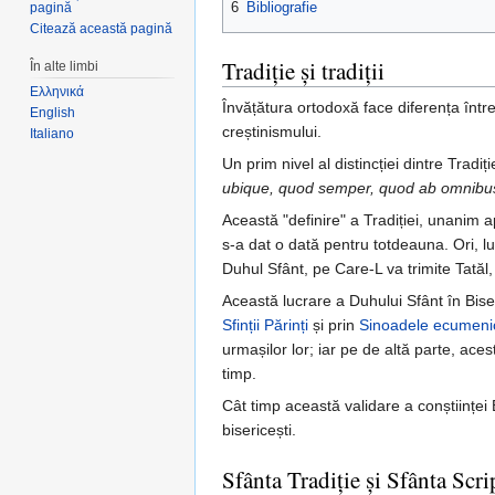
6
Bibliografie
pagină
Citează această pagină
Tradiție și tradiții
În alte limbi
Ελληνικά
Învățătura ortodoxă face diferența între S
English
creștinismului.
Italiano
Un prim nivel al distincției dintre Tradiți
ubique, quod semper, quod ab omnibus 
Această "definire" a Tradiției, unanim ap
s-a dat o dată pentru totdeauna. Ori, 
Duhul Sfânt, pe Care-L va trimite Tată
Această lucrare a Duhului Sfânt în Biseric
Sfinții Părinți
și prin
Sinoadele ecumeni
urmașilor lor; iar pe de altă parte, aces
timp.
Cât timp această validare a conștiinței Bi
bisericești.
Sfânta Tradiție și Sfânta Scri