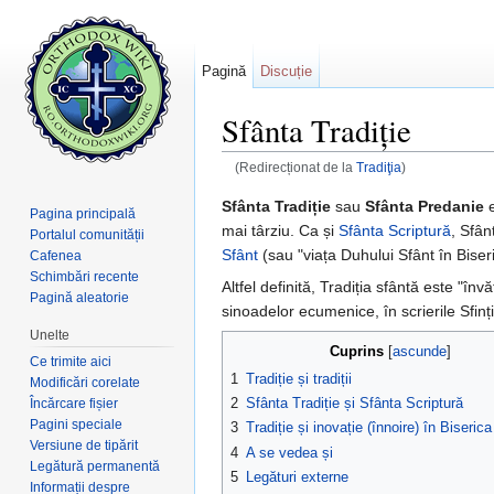
Pagină
Discuție
Sfânta Tradiție
(Redirecționat de la
Tradiţia
)
Salt la:
navigare
,
căutare
Sfânta Tradiție
sau
Sfânta Predanie
e
Pagina principală
mai târziu. Ca și
Sfânta Scriptură
, Sfân
Portalul comunității
Sfânt
(sau "viața Duhului Sfânt în Biser
Cafenea
Schimbări recente
Altfel definită, Tradiția sfântă este "în
Pagină aleatorie
sinoadelor ecumenice, în scrierile Sfințilo
Unelte
Cuprins
[
ascunde
]
Ce trimite aici
1
Tradiție și tradiții
Modificări corelate
2
Sfânta Tradiție și Sfânta Scriptură
Încărcare fișier
Pagini speciale
3
Tradiție și inovație (înnoire) în Biseri
Versiune de tipărit
4
A se vedea și
Legătură permanentă
5
Legături externe
Informații despre