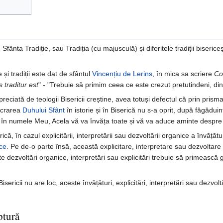
fânta Tradiție, sau Tradiția (cu majusculă) și diferitele tradiții bisericeș
e și tradiții este dat de sfântul
Vincențiu de Lerins
, în mica sa scriere
Co
traditur est
" - "Trebuie să primim ceea ce este crezut pretutindeni, din
reciată de teologii Bisericii creștine, avea totuși defectul că prin prisma
lucrarea
Duhului Sfânt
în istorie și în Biserică nu s-a oprit, după făgădui
l, în numele Meu, Acela vă va învăța toate și vă va aduce aminte despre
ă, în cazul explicitării, interpretării sau dezvoltării organice a învățături
ce
. Pe de-o parte însă, această explicitare, interpretare sau dezvoltare o
te dezvoltări organice, interpretări sau explicitări trebuie să primească gi
sericii nu are loc, aceste învățături, explicitări, interpretări sau dezvolt
ptură