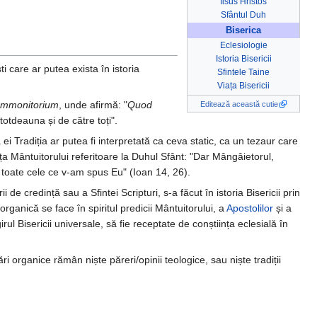
Iisus Hristos
Sfântul Duh
Biserica
Eclesiologie
Istoria Bisericii
ti care ar putea exista în istoria
Sfintele Taine
Viața Bisericii
mmonitorium
, unde afirmă: "
Quod
Editează această cutie
totdeauna și de către toți".
 ei Tradiția ar putea fi interpretată ca ceva static, ca un tezaur care
nța Mântuitorului referitoare la Duhul Sfânt: "Dar Mângâietorul,
 toate cele ce v-am spus Eu" (Ioan 14, 26).
i de credință sau a Sfintei Scripturi, s-a făcut în istoria Bisericii prin
rganică se face în spiritul predicii Mântuitorului, a
Apostolilor
și a
rul Bisericii universale, să fie receptate de conștiința eclesială în
ări organice rămân niște păreri/opinii teologice, sau niște tradiții