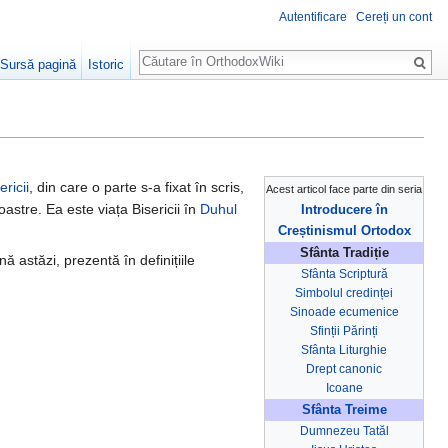
Autentificare
Cereți un cont
Căutare
Sursă pagină
Istoric
ericii
, din care o parte s-a fixat în scris,
Acest articol face parte din seria
astre. Ea este viața Bisericii în
Duhul
Introducere în
Creștinismul Ortodox
Sfânta Tradiție
nă astăzi, prezentă în definițiile
Sfânta Scriptură
Simbolul credinței
Sinoade ecumenice
Sfinții Părinți
Sfânta Liturghie
Drept canonic
Icoane
Sfânta Treime
Dumnezeu Tatăl