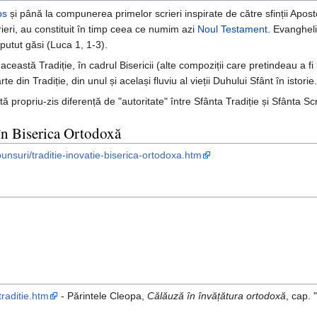
os
și până la compunerea primelor scrieri inspirate de către sfinții Aposto
rieri, au constituit în timp ceea ce numim azi
Noul Testament
. Evangheli
utut găsi (Luca 1, 1-3).
astă Tradiție, în cadrul Bisericii (alte compoziții care pretindeau a fi i
 din Tradiție, din unul și același fluviu al vieții Duhului Sfânt în istorie.
 propriu-zis diferență de "autoritate" între Sfânta Tradiție și Sfânta Scr
 în Biserica Ortodoxă
unsuri/traditie-inovatie-biserica-ortodoxa.htm
traditie.htm
- Părintele Cleopa,
Călăuză în învățătura ortodoxă
, cap. 