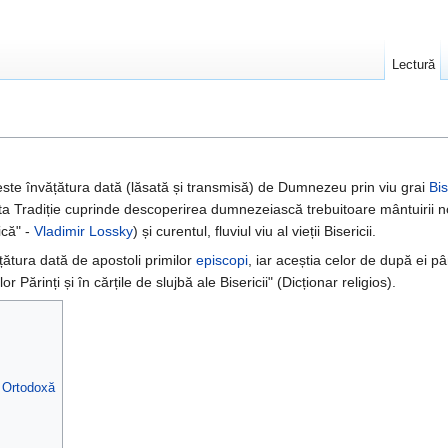
Lectură
ste învățătura dată (lăsată și transmisă) de Dumnezeu prin viu grai
Bis
ta Tradiție cuprinde descoperirea dumnezeiască trebuitoare mântuirii no
ică" -
Vladimir Lossky
) și curentul, fluviul viu al vieții Bisericii.
vățătura dată de apostoli primilor
episcopi
, iar aceștia celor de după ei pâ
r Părinți și în cărțile de slujbă ale Bisericii" (Dicționar religios).
ca Ortodoxă