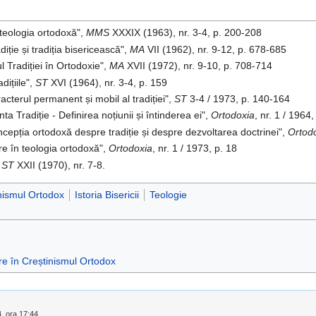
 teologia ortodoxă",
MMS
XXXIX (1963), nr. 3-4, p. 200-208
diție și tradiția bisericească",
MA
VII (1962), nr. 9-12, p. 678-685
l Tradiției în Ortodoxie",
MA
XVII (1972), nr. 9-10, p. 708-714
dițiile",
ST
XVI (1964), nr. 3-4, p. 159
acterul permanent și mobil al tradiției",
ST
3-4 / 1973, p. 140-164
ta Tradiție - Definirea noțiunii și întinderea ei",
Ortodoxia
, nr. 1 / 1964,
ncepția ortodoxă despre tradiție și despre dezvoltarea doctrinei",
Ortod
tare în teologia ortodoxă",
Ortodoxia
, nr. 1 / 1973, p. 18
,
ST
XXII (1970), nr. 7-8.
inismul Ortodox
Istoria Bisericii
Teologie
re în Creștinismul Ortodox
4, ora 17:44.