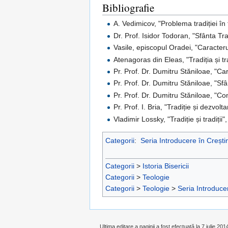
Bibliografie
A. Vedimicov, "Problema tradiției în
Dr. Prof. Isidor Todoran, "Sfânta Tra
Vasile, episcopul Oradei, "Caracteru
Atenagoras din Eleas, "Tradiția și tra
Pr. Prof. Dr. Dumitru Stăniloae, "Car
Pr. Prof. Dr. Dumitru Stăniloae, "Sfân
Pr. Prof. Dr. Dumitru Stăniloae, "Co
Pr. Prof. I. Bria, "Tradiție și dezvol
Vladimir Lossky, "Tradiție și tradiții"
Categorii
:
Seria Introducere în Creșt
Categorii
>
Istoria Bisericii
Categorii
>
Teologie
Categorii
>
Teologie
>
Seria Introduce
Ultima editare a paginii a fost efectuată la 7 iulie 201