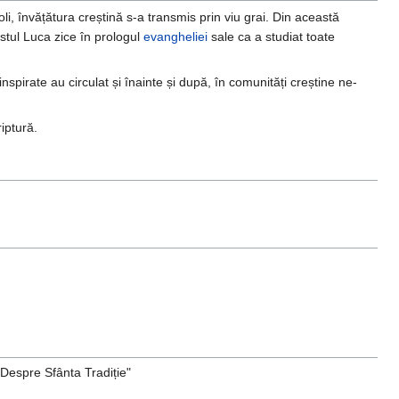
li, învățătura creștină s-a transmis prin viu grai. Din această
stul Luca zice în prologul
evangheliei
sale ca a studiat toate
nspirate au circulat și înainte și după, în comunități creștine ne-
iptură.
"Despre Sfânta Tradiție"