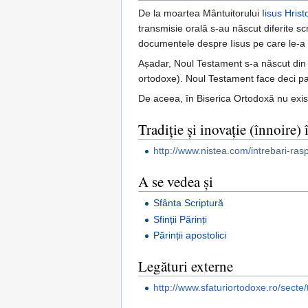
De la moartea Mântuitorului
Iisus Hrist
transmisie orală s-au născut diferite sc
documentele despre Iisus pe care le-a p
Așadar, Noul Testament s-a născut din ace
ortodoxe). Noul Testament face deci parte
De aceea, în Biserica Ortodoxă nu există
Tradiție și inovație (înnoire)
http://www.nistea.com/intrebari-rasp
A se vedea și
Sfânta Scriptură
Sfinții Părinți
Părinții apostolici
Legături externe
http://www.sfaturiortodoxe.ro/secte/