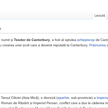
Lectură
y
 numit și
Teodor de Canterbury
, a fost al optulea
arhiepiscop
de Cante
ru crearea unei școli care a devenit reputată la Canterbury.
Prăznuirea
s
Tarsul Ciliciei (Asia Mică), o dioceză (
eparhie
, sub-provincie) a
Imperiu
l Roman de Răsărit și Imperiul Persan, conflict care a dus la căderea m