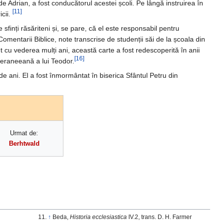
e Adrian, a fost conducătorul acestei școli. Pe lângă instruirea în
[11]
icii.
sfinți răsăriteni și, se pare, că el este responsabil pentru
omentarii Biblice, note transcrise de studenții săi de la școala din
 cu vederea mulți ani, această carte a fost redescoperită în anii
[16]
teraneeană a lui Teodor.
e ani. El a fost înmormântat în biserica Sfântul Petru din
Urmat de:
Berhtwald
↑
Beda,
Historia ecclesiastica
IV.2, trans. D. H. Farmer