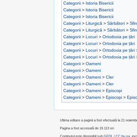
Categorii
>
Istoria Bisericii
Categorii
>
Istoria Bisericii
Categorii
>
Istoria Bisericii
Categorii
>
Liturgică
>
Sărbători
>
Sfin
Categorii
>
Liturgică
>
Sărbători
>
Sfin
Categorii
>
Locuri
>
Ortodoxia pe țări
Categorii
>
Locuri
>
Ortodoxia pe țări
Categorii
>
Locuri
>
Ortodoxia pe țări
Categorii
>
Locuri
>
Ortodoxia pe țări
Categorii
>
Oameni
Categorii
>
Oameni
Categorii
>
Oameni
>
Cler
Categorii
>
Oameni
>
Cler
Categorii
>
Oameni
>
Episcopi
Categorii
>
Oameni
>
Episcopi
>
Episc
Ultima editare a paginii a fost efectuată la 21 noiemb
Pagina a fost accesată de 19.113 ori.
Conținutul este disponibil sub
GFDL / CC by-sa
, exc