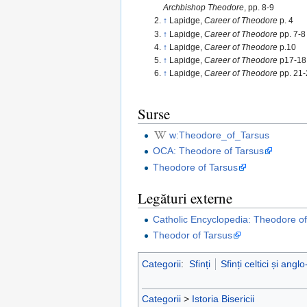
Archbishop Theodore
, pp. 8-9
↑
Lapidge,
Career of Theodore
p. 4
↑
Lapidge,
Career of Theodore
pp. 7-8
↑
Lapidge,
Career of Theodore
p.10
↑
Lapidge,
Career of Theodore
p17-18
↑
Lapidge,
Career of Theodore
pp. 21
Surse
w:Theodore_of_Tarsus
OCA: Theodore of Tarsus
Theodore of Tarsus
Legături externe
Catholic Encyclopedia: Theodore o
Theodor of Tarsus
Categorii
:
Sfinți
Sfinți celtici și angl
Categorii
>
Istoria Bisericii