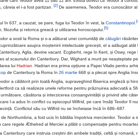
ersane cânt Teodor avea 11 sau 12 ani. Există dovezi că Teodor a cunosc
[2]
, căreia el i-a fost partizan.
De asemenea, Teodor era cunoscător al cultur
[
l în 637, a cauzat, se pare, fuga lui Teodor în vest, la
Constantinopol
.
[5]
, filozofia și retorica greacă și utilizarea horoscopului.
dor a sosit la Roma și s-a alăturat unei comunități de
călugări
răsăriten
cuprinzătoare asupra moștenirii intelectuale grecești, el a adăugat atât l
anterbury, Aglia, devine vacant. Ecgberht, rege în Kent, și Oswy, rege 
es al scaunului din Canterbury. Dar, Wighard a murit pe neașteptate pe
darea lui
Hadrian
. Hadrian era prima opțiune a Papei Vitalis pentru arhie
scop
de Canterbury la Roma în
26 martie
668 și a plecat spre Anglia îns
dor a călătorit prin toată Anglia, supraveghind Biserica engleză și hir
ertford ca să realizeze unele reforme pentru prăznuirea adecvată a Sfinte
rmătoare, căsătoria și interzicerea consangvinității și privind alte cât
are l-a adus în conflict cu episcopul Wilfrid, pe care însăți Teodor îl 
secință. Conflictul său cu Wilfrid nu se încheiase încă în 686–687.
th de Northumbria, a fost ucis în bătălia împotriva mercienilor. Teodor a 
 care regele Æthelred al Merciei a plătit o compensație pentru moartea 
la Canterbury care instruia creștini din ambele tradiții, celtă și romană,