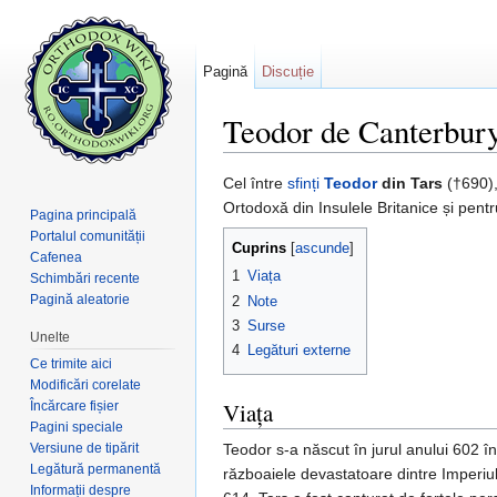
Pagină
Discuție
Teodor de Canterbur
Salt la:
navigare
,
căutare
Cel între
sfinți
Teodor
din Tars
(†690),
Ortodoxă din Insulele Britanice și pent
Pagina principală
Portalul comunității
Cuprins
[
ascunde
]
Cafenea
1
Viața
Schimbări recente
Pagină aleatorie
2
Note
3
Surse
Unelte
4
Legături externe
Ce trimite aici
Modificări corelate
Viața
Încărcare fișier
Pagini speciale
Versiune de tipărit
Teodor s-a născut în jurul anului 602 în 
Legătură permanentă
războaiele devastatoare dintre Imperiu
Informații despre