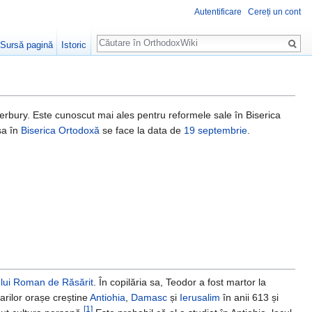
Autentificare
Cereți un cont
Căutare
Sursă pagină
Istoric
rbury. Este cunoscut mai ales pentru reformele sale în Biserica
a în
Biserica Ortodoxă
se face la data de
19 septembrie
.
lui Roman de Răsărit
. În copilăria sa, Teodor a fost martor la
arilor orașe creștine
Antiohia
,
Damasc
și
Ierusalim
în anii 613 și
[1]