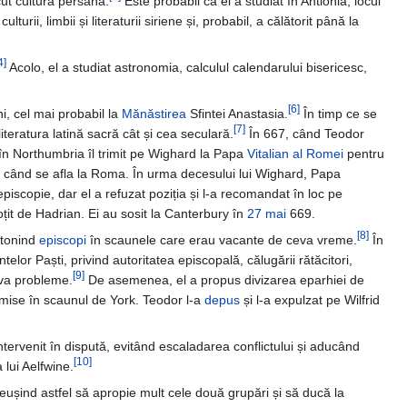
ut cultura persană.
Este probabil că el a studiat în Antiohia, locul
ii, limbii și literaturii siriene și, probabil, a călătorit până la
4]
Acolo, el a studiat astronomia, calculul calendarului bisericesc,
[6]
i, cel mai probabil la
Mănăstirea
Sfintei Anastasia.
În timp ce se
[7]
iteratura latină sacră cât și cea seculară.
În 667, când Teodor
în Northumbria îl trimit pe Wighard la Papa
Vitalian al Romei
pentru
 când se afla la Roma. În urma decesului lui Wighard, Papa
piscopie, dar el a refuzat poziția și l-a recomandat în loc pe
oțit de Hadrian. Ei au sosit la Canterbury în
27 mai
669.
[8]
otonind
episcopi
în scaunele care erau vacante de ceva vreme.
În
lor Paști, privind autoritatea episcopală, călugării rătăcitori,
[9]
eva probleme.
De asemenea, el a propus divizarea eparhiei de
numise în scaunul de York. Teodor l-a
depus
și l-a expulzat pe Wilfrid
intervenit în dispută, evitând escaladarea conflictului și aducând
[10]
lui Aelfwine.
 reușind astfel să apropie mult cele două grupări și să ducă la