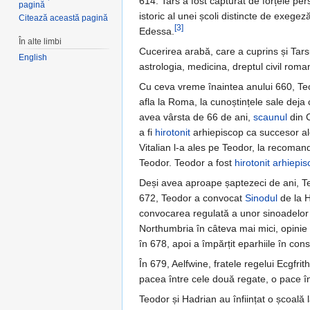
614. Tars a fost capturat de forțele p
pagină
istoric al unei școli distincte de exegeză
Citează această pagină
[3]
Edessa.
În alte limbi
Cucerirea arabă, care a cuprins și Tarsu
English
astrologia, medicina, dreptul civil roman
Cu ceva vreme înaintea anului 660, Teo
afla la Roma, la cunoștințele sale deja 
avea vârsta de 66 de ani,
scaunul
din C
a fi
hirotonit
arhiepiscop ca succesor al
Vitalian l-a ales pe Teodor, la recoman
Teodor. Teodor a fost
hirotonit arhiepi
Deși avea aproape șaptezeci de ani, Teo
672, Teodor a convocat
Sinodul
de la H
convocarea regulată a unor sinoadelor u
Northumbria în câteva mai mici, opinie c
în 678, apoi a împărțit eparhiile în con
În 679, Aelfwine, fratele regelui Ecgfri
pacea între cele două regate, o pace în
Teodor și Hadrian au înființat o școală 