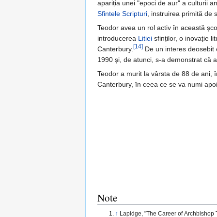
apariția unei "epoci de aur" a culturii 
Sfintele Scripturi
, instruirea primită de
Teodor avea un rol activ în această șc
introducerea
Litiei
sfinților, o inovație l
[14]
Canterbury.
De un interes deosebit e
1990 și, de atunci, s-a demonstrat că 
Teodor a murit la vârsta de 88 de ani, 
Canterbury, în ceea ce se va numi apoi
Note
↑
Lapidge, "The Career of Archbishop 