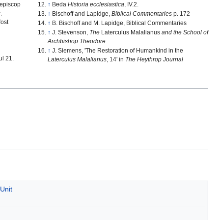
 episcop
↑
Beda
Historia ecclesiastica
, IV.2.
,
↑
Bischoff and Lapidge,
Biblical Commentaries
p. 172
ost
↑
B. Bischoff and M. Lapidge, Biblical Commentaries
↑
J. Stevenson,
The
Laterculus Malalianus
and the School of
Archbishop Theodore
↑
J. Siemens, 'The Restoration of Humankind in the
ul 21.
Laterculus Malalianus
, 14' in
The Heythrop Journal
Unit