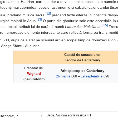
anglo-saxone. Hadrian, care ulterior a devenit mai cunoscut sub numele d
 studenți mai cuprindea: poezie, astronomie și calculul calendarului Biser
[12]
oală, predând muzica sacră,
predând texte diferite, cunoștințe despre 
[13]
iturgică majoră în Apus.
O parte din gândurile sale este accesibilă în C
[15]
ste textul, atribuit lui de curând, numit
Laterculus Malalianus
.
Trecut
are numeroase elemente interesante care reflectă formarea trans-medi
în 690, după ce a stat pe scaunul arhiepiscopal timp de douăzeci și doi d
 Abația Sfântul Augustin.
Casetă de succesiune:
Teodor de Canterbury
Precedat de:
Arhiepiscop de Canterbury
Wighard
26 martie
668 –
19 septembrie
690
(ne-hirotonit)
↑
Bede,
Historia ecclesiastica
4.1
Theodore", in