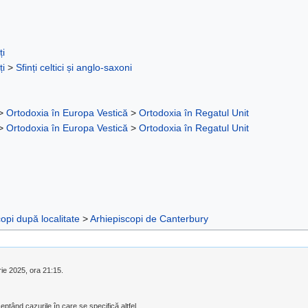
ți
ți
>
Sfinți celtici și anglo-saxoni
>
Ortodoxia în Europa Vestică
>
Ortodoxia în Regatul Unit
>
Ortodoxia în Europa Vestică
>
Ortodoxia în Regatul Unit
opi după localitate
>
Arhiepiscopi de Canterbury
rie 2025, ora 21:15.
eptând cazurile în care se specifică altfel.