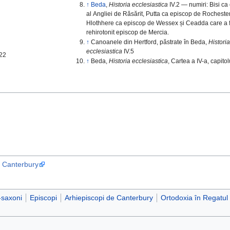
↑
Beda
,
Historia ecclesiastica
IV.2 — numiri: Bisi ca
al Angliei de Răsărit, Putta ca episcop de Rochester
Hlothhere ca episcop de Wessex și Ceadda care a f
rehirotonit episcop de Mercia.
↑
Canoanele din Hertford, păstrate în Beda,
Historia
ecclesiastica
IV.5
-22
↑
Beda,
Historia ecclesiastica
, Cartea a IV-a, capitol
f Canterbury
o-saxoni
Episcopi
Arhiepiscopi de Canterbury
Ortodoxia în Regatul 