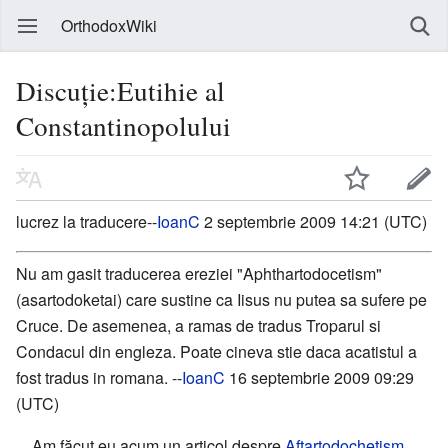
OrthodoxWiki
Discuție:Eutihie al
Constantinopolului
lucrez la traducere--
IoanC
2 septembrie 2009 14:21 (UTC)
Nu am gasit traducerea ereziei "Aphthartodocetism"
(asartodoketai) care sustine ca Iisus nu putea sa sufere pe
Cruce. De asemenea, a ramas de tradus Troparul si
Condacul din engleza. Poate cineva stie daca acatistul a
fost tradus in romana. --
IoanC
16 septembrie 2009 09:29
(UTC)
Am făcut eu acum un articol despre
Aftartodochetism
,