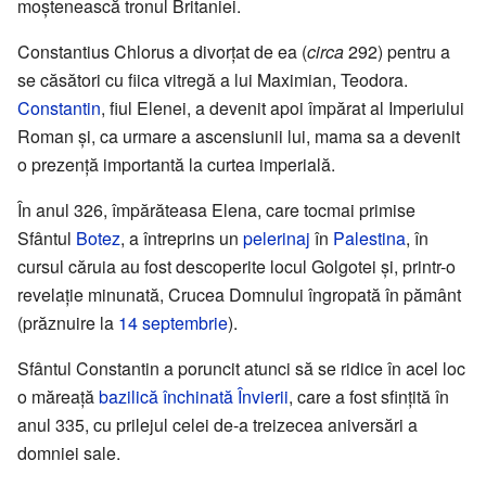
moștenească tronul Britaniei.
Constantius Chlorus a divorțat de ea (
circa
292) pentru a
se căsători cu fiica vitregă a lui Maximian, Teodora.
Constantin
, fiul Elenei, a devenit apoi împărat al Imperiului
Roman și, ca urmare a ascensiunii lui, mama sa a devenit
o prezență importantă la curtea imperială.
În anul 326, împărăteasa Elena, care tocmai primise
Sfântul
Botez
, a întreprins un
pelerinaj
în
Palestina
, în
cursul căruia au fost descoperite locul Golgotei și, printr-o
revelație minunată, Crucea Domnului îngropată în pământ
(prăznuire la
14 septembrie
).
Sfântul Constantin a poruncit atunci să se ridice în acel loc
o măreață
bazilică închinată Învierii
, care a fost sfințită în
anul 335, cu prilejul celei de-a treizecea aniversări a
domniei sale.