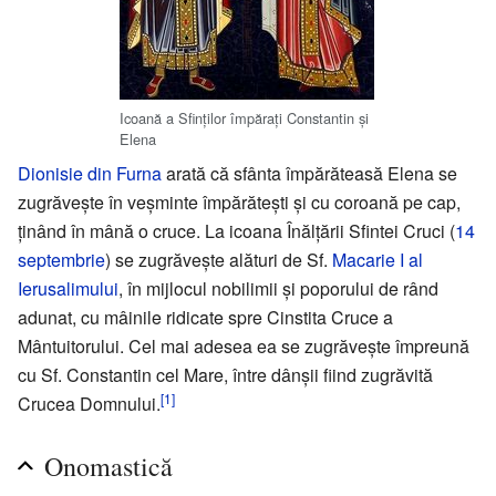
Icoană a Sfinților împărați Constantin și
Elena
Dionisie din Furna
arată că sfânta împărăteasă Elena se
zugrăvește în veșminte împărătești și cu coroană pe cap,
ținând în mână o cruce. La icoana Înălțării Sfintei Cruci (
14
septembrie
) se zugrăvește alături de Sf.
Macarie I al
Ierusalimului
, în mijlocul nobilimii și poporului de rând
adunat, cu mâinile ridicate spre Cinstita Cruce a
Mântuitorului. Cel mai adesea ea se zugrăvește împreună
cu Sf. Constantin cel Mare, între dânșii fiind zugrăvită
[1]
Crucea Domnului.
Onomastică