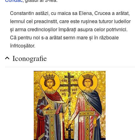
Constantin astăzi, cu maica sa Elena, Crucea a arătat,
lemnul cel preacinstit, care este rușinea tuturor iudeilor
și arma credincioșilor împărați asupra celor potrivnici.
Că pentru noi s-a arătat semn mare și în războaie
înfricoșător.
Iconografie