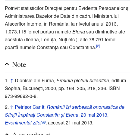
Potrivit statisticilor Direcției pentru Evidența Persoanelor și
Administrarea Bazelor de Date din cadrul Ministerului
Afacerilor Interne, în România, la nivelul anului 2013,
1.073.115 femei purtau numele
Elena
sau diminutive ale
acestuia (Ileana, Lenuța, Nuți etc.); alte 78.791 femei
[2]
poartă numele Constanța sau Constantina.
Note
↑
Dionisie din Furna,
Erminia picturii bizantine
, editura
Sophia, București, 2000, pp. 164, 205, 218, 236. ISBN
973-99692-0-8.
↑
Petrișor Cană:
Românii își serbează onomastica de
Sfinții Împărați Constantin și Elena
, 20 mai 2013,
Evenimentul zilei
, accesat 21 mai 2013.
A se vedea și