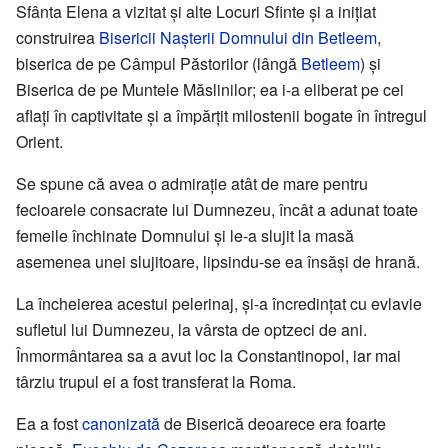
Sfânta Elena a vizitat și alte Locuri Sfinte și a inițiat
construirea
Bisericii Nașterii Domnului din Betleem
,
biserica de pe Câmpul Păstorilor (lângă
Betleem
) și
Biserica de pe Muntele Măslinilor; ea i-a eliberat pe cei
aflați în captivitate și a împărțit milostenii bogate în întregul
Orient.
Se spune că avea o admirație atât de mare pentru
fecioarele consacrate lui Dumnezeu, încât a adunat toate
femeile închinate Domnului și le-a slujit la masă
asemenea unei slujitoare, lipsindu-se ea însăși de hrană.
La încheierea acestui pelerinaj, și-a încredințat cu evlavie
sufletul lui Dumnezeu, la vârsta de optzeci de ani.
Înmormântarea sa a avut loc la Constantinopol, iar mai
târziu trupul ei a fost transferat la Roma.
Ea a fost
canonizată
de Biserică deoarece era foarte