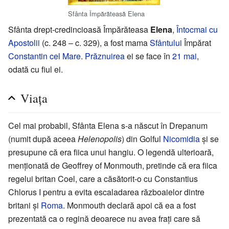
Sfânta Împărăteasă Elena
Sfânta drept-credincioasă Împărăteasa
Elena
,
Întocmai cu
Apostolii
(c. 248 – c. 329), a fost mama
Sfântului
Împărat
Constantin cel Mare
.
Prăznuirea
ei se face în
21 mai
,
odată cu fiul ei.
Viața
Cel mai probabil, Sfânta Elena s-a născut în Drepanum
(numit după aceea
Helenopolis
) din Golful
Nicomidia
și se
presupune că era fiica unui hangiu. O legendă ulterioară,
menționată de Geoffrey of Monmouth, pretinde că era fiica
regelui britan Coel, care a căsătorit-o cu Constantius
Chlorus I pentru a evita escaladarea războaielor dintre
britani și
Roma
. Monmouth declară apoi că ea a fost
prezentată ca o regină deoarece nu avea frați care să