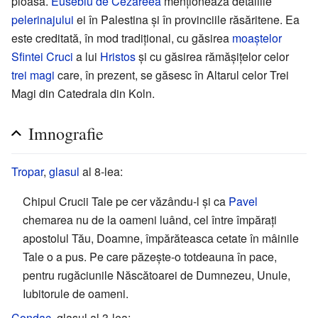
pioasă.
Eusebiu de Cezareea
menționează detaliile
pelerinajului
ei în Palestina și în provinciile răsăritene. Ea
este creditată, în mod tradițional, cu găsirea
moaștelor
Sfintei
Cruci
a lui
Hristos
și cu găsirea rămășițelor celor
trei magi
care, în prezent, se găsesc în Altarul celor Trei
Magi din Catedrala din Koln.
Imnografie
Tropar
,
glasul
al 8-lea:
Chipul Crucii Tale pe cer văzându-l și ca
Pavel
chemarea nu de la oameni luând, cel între împărați
apostolul Tău, Doamne, împărăteasca cetate în mâinile
Tale o a pus. Pe care păzește-o totdeauna în pace,
pentru rugăciunile Născătoarei de Dumnezeu, Unule,
Iubitorule de oameni.
Condac
, glasul al 3-lea: