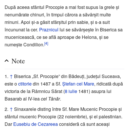
După aceea sfântul Procopie a mai fost supus la grele și
nenumărate chinuri, în timpul cărora a săvârșit multe
minuni. Apoi și-a găsit sfârșitul prin sabie, și s-a suit
încununat la cer.
Praznicul
lui se săvârșește în Biserica sa
mucenicească, ce se află aproape de Helona, și se
[4]
numește Condilion.
Note
↑
Biserica „Sf. Procopie” din Bădeuți, județul Suceava,
este o
ctitorie
din 1487 a Sf.
Ștefan cel Mare
, ridicată după
victoria de la Râmnicu Sărat (
8 iulie
1481) asupra lui
Basarab al IV-lea
cel Tânăr
.
↑
Sinaxarele disting între Sf. Mare Mucenic Procopie și
sfântul mucenic Procopie (22 noiembrie), și el palestinian.
Dar
Eusebiu de Cezareea
consideră că sunt aceași