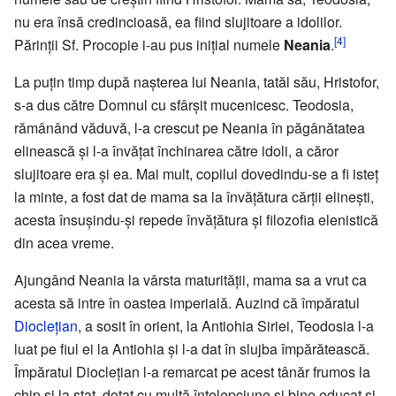
nu era însă credincioasă, ea fiind slujitoare a idolilor.
[4]
Părinții Sf. Procopie i-au pus inițial numele
Neania
.
La puțin timp după nașterea lui Neania, tatăl său, Hristofor,
s-a dus către Domnul cu sfârşit mucenicesc. Teodosia,
rămânând văduvă, l-a crescut pe Neania în păgânătatea
elinească şi l-a învăţat închinarea către idoli, a căror
slujitoare era și ea. Mai mult, copilul dovedindu-se a fi isteț
la minte, a fost dat de mama sa la învățătura cărţii elinești,
acesta însușindu-și repede învățătura şi filozofia elenistică
din acea vreme.
Ajungând Neania la vârsta maturității, mama sa a vrut ca
acesta să intre în oastea imperială. Auzind că împăratul
Dioclețian
, a sosit în orient, la Antiohia Siriei, Teodosia l-a
luat pe fiul ei la Antiohia și l-a dat în slujba împărătească.
Împăratul Dioclețian l-a remarcat pe acest tânăr frumos la
chip şi la stat, dotat cu multă înțelepciune și bine educat și