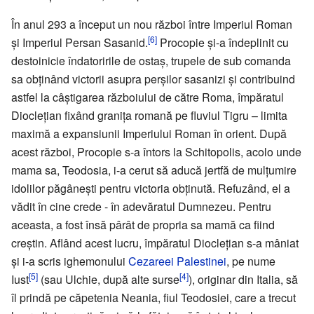
În anul 293 a început un nou război între Imperiul Roman
[6]
și Imperiul Persan Sasanid.
Procopie și-a îndeplinit cu
destoinicie îndatoririle de ostaș, trupele de sub comanda
sa obținând victorii asupra perșilor sasanizi și contribuind
astfel la câștigarea războiului de către Roma, împăratul
Dioclețian fixând granița romană pe fluviul Tigru – limita
maximă a expansiunii Imperiului Roman în orient. După
acest război, Procopie s-a întors la Schitopolis, acolo unde
mama sa, Teodosia, i-a cerut să aducă jertfă de mulțumire
idolilor păgânești pentru victoria obținută. Refuzând, el a
vădit în cine crede - în adevăratul Dumnezeu. Pentru
aceasta, a fost însă pârât de propria sa mamă ca fiind
creștin. Aflând acest lucru, împăratul Dioclețian s-a mâniat
și i-a scris ighemonului
Cezareei Palestinei
, pe nume
[5]
[4]
Iust
(sau Ulchie, după alte surse
), originar din Italia, să
îl prindă pe căpetenia Neania, fiul Teodosiei, care a trecut