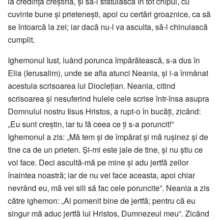
la credința creștină, și să-l sfătuiască în tot chipul, cu
cuvinte bune și prietenești, apoi cu certări groaznice, ca să
se întoarcă la zei; iar dacă nu-l va asculta, să-l chinuiască
cumplit.
Ighemonul Iust, luând porunca împărătească, s-a dus în
Elia (Ierusalim), unde se afla atunci Neania, și i-a înmânat
acestuia scrisoarea lui Dioclețian. Neania, citind
scrisoarea și nesuferind hulele cele scrise într-însa asupra
Domnului nostru Iisus Hristos, a rupt-o în bucăți, zicând:
„Eu sunt creștin, iar tu fă ceea ce ți s-a poruncit!”
Ighemonul a zis: „Mă tem și de împărat și mă rușinez și de
tine ca de un prieten. Şi-mi este jale de tine, și nu știu ce
voi face. Deci ascultă-mă pe mine și adu jertfă zeilor
înaintea noastră; iar de nu vei face aceasta, apoi chiar
nevrând eu, mă vei sili să fac cele poruncite”. Neania a zis
către ighemon: „Ai pomenit bine de jertfă; pentru că eu
singur mă aduc jertfă lui Hristos, Dumnezeul meu”. Zicând