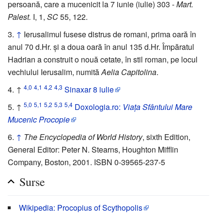
persoană, care a mucenicit la 7 iunie (iulie) 303 -
Mart.
Palest.
I, 1,
SC
55, 122.
↑
Ierusalimul fusese distrus de romani, prima oară în
anul 70 d.Hr. și a doua oară în anul 135 d.Hr. Împăratul
Hadrian a construit o nouă cetate, în stil roman, pe locul
vechiului Ierusalim, numită
Aelia Capitolina
.
4,0
4,1
4,2
4,3
↑
Sinaxar 8 iulie
5,0
5,1
5,2
5,3
5,4
↑
Doxologia.ro:
Viața Sfântului Mare
Mucenic Procopie
↑
The Encyclopedia of World History
, sixth Edition,
General Editor: Peter N. Stearns, Houghton Mifflin
Company, Boston, 2001. ISBN 0-39565-237-5
Surse
Wikipedia: Procopius of Scythopolis