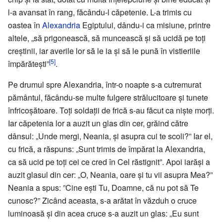
l-a avansat în rang, făcându-l căpetenie. L-a trimis cu
oastea în
Alexandria
Egiptului, dându-i ca misiune, printre
altele, „să prigonească, să muncească și să ucidă pe toţi
creștinii, iar averile lor să le ia și să le pună în vistieriile
[5]
împărătești”
.
Pe drumul spre Alexandria, într-o noapte s-a cutremurat
pământul, făcându-se multe fulgere strălucitoare și tunete
înfricoșătoare. Toți soldații de frică s-au făcut ca nişte morţi.
Iar căpetenia lor a auzit un glas din cer, grăind către
dânsul: „Unde mergi, Neania, și asupra cui te scoli?” Iar el,
cu frică, a răspuns: „Sunt trimis de împărat la Alexandria,
ca să ucid pe toţi cei ce cred în Cel răstignit”. Apoi iarăși a
auzit glasul din cer: „O, Neania, oare și tu vii asupra Mea?”
Neania a spus: ”Cine eşti Tu, Doamne, că nu pot să Te
cunosc?” Zicând aceasta, s-a arătat în văzduh o cruce
luminoasă și din acea cruce s-a auzit un glas: „Eu sunt