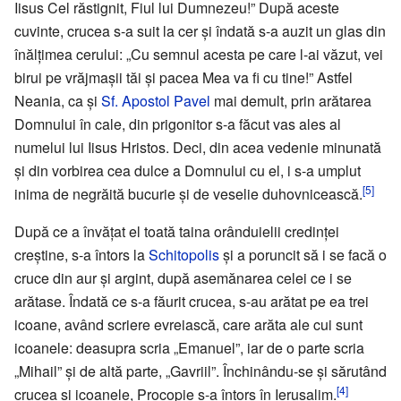
Iisus Cel răstignit, Fiul lui Dumnezeu!” După aceste
cuvinte, crucea s-a suit la cer și îndată s-a auzit un glas din
înălțimea cerului: „Cu semnul acesta pe care l-ai văzut, vei
birui pe vrăjmașii tăi și pacea Mea va fi cu tine!” Astfel
Neania, ca și
Sf. Apostol Pavel
mai demult, prin arătarea
Domnului în cale, din prigonitor s-a făcut vas ales al
numelui lui Iisus Hristos. Deci, din acea vedenie minunată
și din vorbirea cea dulce a Domnului cu el, i s-a umplut
[5]
inima de negrăită bucurie și de veselie duhovnicească.
După ce a învățat el toată taina orânduielii credinței
creștine, s-a întors la
Schitopolis
și a poruncit să i se facă o
cruce din aur și argint, după asemănarea celei ce i se
arătase. Îndată ce s-a făurit crucea, s-au arătat pe ea trei
icoane, având scriere evreiască, care arăta ale cui sunt
icoanele: deasupra scria „Emanuel”, iar de o parte scria
„Mihail” și de altă parte, „Gavriil”. Închinându-se și sărutând
[4]
crucea și icoanele, Procopie s-a întors în Ierusalim.