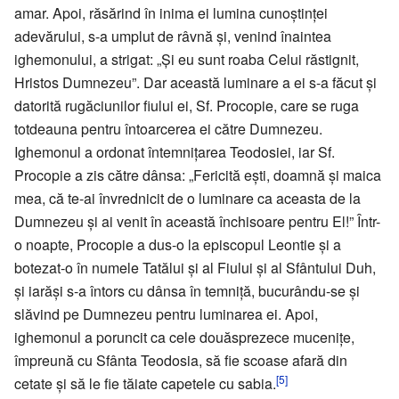
amar. Apoi, răsărind în inima ei lumina cunoștinței
adevărului, s-a umplut de râvnă și, venind înaintea
ighemonului, a strigat: „Şi eu sunt roaba Celui răstignit,
Hristos Dumnezeu”. Dar această luminare a ei s-a făcut și
datorită rugăciunilor fiului ei, Sf. Procopie, care se ruga
totdeauna pentru întoarcerea ei către Dumnezeu.
Ighemonul a ordonat întemnițarea Teodosiei, iar Sf.
Procopie a zis către dânsa: „Fericită ești, doamnă și maica
mea, că te-ai învrednicit de o luminare ca aceasta de la
Dumnezeu și ai venit în această închisoare pentru El!” Într-
o noapte, Procopie a dus-o la episcopul Leontie și a
botezat-o în numele Tatălui și al Fiului și al Sfântului Duh,
și iarăși s-a întors cu dânsa în temniță, bucurându-se și
slăvind pe Dumnezeu pentru luminarea ei. Apoi,
ighemonul a poruncit ca cele douăsprezece mucenițe,
împreună cu Sfânta Teodosia, să fie scoase afară din
[5]
cetate și să le fie tăiate capetele cu sabia.