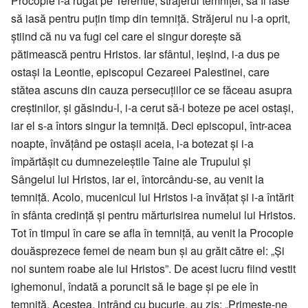
Procopie l-a rugat pe Terentie, străjerul temniței, să îl lase
să iasă pentru puțin timp din temniță. Străjerul nu l-a oprit,
știind că nu va fugi cel care el singur dorește să
pătimească pentru Hristos. Iar sfântul, ieșind, i-a dus pe
ostași la Leontie, episcopul Cezareei Palestinei, care
stătea ascuns din cauza persecuțiilor ce se făceau asupra
creștinilor, și găsindu-l, i-a cerut să-i boteze pe acei ostași,
iar el s-a întors singur la temniță. Deci episcopul, într-acea
noapte, învățând pe ostașii aceia, i-a botezat și i-a
împărtășit cu dumnezeieștile Taine ale Trupului și
Sângelui lui Hristos, iar ei, întorcându-se, au venit la
temniță. Acolo, mucenicul lui Hristos i-a învățat și i-a întărit
în sfânta credință și pentru mărturisirea numelui lui Hristos.
Tot în timpul în care se afla în temniță, au venit la Procopie
douăsprezece femei de neam bun și au grăit către el: „Și
noi suntem roabe ale lui Hristos”. De acest lucru fiind vestit
ighemonul, îndată a poruncit să le bage și pe ele în
temniță. Acestea, intrând cu bucurie, au zis: „Primește-ne