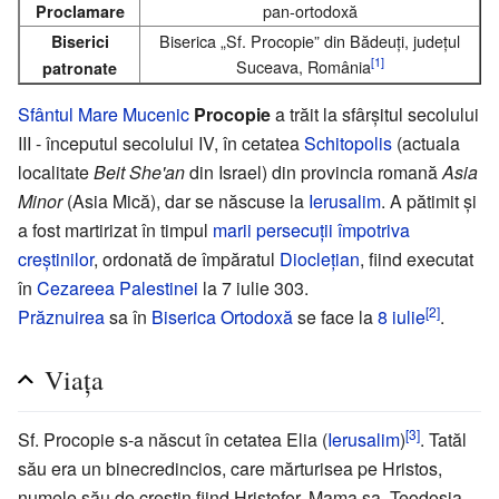
pan-ortodoxă
Proclamare
Biserica „Sf. Procopie” din Bădeuți, județul
Biserici
[1]
Suceava, România
patronate
Sfântul
Mare Mucenic
Procopie
a trăit la sfârșitul secolului
III - începutul secolului IV, în cetatea
Schitopolis
(actuala
localitate
Beit She'an
din Israel) din provincia romană
Asia
Minor
(Asia Mică), dar se născuse la
Ierusalim
. A pătimit și
a fost martirizat în timpul
marii persecuții împotriva
creștinilor
, ordonată de împăratul
Dioclețian
, fiind executat
în
Cezareea Palestinei
la 7 iulie 303.
[2]
Prăznuirea
sa în
Biserica Ortodoxă
se face la
8 iulie
.
Viața
[3]
Sf. Procopie s-a născut în cetatea Elia (
Ierusalim
)
. Tatăl
său era un binecredincios, care mărturisea pe Hristos,
numele său de creștin fiind Hristofor. Mama sa, Teodosia,