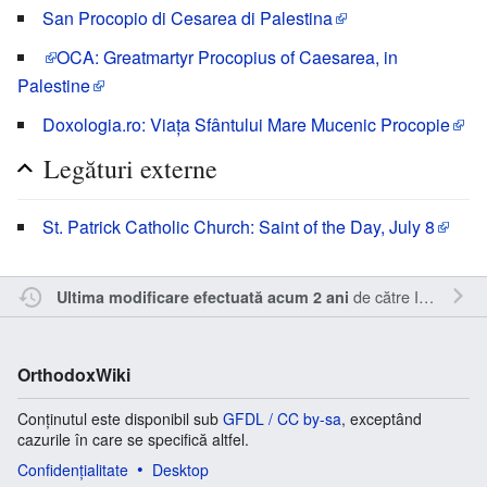
San Procopio di Cesarea di Palestina
OCA
: Greatmartyr Procopius of Caesarea, in
Palestine
Doxologia.ro: Viaţa Sfântului Mare Mucenic Procopie
Legături externe
St. Patrick Catholic Church: Saint of the Day, July 8
de către
Inistea
.
Ultima modificare efectuată acum 2 ani
OrthodoxWiki
Conținutul este disponibil sub
GFDL / CC by-sa
, exceptând
cazurile în care se specifică altfel.
Confidențialitate
Desktop