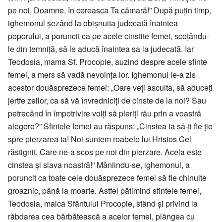
pe noi, Doamne, în cereasca Ta cămară!” După puțin timp,
ighemonul șezând la obișnuita judecată înaintea
poporului, a poruncit ca pe acele cinstite femei, scoțându-
le din temniță, să le aducă înaintea sa la judecată. Iar
Teodosia, mama Sf. Procopie, auzind despre acele sfinte
femei, a mers să vadă nevoința lor. Ighemonul le-a zis
acestor douăsprezece femei: „Oare veți asculta, să aduceți
jertfe zeilor, ca să vă învredniciți de cinste de la noi? Sau
petrecând în împotrivire voiți să pieriți rău prin a voastră
alegere?” Sfintele femei au răspuns: „Cinstea ta să-ți fie ție
spre pierzarea ta! Noi suntem roabele lui Hristos Cel
răstignit, Care ne-a scos pe noi din pierzare. Acela este
cinstea și slava noastră!” Mâniindu-se, ighemonul, a
poruncit ca toate cele douăsprezece femei să fie chinuite
groaznic, până la moarte. Astfel pătimind sfintele femei,
Teodosia, maica Sfântului Procopie, stând și privind la
răbdarea cea bărbătească a acelor femei, plângea cu