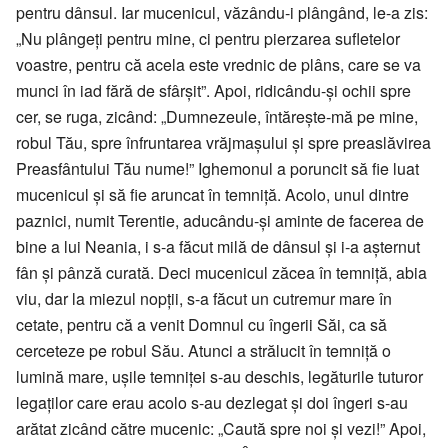
pentru dânsul. Iar mucenicul, văzându-i plângând, le-a zis:
„Nu plângeți pentru mine, ci pentru pierzarea sufletelor
voastre, pentru că acela este vrednic de plâns, care se va
munci în iad fără de sfârșit”. Apoi, ridicându-și ochii spre
cer, se ruga, zicând: „Dumnezeule, întărește-mă pe mine,
robul Tău, spre înfruntarea vrăjmașului și spre preaslăvirea
Preasfântului Tău nume!” Ighemonul a poruncit să fie luat
mucenicul și să fie aruncat în temniță. Acolo, unul dintre
paznici, numit Terentie, aducându-și aminte de facerea de
bine a lui Neania, i s-a făcut milă de dânsul și i-a așternut
fân și pânză curată. Deci mucenicul zăcea în temniță, abia
viu, dar la miezul nopții, s-a făcut un cutremur mare în
cetate, pentru că a venit Domnul cu îngerii Săi, ca să
cerceteze pe robul Său. Atunci a strălucit în temniță o
lumină mare, ușile temniței s-au deschis, legăturile tuturor
legaților care erau acolo s-au dezlegat și doi îngeri s-au
arătat zicând către mucenic: „Caută spre noi și vezi!” Apoi,