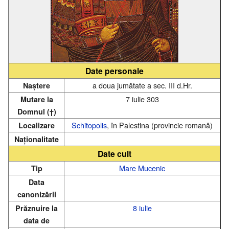
Date personale
a doua jumătate a sec. III d.Hr.
Naștere
7 iulie 303
Mutare la
Domnul (†)
Schitopolis
, în Palestina (provincie romană)
Localizare
Naționalitate
Date cult
Mare Mucenic
Tip
Data
canonizării
8 iulie
Prăznuire la
data de