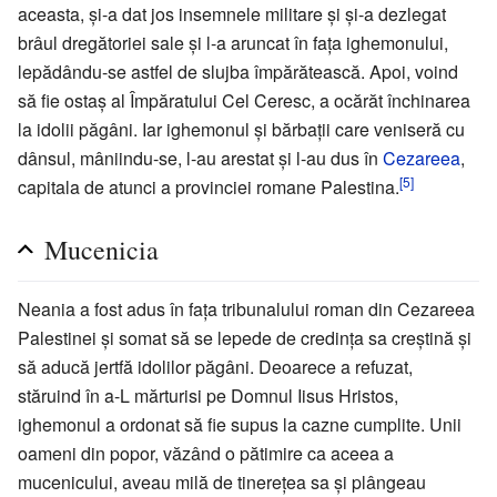
aceasta, și-a dat jos insemnele militare și și-a dezlegat
brâul dregătoriei sale și l-a aruncat în fața ighemonului,
lepădându-se astfel de slujba împărătească. Apoi, voind
să fie ostaș al Împăratului Cel Ceresc, a ocărăt închinarea
la idolii păgâni. Iar ighemonul și bărbații care veniseră cu
dânsul, mâniindu-se, l-au arestat și l-au dus în
Cezareea
,
[5]
capitala de atunci a provinciei romane Palestina.
Mucenicia
Neania a fost adus în fața tribunalului roman din Cezareea
Palestinei și somat să se lepede de credința sa creștină și
să aducă jertfă idolilor păgâni. Deoarece a refuzat,
stăruind în a-L mărturisi pe Domnul Iisus Hristos,
ighemonul a ordonat să fie supus la cazne cumplite. Unii
oameni din popor, văzând o pătimire ca aceea a
mucenicului, aveau milă de tinerețea sa și plângeau