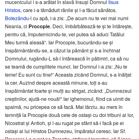
mucenicului i s-a arătat în slavă Însuși Domnul
Iisus
Hristos
, care i-a tămăduit rănile și l-a făcut sănătos.
Botezându
-l cu apă, i-a zis: „De acum nu te vei mai numi
Neania, ci
Procopie
. Deci, îmbărbătează-te și te întărește,
pentru că, împuternicindu-te, vei putea să aduci Tatălui
Meu turmă aleasă”. Iar Procopie, bucurându-se și
înspăimântându-se, a căzut la pământ și s-a închinat
Domnului, rugându-L să-l întărească în pătimiri, ca să nu
se teamă de cumplitele munci. Iar Domnul i-a zis: „Nu te
teme! Eu sunt cu tine!” Aceasta zicând Domnul, s-a înălțat
la cer. Auzind despre această minune, toți s-au
înspăimântat foarte și mulți au strigat, zicând: „Dumnezeul
creștinilor, ajută-ne nouă!" Iar ighemonul, fiind ca uimit de
spaimă, nu pricepea ce să facă. Mai târziu, au mers în
temniță la Procopie două cete de ostași cu doi tribuni ai lor,
Nicostrat și Antioh, și l-au rugat pe sfânt să-i facă pe ei
ostași ai lui Hristos Dumnezeu, împăratul ceresc. Iar Sf.