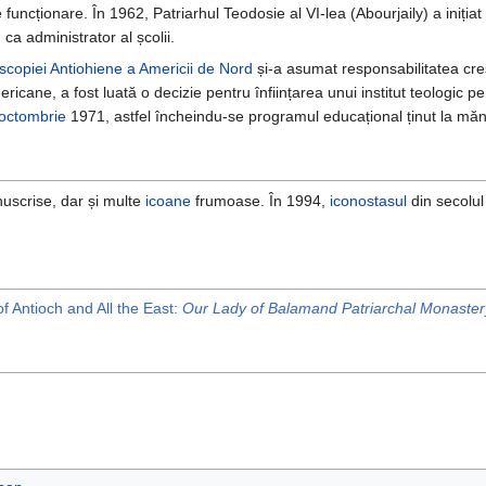
funcționare. În 1962, Patriarhul Teodosie al VI-lea (Abourjaily) a iniția
)
ca administrator al școlii.
scopiei Antiohiene a Americii de Nord
și-a asumat responsabilitatea creșt
icane, a fost luată o decizie pentru înființarea unui institut teologic p
octombrie
1971, astfel încheindu-se programul educațional ținut la măn
uscrise, dar și multe
icoane
frumoase. În 1994,
iconostasul
din secolul
f Antioch and All the East:
Our Lady of Balamand Patriarchal Monaster