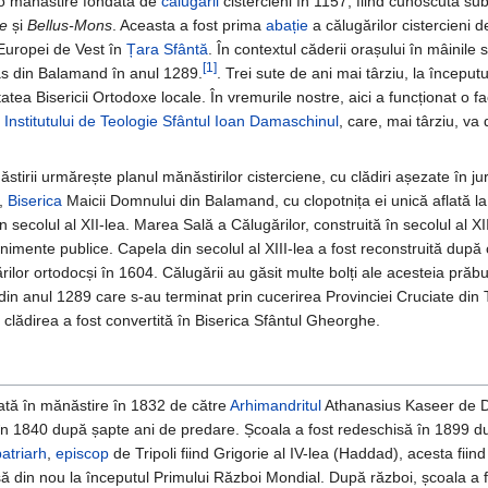
al o mănăstire fondată de
călugării
cistercieni în 1157, fiind cunoscută su
re
și
Bellus-Mons
. Aceasta a fost prima
abație
a călugărilor cistercieni 
r Europei de Vest în
Țara Sfântă
. În contextul căderii orașului în mâinile s
[1]
as din Balamand în anul 1289.
. Trei sute de ani mai târziu, la începutu
atea Bisericii Ortodoxe locale. În vremurile nostre, aici a funcționat o fa
a
Institutului de Teologie Sfântul Ioan Damaschinul
, care, mai târziu, va
tirii urmărește planul mănăstirilor cisterciene, cu clădiri așezate în jur
e,
Biserica
Maicii Domnului din Balamand, cu clopotnița ei unică aflată la
n secolul al XII-lea. Marea Sală a Călugărilor, construită în secolul al XII
nimente publice. Capela din secolul al XIII-lea a fost reconstruită după
rilor ortodocși în 1604. Călugării au găsit multe bolți ale acesteia prăb
or din anul 1289 care s-au terminat prin cucerirea Provinciei Cruciate din 
a clădirea a fost convertită în Biserica Sfântul Gheorghe.
nțată în mănăstire în 1832 de către
Arhimandritul
Athanasius Kaseer de 
 în 1840 după șapte ani de predare. Școala a fost redeschisă în 1899 d
patriarh
,
episcop
de Tripoli fiind Grigorie al IV-lea (Haddad), acesta fiind
isă din nou la începutul Primului Război Mondial. După război, școala a 