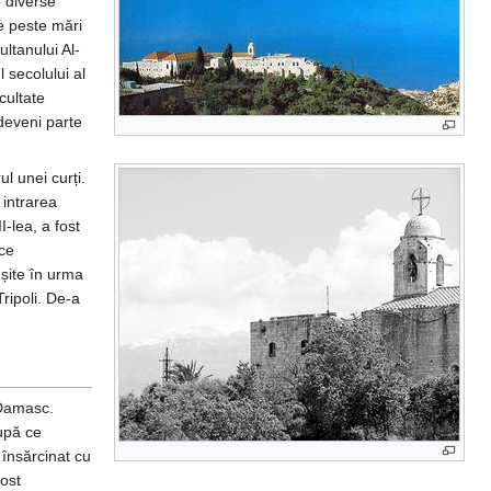
b diverse
de peste mări
ultanului Al-
l secolului al
cultate
 deveni parte
ul unei curți.
 intrarea
I-lea, a fost
 ce
ușite în urma
Tripoli. De-a
Damasc.
upă ce
 însărcinat cu
fost