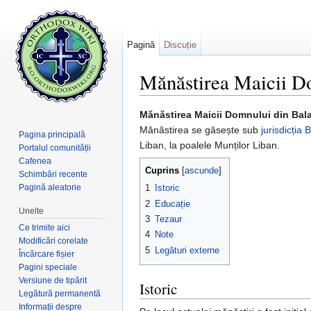
Pagină
Discuție
Mănăstirea Maicii Do
Salt la:
navigare
,
căutare
Mănăstirea Maicii Domnului din Ba
Mănăstirea se găsește sub
jurisdicția
B
Pagina principală
Liban, la poalele Munților Liban.
Portalul comunității
Cafenea
Cuprins
[
ascunde
]
Schimbări recente
Pagină aleatorie
1
Istoric
2
Educație
Unelte
3
Tezaur
Ce trimite aici
4
Note
Modificări corelate
5
Legături externe
Încărcare fișier
Pagini speciale
Versiune de tipărit
Istoric
Legătură permanentă
Informații despre