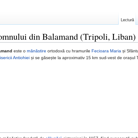
Lectură
mnului din Balamand (Tripoli, Liban)
lamand
este o
mănăstire
ortodoxă cu hramurile
Fecioara Maria
și Sfânt
isericii Antiohiei
și se găsește la aproximativ 15 km sud-vest de orașul Tr