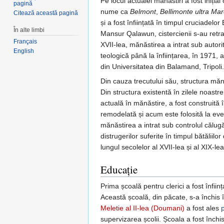
Pe locul actualei mănăstiri a fost iniți
pagină
nume ca
Belmont
,
Bellimonte ultra Ma
Citează această pagină
și a fost înființată în timpul cruciadelo
În alte limbi
Mansur Qalawun, cistercienii s-au retr
Français
XVII-lea, mănăstirea a intrat sub autorit
English
teologică până la înființarea, în 1971, 
din Universitatea din Balamand, Tripoli.
Din cauza trecutului său, structura mănăs
Din structura existentă în zilele noastr
actuală în mănăstire, a fost construită î
remodelată și acum este folosită la eve
mănăstirea a intrat sub controlul călugă
distrugerilor suferite în timpul bătăliil
lungul secolelor al XVII-lea și al XIX-le
Educație
Prima școală pentru clerici a fost înfii
Această școală, din păcate, s-a închis
Meletie al II-lea (Doumani)
a fost ales
supervizarea școlii. Școala a fost înch