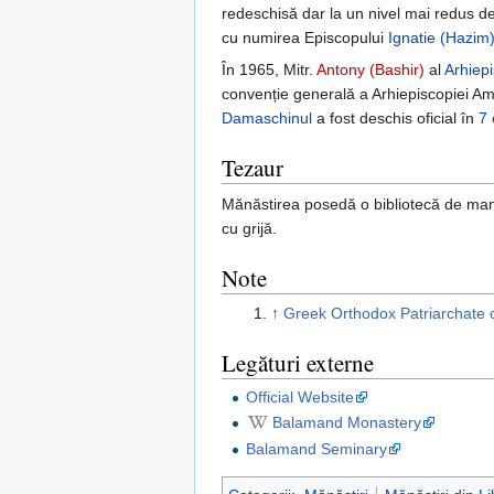
redeschisă dar la un nivel mai redus de 
cu numirea Episcopului
Ignatie (Hazim
În 1965, Mitr.
Antony (Bashir)
al
Arhiepi
convenție generală a Arhiepiscopiei Amer
Damaschinul
a fost deschis oficial în
7 
Tezaur
Mănăstirea posedă o bibliotecă de man
cu grijă.
Note
↑
Greek Orthodox Patriarchate o
Legături externe
Official Website
Balamand Monastery
Balamand Seminary