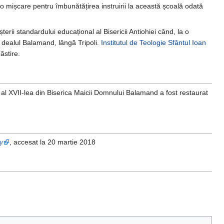
t o mișcare pentru îmbunătățirea instruirii la această școală odată
erii standardului educațional al Bisericii Antiohiei când, la o
e dealul Balamand, lângă Tripoli.
Institutul de Teologie Sfântul Ioan
ăstire.
 al XVII-lea din Biserica Maicii Domnului Balamand a fost restaurat
y
, accesat la 20 martie 2018