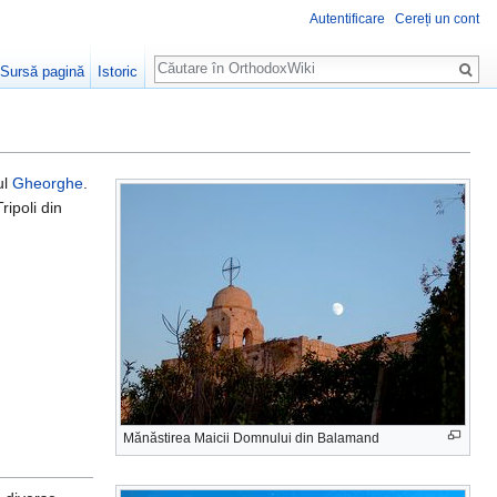
Autentificare
Cereți un cont
Căutare
Sursă pagină
Istoric
ul
Gheorghe
.
ipoli din
Mănăstirea Maicii Domnului din Balamand