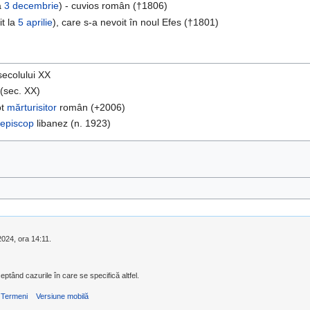
a
3 decembrie
) - cuvios român (†1806)
t la
5 aprilie
), care s-a nevoit în noul Efes (†1801)
secolului XX
(sec. XX)
ot
mărturisitor
român (+2006)
-
episcop
libanez (n. 1923)
 2024, ora 14:11.
eptând cazurile în care se specifică altfel.
Termeni
Versiune mobilă