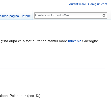
Autentificare
Cereți un cont
Căutare
Sursă pagină
Istoric
reștină după ce a fost purtat de sfântul mare
mucenic
Gheorghe
leon, Peloponez (sec. IX)