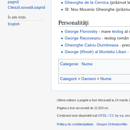
pagină
Gheorghe de la Cernica
(prăznuit l
Citează această pagină
Sf. Nou Mucenic Gheorghe (prăznui
În alte limbi
Personalități
English
George Florovsky
- mare
teolog
al 
George Racoveanu
- teolog român 
Gheorghe Calciu-Dumitreasa
- pre
George (Khodr) al Muntelui Liban
Categorie
:
Nume
Categorii
>
Oameni
>
Nume
Ultima editare a paginii a fost efectuată la 14 martie
Pagina a fost accesată de 11.810 ori.
Conținutul este disponibil sub
GFDL / CC by-sa
, exc
Politica de confidențialitate
Despre OrthodoxWiki