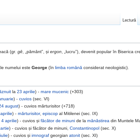
Lectură
eacă (gr.
gê
, „pământ”, și
ergon
, „lucru”), devenit popular în Biserica c
ale numelui este
George
(în
limba română
considerat neologistic).
ăznuit
la
23 aprilie
) -
mare mucenic
(+303)
anuarie
) -
cuvios
(sec. VI)
24 august
) - cuvios mărturisitor (+718)
 aprilie
) -
mărturisitor
,
episcop
al Mitilenei (sec. IX)
a
4 aprilie
) - cuvios și
făcător de minuni
de la
mănăstirea
din Muntele Ma
artie
) - cuvios și făcător de minuni,
Constantinopol
(sec. X)
iulie
) - cuvios și
imnograf
georgian
atonit
(sec. XI)