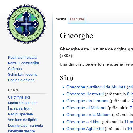
Pagină
Discuție
Gheorghe
Salt la:
navigare
,
căutare
Gheorghe
este un nume de origine gr
(+303).
Pagina principală
Portalul comunității
Una din principalele forme alternative 
Cafenea
Schimbări recente
Sfinți
Pagină aleatorie
Gheorghe purtătorul de biruință
(
pr
Unelte
Gheorghe Hozevitul
(prăznuit la
8 i
Ce trimite aici
Gheorghe din Lemnos
(prăznuit la
Modificări corelate
Gheorghe al Mitilenei
(prăznuit la
7
Încărcare fișier
Pagini speciale
Gheorghe de la Maleon
(prăznuit l
Versiune de tipărit
Gheorghe cel Nou
(prăznuit la
11 m
Legătură permanentă
Gheorghe Aghioritul
(prăznuit la
10 
Informații despre