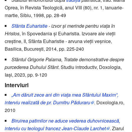
Oprea, în Revista Teologică, anul VIII (80), nr. 1, ianuarie-
martie, Sibiu, 1998, pp. 28-49
Sfânta Euharistie
- izvor și merinde pentru viața în
Hristos
, în Spovedania și Euharistia. Izvoare ale vieții
creștine, II, Sfânta Euharistie - arvuna vieții veșnice,
Basilica, București, 2014, pp. 225-240
Sfântul Grigorie Palama, Tratate demonstrative despre
purcederea Duhului Sfânt
. Studiu introductiv, Doxologia,
Iași, 2023, pp. 9-120
Interviuri
„Am dăruit zece ani din viața mea Sfântului Maxim”,
interviu realizată de pr. Dumitru Păduraru
. Doxologia.ro,
2010
Biruirea patimilor ne aduce vederea duhovnicească,
interviu cu teologul francez Jean-Claude Larchet
. Ziarul