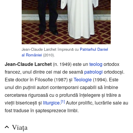
Jean-Claude Larchet împreună cu
Patriarhul Daniel
al României
(2010).
Jean-Claude Larchet
(n. 1949) este un
teolog
ortodox
francez, unul dintre cei mai de seamă
patrologi
ortodocși.
Este doctor în Filosofie (1987) și
Teologie
(1994). Este
unul din puținii autori contemporani capabili să îmbine
cercetarea riguroasă cu o profundă înțelegere și trăire a
[1]
vieții bisericești și
liturgice
.
Autor prolific, lucrările sale au
fost traduse în șaptesprezece limbi.
Viața