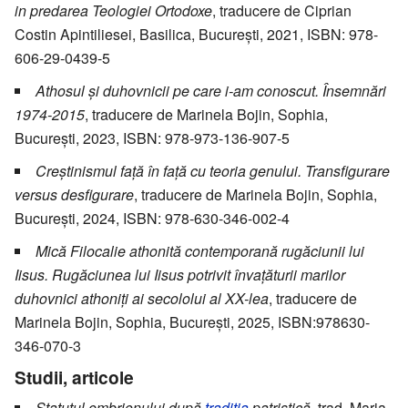
in predarea Teologiei Ortodoxe
, traducere de Ciprian
Costin Apintiliesei, Basilica, București, 2021, ISBN: 978-
606-29-0439-5
Athosul şi duhovnicii pe care i-am conoscut. Însemnări
1974-2015
, traducere de Marinela Bojin, Sophia,
București, 2023, ISBN: 978-973-136-907-5
Creștinismul față în față cu teoria genului. Transfigurare
versus desfigurare
, traducere de Marinela Bojin, Sophia,
București, 2024, ISBN: 978-630-346-002-4
Mică Filocalie athonită contemporană rugăciunii lui
Iisus. Rugăciunea lui Iisus potrivit învațăturii marilor
duhovnici athoniți ai secololui al XX-lea
, traducere de
Marinela Bojin, Sophia, București, 2025, ISBN:978630-
346-070-3
Studii, articole
Statutul embrionului după
tradiția
patristică
, trad. Maria