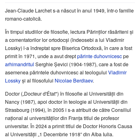
Jean-Claude Larchet s-a născut în anul 1949, într-o familie
romano-catolică.
În timpul studiilor de filosofie, lectura Părinților răsăriteni și
a comentatorilor lor ortodocși (îndeosebi a lui Vladimir
Lossky) l-a îndreptat spre Biserica Ortodoxă, în care a fost
primit în 1971, unde a avut drept
părinte duhovnicesc
pe
arhimandritul
Serghie Şevici (1904-1987), care a fost de
asemenea părintele duhovnicesc al teologului
Vladimir
Lossky
și al filosofului
Nicolae Berdiaev
.
Doctor („Docteur d'État") în filosofie al Universității din
Nancy (1987), apoi doctor în teologie al Universității din
Strasbourg (1994), în 2005 i s-a atribuit de către Consiliul
național al universităților din Franța titlul de profesor
universitar. În 2024 a primit titlul de Doctor Honoris Causa
al Universității „1 Decembrie 1918” din Alba Iulia.