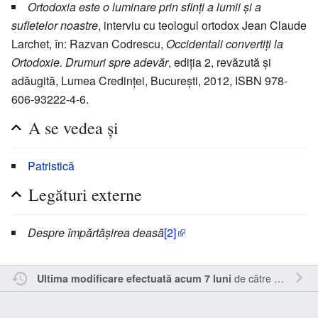
Ortodoxia este o luminare prin sfinți a lumii și a
sufletelor noastre
, interviu cu teologul ortodox Jean Claude
Larchet, în: Razvan Codrescu,
Occidentali convertiți la
Ortodoxie. Drumuri spre adevăr
, ediția 2, revăzută și
adăugită, Lumea Credinței, București, 2012, ISBN 978-
606-93222-4-6.
A se vedea și
Patristică
Legături externe
Despre împărtășirea deasă
[2]
de către
Paisius
.
Ultima modificare efectuată acum 7 luni