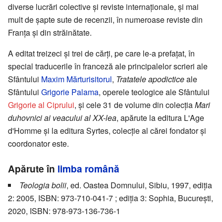
diverse lucrări colective și reviste internaționale, și mai
mult de șapte sute de recenzii, în numeroase reviste din
Franța și din străinătate.
A editat treizeci și trei de cărți, pe care le-a prefațat, în
special traducerile în franceză ale principalelor scrieri ale
Sfântului
Maxim Mărturisitorul
,
Tratatele apodictice
ale
Sfântului
Grigorie Palama
, operele teologice ale Sfântului
Grigorie al Ciprului
, și cele 31 de volume din colecția
Mari
duhovnici ai veacului al XX-lea
, apărute la editura L'Age
d'Homme și la editura Syrtes, colecție al cărei fondator și
coordonator este.
Apărute în
limba română
Teologia bolii
, ed. Oastea Domnului, Sibiu, 1997, ediția
2: 2005, ISBN: 973-710-041-7 ; ediția 3: Sophia, București,
2020, ISBN: 978-973-136-736-1