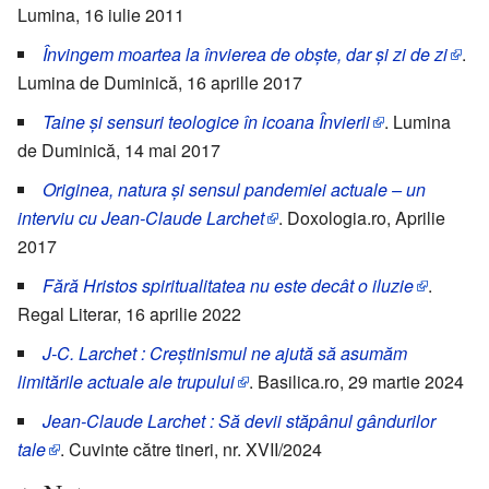
Lumina, 16 iulie 2011
Învingem moartea la învierea de obște, dar și zi de zi
.
Lumina de Duminică, 16 aprille 2017
Taine și sensuri teologice în icoana Învierii
. Lumina
de Duminică, 14 mai 2017
Originea, natura și sensul pandemiei actuale – un
interviu cu Jean-Claude Larchet
. Doxologia.ro, Aprilie
2017
Fără Hristos spiritualitatea nu este decât o iluzie
.
Regal Literar, 16 aprilie 2022
J-C. Larchet : Creștinismul ne ajută să asumăm
limitările actuale ale trupului
. Basilica.ro, 29 martie 2024
Jean-Claude Larchet : Să devii stăpânul gândurilor
tale
. Cuvinte către tineri, nr. XVII/2024