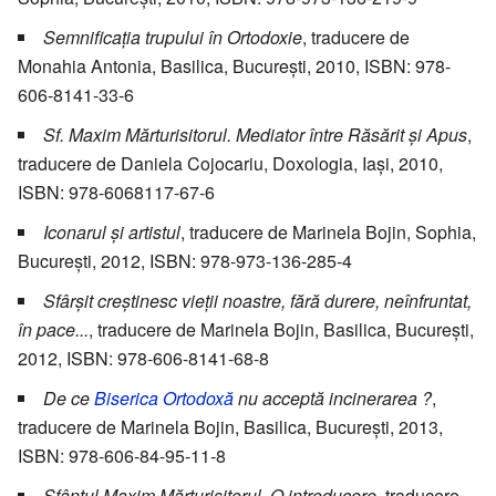
Semnificația trupului în Ortodoxie
, traducere de
Monahia Antonia, Basilica, București, 2010, ISBN: 978-
606-8141-33-6
Sf. Maxim Mărturisitorul. Mediator între Răsărit și Apus
,
traducere de Daniela Cojocariu, Doxologia, Iași, 2010,
ISBN: 978-6068117-67-6
Iconarul și artistul
, traducere de Marinela Bojin, Sophia,
București, 2012, ISBN: 978-973-136-285-4
Sfârșit creștinesc vieții noastre, fără durere, neînfruntat,
în pace...
, traducere de Marinela Bojin, Basilica, București,
2012, ISBN: 978-606-8141-68-8
De ce
Biserica Ortodoxă
nu acceptă incinerarea ?
,
traducere de Marinela Bojin, Basilica, București, 2013,
ISBN: 978-606-84-95-11-8
Sfântul Maxim Mărturisitorul. O introducere
, traducere