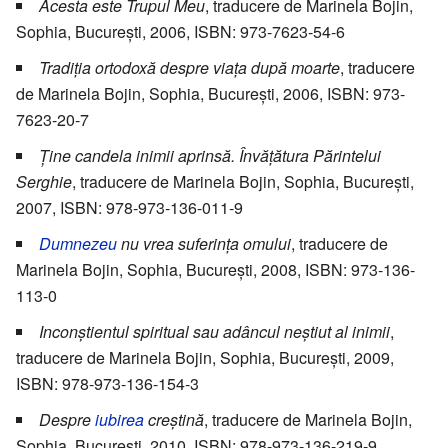
Acesta este Trupul Meu
, traducere de Marinela Bojin,
Sophia, București, 2006, ISBN: 973-7623-54-6
Tradiția ortodoxă despre viața după moarte
, traducere
de Marinela Bojin, Sophia, București, 2006, ISBN: 973-
7623-20-7
Ţine candela inimii aprinsă. Învățătura Părintelui
Serghie
, traducere de Marinela Bojin, Sophia, București,
2007, ISBN: 978-973-136-011-9
Dumnezeu
nu vrea suferința omului
, traducere de
Marinela Bojin, Sophia, București, 2008, ISBN: 973-136-
113-0
Inconștientul spiritual sau adâncul neștiut al inimii
,
traducere de Marinela Bojin, Sophia, București, 2009,
ISBN: 978-973-136-154-3
Despre
iubirea
creștină
, traducere de Marinela Bojin,
Sophia, București, 2010, ISBN: 978-973-136-219-9