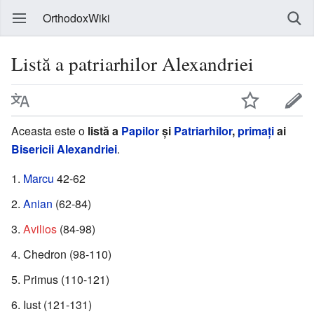
OrthodoxWiki
Listă a patriarhilor Alexandriei
Aceasta este o
listă a
Papilor
și
Patriarhilor
,
primați
ai
Bisericii Alexandriei
.
Marcu
42-62
Anian
(62-84)
Avilios
(84-98)
Chedron (98-110)
Primus (110-121)
Iust (121-131)