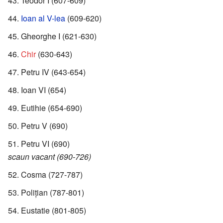
Teodor I (607-609)
Ioan al V-lea
(609-620)
Gheorghe I (621-630)
Chir
(630-643)
Petru IV (643-654)
Ioan VI (654)
Eutihie (654-690)
Petru V (690)
Petru VI (690)
scaun vacant (690-726)
Cosma (727-787)
Polițian (787-801)
Eustatie (801-805)