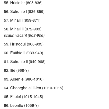
Hristofor (805-836)
Sofronie I (836-859)
Mihail I (859-871)
Mihail II (872-903)
scaun vacant (903-906)
Hristodul (906-933)
Eutihie II (933-940)
Sofronie II (940-968)
Ilie (968-?)
Arsenie (980-1010)
Gheorghe al II-lea (1010-1015)
Filotei (1015-1045)
Leontie (1059-?)