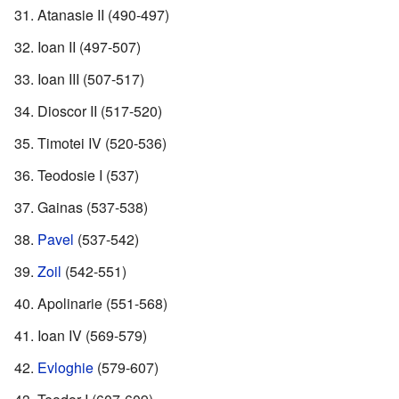
Atanasie II (490-497)
Ioan II (497-507)
Ioan III (507-517)
Dioscor II (517-520)
Timotei IV (520-536)
Teodosie I (537)
Gainas (537-538)
Pavel
(537-542)
Zoil
(542-551)
Apolinarie (551-568)
Ioan IV (569-579)
Evloghie
(579-607)