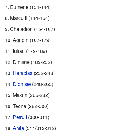
Eumene (131-144)
Marcu II (144-154)
Cheladion (154-167)
Agripin (167-179)
Iulian (179-189)
Dimitrie (189-232)
Heraclas
(232-248)
Dionisie
(248-265)
Maxim (265-282)
Teona (282-300)
Petru I
(300-311)
Ahila
(311/312-312)