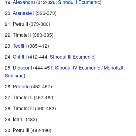
Alexandru
(312-326;
Sinodul I Ecumenic
)
Atanasie I
(326-373)
Petru II (373-380)
Timotei I (380-385)
Teofil I
(385-412)
Chiril I
(412-444;
Sinodul III Ecumenic
)
Dioscor I
(444-451;
Sinodul IV Ecumenic
/
Monofizit
Schismă
)
Proterie
(452-457)
Timotei II (457-460)
Timotei III (460-482)
Ioan I (482)
Petru III (482-490)