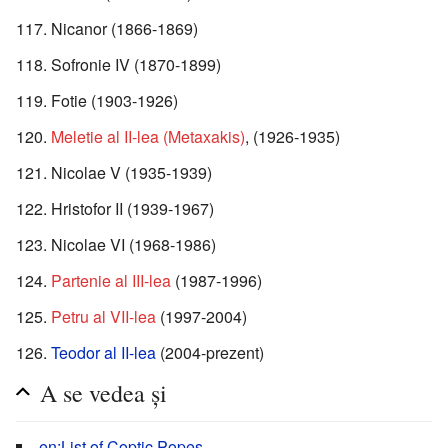
Nicanor (1866-1869)
Sofronie IV (1870-1899)
Fotie (1903-1926)
Meletie al II-lea (Metaxakis)
, (1926-1935)
Nicolae V (1935-1939)
Hristofor II (1939-1967)
Nicolae VI (1968-1986)
Partenie al III-lea
(1987-1996)
Petru al VII-lea
(1997-2004)
Teodor al II-lea
(2004-prezent)
A se vedea și
en:List of Coptic Popes