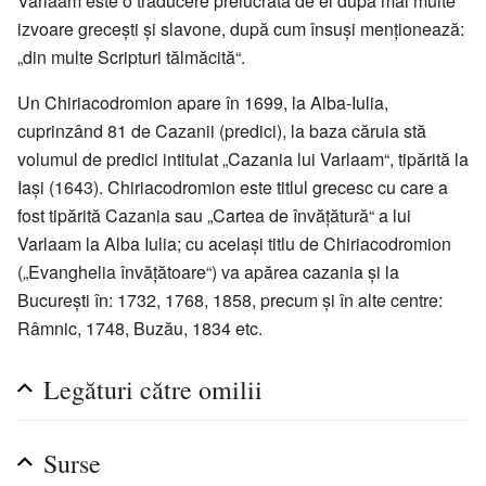
Varlaam este o traducere prelucrată de el după mai multe
izvoare grecești și slavone, după cum însuși menționează:
„din multe Scripturi tălmăcită“.
Un Chiriacodromion apare în 1699, la Alba-Iulia,
cuprinzând 81 de Cazanii (predici), la baza căruia stă
volumul de predici intitulat „Cazania lui Varlaam“, tipărită la
Iași (1643). Chiriacodromion este titlul grecesc cu care a
fost tipărită Cazania sau „Cartea de învățătură“ a lui
Varlaam la Alba Iulia; cu același titlu de Chiriacodromion
(„Evanghelia învățătoare“) va apărea cazania și la
Bucureşti în: 1732, 1768, 1858, precum și în alte centre:
Râmnic, 1748, Buzău, 1834 etc.
Legături către omilii
Surse