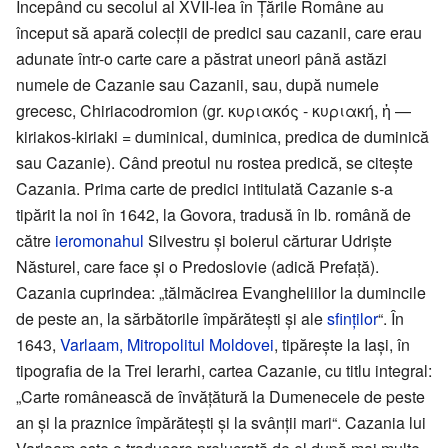
Începând cu secolul al XVII-lea în Țările Române au
început să apară colecții de predici sau cazanii, care erau
adunate într-o carte care a păstrat uneori până astăzi
numele de Cazanie sau Cazanii, sau, după numele
grecesc, Chiriacodromion (gr. κυριακός - κυριακή, ἡ —
kiriakos-kiriaki = duminical, duminica, predica de duminică
sau Cazanie). Când preotul nu rostea predică, se citeşte
Cazania. Prima carte de predici intitulată Cazanie s-a
tipărit la noi în 1642, la Govora, tradusă în lb. română de
către
ieromonahul
Silvestru și boierul cărturar Udriște
Năsturel, care face și o Predoslovie (adică Prefață).
Cazania cuprindea: „tălmăcirea Evangheliilor la dumincile
de peste an, la sărbătorile împărătești și ale
sfinților
“. În
1643,
Varlaam, Mitropolitul Moldovei
, tipărește la Iași, în
tipografia de la Trei Ierarhi, cartea Cazanie, cu titlu integral:
„Carte românească de învățătură la Dumenecele de peste
an și la praznice împărătești și la svânții mari“. Cazania lui