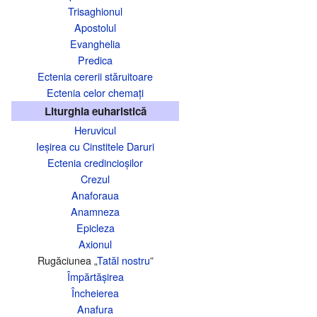
Trisaghionul
Apostolul
Evanghelia
Predica
Ectenia cererii stăruitoare
Ectenia celor chemați
Liturghia euharistică
Heruvicul
Ieșirea cu Cinstitele Daruri
Ectenia credincioșilor
Crezul
Anaforaua
Anamneza
Epicleza
Axionul
Rugăciunea „
Tatăl nostru
”
Împărtășirea
Încheierea
Anafura