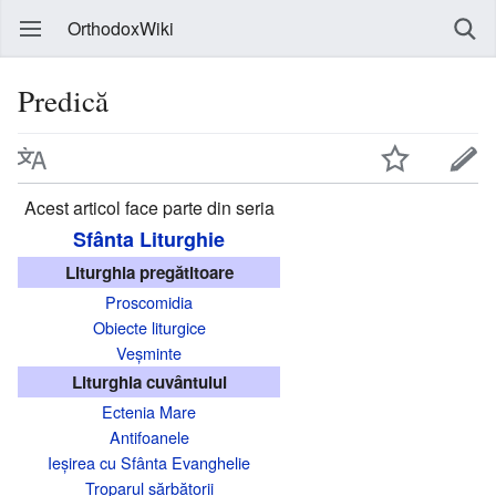
OrthodoxWiki
Predică
Acest articol face parte din seria
Sfânta Liturghie
Liturghia pregătitoare
Proscomidia
Obiecte liturgice
Veșminte
Liturghia cuvântului
Ectenia Mare
Antifoanele
Ieșirea cu Sfânta Evanghelie
Troparul sărbătorii