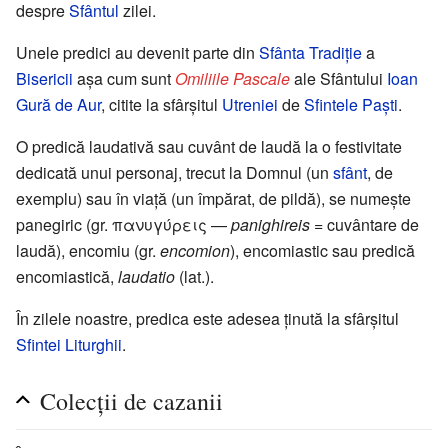
despre
Sfântul
zilei.
Unele predici au devenit parte din
Sfânta Tradiție
a
Bisericii
așa cum sunt
Omiliile Pascale
ale Sfântului
Ioan
Gură de Aur
, citite la sfârșitul
Utreniei
de
Sfintele Paști
.
O predică laudativă sau cuvânt de laudă la o festivitate
dedicată unui personaj, trecut la Domnul (un
sfânt
, de
exemplu) sau în viață (un împărat, de pildă), se numește
panegiric (gr. πανυγύρεις —
panighireis
= cuvântare de
laudă), encomiu (gr.
encomion
), encomiastic sau predică
encomiastică,
laudatio
(lat.).
În zilele noastre, predica este adesea ținută la sfârșitul
Sfintei Liturghii
.
Colecții de cazanii