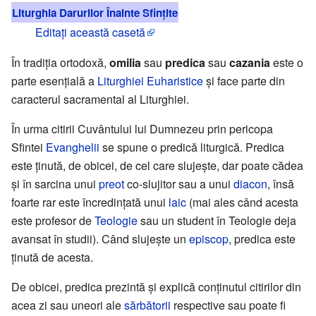
Liturghia Darurilor Înainte Sfințite
Editați această casetă
În tradiția ortodoxă,
omilia
sau
predica
sau
cazania
este o
parte esențială a
Liturghiei Euharistice
și face parte din
caracterul sacramental al Liturghiei.
În urma citirii Cuvântului lui Dumnezeu prin pericopa
Sfintei
Evanghelii
se spune o predică liturgică. Predica
este ținută, de obicei, de cel care slujește, dar poate cădea
și în sarcina unui
preot
co-slujitor sau a unui
diacon
, însă
foarte rar este încredințată unui
laic
(mai ales când acesta
este profesor de
Teologie
sau un student în Teologie deja
avansat în studii). Când slujește un
episcop
, predica este
ținută de acesta.
De obicei, predica prezintă și explică conținutul citirilor din
acea zi sau uneori ale
sărbătorii
respective sau poate fi