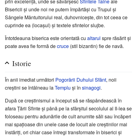
prin excelență, unde se săvârșesc
Sfintele Taine
ale
Bisericii și unde noi ne putem împărtăși cu Trupul și
Sângele Mântuitorului real, duhovnicește, din tot ceea ce
cuprinde ea (locașul) și textele sfintelor slujbe.
Întotdeauna biserica este orientată cu
altarul
spre răsărit și
poate avea fie formă de
cruce
(stil bizantin) fie de navă.
Istorie
În anii imediat următori
Pogorârii Duhului Sfânt
, noii
creștini se întâlneau la
Templu
și în
sinagogi
.
După ce creștinismul a început să se răspândească în
afara Țării Sfinte și până pe la sfârșitul secolului al II-lea se
foloseau pentru adunările de cult anumite săli sau încăperi
mai spațioase din unele case de locuit ale creștinilor mai
înstăriți, ori chiar case întregi transformate în biserici și