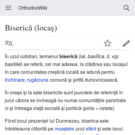
OrthodoxWiki
Biserică (locaș)
În uzul cotidian, termenul
biserică
(lat.
basĭlĭca
, d. vgr.
basiliké
) se referă, cel mai adesea, la clădirea sau locașul
în care comunitatea creștină locală se adună pentru
închinare
,
rugăciune
comună și jertfă duhovnicească.
În orașe și la sate bisericile sunt punctele de referință în
jurul cărora se încheagă nu numai comunitățile parohiale
ci și întreaga viață socială și politică (polis = cetate).
Fiind locul prezenței lui Dumnezeu, biserica este
întotdeauna ctitorită pe
moaștele
unui
sfânt
și este locul,