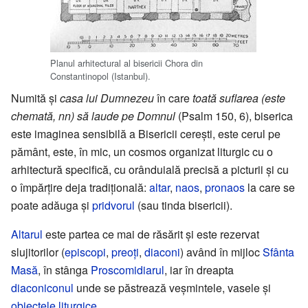
Planul arhitectural al bisericii Chora din
Constantinopol (Istanbul).
Numită și
casa lui Dumnezeu
în care
toată suflarea (este
chemată, nn) să laude pe Domnul
(Psalm 150, 6), biserica
este imaginea sensibilă a Bisericii cerești, este cerul pe
pământ, este, în mic, un cosmos organizat liturgic cu o
arhitectură specifică, cu orânduială precisă a picturii și cu
o împărțire deja tradițională:
altar
,
naos
,
pronaos
la care se
poate adăuga și
pridvorul
(sau tinda bisericii).
Altarul
este partea ce mai de răsărit și este rezervat
slujitorilor (
episcopi
,
preoți
,
diaconi
) având în mijloc
Sfânta
Masă
, în stânga
Proscomidiarul
, iar în dreapta
diaconiconul
unde se păstrează veșmintele, vasele și
obiectele liturgice
.