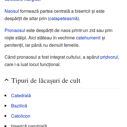
Naosul
formează partea centrală a bisericii și este
despărțit de altar prin (
catapeteasmă
).
Pronaosul
este despărțit de naos printr-un zid sau prin
niște stâlpi. Aici stăteau în vechime
catehumenii
și
penitenții, iar până nu demult femeile.
Când pronaosul a fost integrat cultului, a apărut
pridvorul
,
care i-a luat locul funcțional.
Tipuri de lăcașuri de cult
Catedrală
Bazilică
Catolicon
biserică parohială