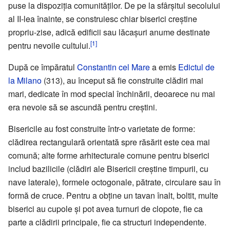
puse la dispoziția comunităților. De pe la sfârșitul secolului
al II-lea înainte, se construiesc chiar biserici creștine
propriu-zise, adică edificii sau lăcașuri anume destinate
[1]
pentru nevoile cultului.
După ce împăratul
Constantin cel Mare
a emis
Edictul de
la Milano
(313), au început să fie construite clădiri mai
mari, dedicate în mod special închinării, deoarece nu mai
era nevoie să se ascundă pentru creștini.
Bisericile au fost construite într-o varietate de forme:
clădirea rectangulară orientată spre răsărit este cea mai
comună; alte forme arhitecturale comune pentru biserici
includ bazilicile (clădiri ale Bisericii creștine timpurii, cu
nave laterale), formele octogonale, pătrate, circulare sau în
formă de cruce. Pentru a obține un tavan înalt, boltit, multe
biserici au cupole și pot avea turnuri de clopote, fie ca
parte a clădirii principale, fie ca structuri independente.