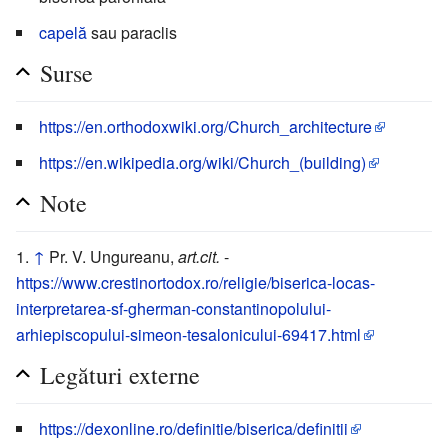
capelă
sau paraclis
Surse
https://en.orthodoxwiki.org/Church_architecture
https://en.wikipedia.org/wiki/Church_(building)
Note
↑
Pr. V. Ungureanu,
art.cit.
-
https://www.crestinortodox.ro/religie/biserica-locas-
interpretarea-sf-gherman-constantinopolului-
arhiepiscopului-simeon-tesalonicului-69417.html
Legături externe
https://dexonline.ro/definitie/biserica/definitii