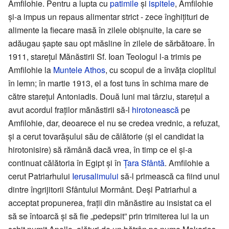
Amfilohie. Pentru a lupta cu
patimile
și
ispitele
, Amfilohie
și-a impus un repaus alimentar strict - zece înghițituri de
alimente la fiecare masă în zilele obișnuite, la care se
adăugau șapte sau opt măsline în zilele de sărbătoare. În
1911, starețul Mănăstirii Sf. Ioan Teologul l-a trimis pe
Amfilohie la
Muntele Athos
, cu scopul de a învăța cioplitul
în lemn; în martie 1913, el a fost tuns în schima mare de
către starețul Antoniadis. Două luni mai târziu, starețul a
avut acordul fraților mănăstirii să-l
hirotonească
pe
Amfilohie, dar, deoarece el nu se credea vrednic, a refuzat,
și a cerut tovarășului său de călătorie (și el candidat la
hirotonisire) să rămână dacă vrea, în timp ce el și-a
continuat călătoria în Egipt și în
Țara Sfântă
. Amfilohie a
cerut Patriarhului
Ierusalimului
să-l primească ca fiind unul
dintre îngrijitorii Sfântului Mormânt. Deși Patriarhul a
acceptat propunerea, frații din mănăstire au insistat ca el
să se întoarcă și să fie „pedepsit” prin trimiterea lui la un