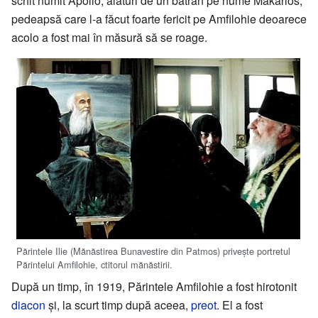
schit numit Apollo, alături de un bătrân pe nume Makarios,
pedeapsă care l-a făcut foarte fericit pe Amfilohie deoarece
acolo a fost mai în măsură să se roage.
Părintele Ilie (Mănăstirea Bunavestire din Patmos) privește portretul
Părintelui Amfilohie, ctitorul mănăstirii.
După un timp, în 1919, Părintele Amfilohie a fost hirotonit
diacon
și, la scurt timp după aceea,
preot
. El a fost