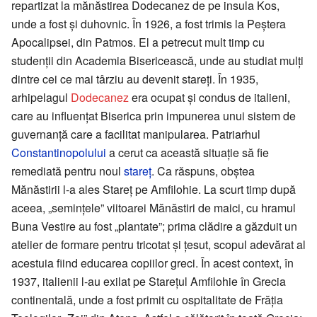
repartizat la mănăstirea Dodecanez de pe insula Kos,
unde a fost și duhovnic. În 1926, a fost trimis la Peștera
Apocalipsei, din Patmos. El a petrecut mult timp cu
studenții din Academia Bisericească, unde au studiat mulți
dintre cei ce mai târziu au devenit stareți. În 1935,
arhipelagul
Dodecanez
era ocupat și condus de italieni,
care au influențat Biserica prin impunerea unui sistem de
guvernanță care a facilitat manipularea. Patriarhul
Constantinopolului
a cerut ca această situație să fie
remediată pentru noul
stareț
. Ca răspuns, obștea
Mănăstirii l-a ales Stareț pe Amfilohie. La scurt timp după
aceea, „semințele” viitoarei Mănăstiri de maici, cu hramul
Buna Vestire au fost „plantate”; prima clădire a găzduit un
atelier de formare pentru tricotat și țesut, scopul adevărat al
acestuia fiind educarea copiilor greci. În acest context, în
1937, italienii l-au exilat pe Starețul Amfilohie în Grecia
continentală, unde a fost primit cu ospitalitate de Frăția