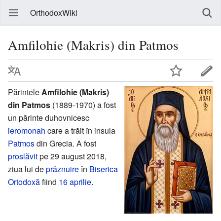
OrthodoxWiki
Amfilohie (Makris) din Patmos
Părintele
Amfilohie (Makris)
din Patmos
(1889-1970) a fost
un părinte duhovnicesc
ieromonah
care a trăit în insula
Patmos
din Grecia. A fost
proslăvit
pe 29 august 2018,
ziua lui de
prăznuire
în
Biserica
Ortodoxă
fiind
16 aprilie
.