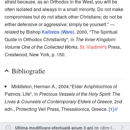
afraid because, as an Orthodox in the West, you will be
often isolated and always in a small minority. Do not make
compromises but do not attack other Christians; do not be
either defensive or aggressive; simply be yourself." —
related by Bishop
Kallistos (Ware)
, 2000, "The Spiritual
Guide in Orthodox Christianity", in
The Inner Kingdom:
Volume One of the Collected Works
,
St. Vladimir's
Press,
Crestwood, New York, p. 150.
Bibliografie
Middleton, Herman A., 2004,"Elder Amphilochios of
Patmos: Life", in
Precious Vessels of the Holy Spirit: The
Lives & Counsels of Contemporary Elders of Greece
, 2nd
edn., Protecting Veil Press, Thessalonica, Greece.
[1]
de către
Inistea
.
Ultima modificare efectuată acum 3 ani