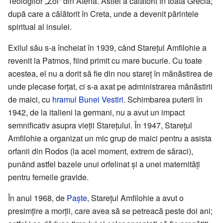
Teologilor „Zoi” din Atena. Astfel a călătorit în toată Grecia;
după care a călătorit în Creta, unde a devenit părintele
spiritual al insulei.
Exilul său s-a încheiat în 1939, când Starețul Amfilohie a
revenit la Patmos, fiind primit cu mare bucurie. Cu toate
acestea, el nu a dorit să fie din nou stareț în mănăstirea de
unde plecase forțat, ci s-a axat pe administrarea mănăstirii
de maici, cu
hramul
Bunei Vestiri
. Schimbarea puterii în
1942, de la italieni la germani, nu a avut un impact
semnificativ asupra vieții Starețului. În 1947, Starețul
Amfilohie a organizat un mic grup de maici pentru a asista
orfanii din Rodos (la acel moment, extrem de săraci),
punând astfel bazele unui orfelinat și a unei maternități
pentru femeile gravide.
În anul 1968, de
Paște
, Starețul Amfilohie a avut o
presimțire a morții, care avea să se petreacă peste doi ani;