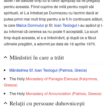
astfel i se dăduse timp lui si celor apropiați să fie pregătiți
pentru aceasta. Fiind cuprins de milă pentru copiii săi
spirituali, el L-a întrebat pe Dumnezeu cu lacrimi dacă ar
putea primi mai mult timp pentru a le fi în continuare alături,
la care
Maica Domnului
și Sf.
Ioan Teologul
i-au apărut și l-
au informat că cererea sa nu poate fi acceptată. La scurt
timp după aceasta, el s-a îmbolnăvit, și după ce a făcut
ultimele pregătiri, a adormit pe data de 16 aprilie 1970.
Mănăstiri în care a trăit
Mănăstirea Sf. Ioan Teologul (Patmos, Grecia)
The Holy
Monastery of Panagia Eleousa (Kalymnos,
Greece)
The Holy
Monastery of Annunciation (Patmos, Greece)
Relații cu persoane duhovnicești