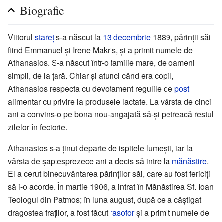
Biografie
Viitorul
stareț
s-a născut la
13 decembrie
1889, părinții săi
fiind Emmanuel și Irene Makris, și a primit numele de
Athanasios. S-a născut într-o familie mare, de oameni
simpli, de la țară. Chiar și atunci când era copil,
Athanasios respecta cu devotament regulile de
post
alimentar cu privire la produsele lactate. La vârsta de cinci
ani a convins-o pe bona nou-angajată să-și petreacă restul
zilelor în feciorie.
Athanasios s-a ținut departe de ispitele lumești, iar la
vârsta de șaptesprezece ani a decis să intre la
mănăstire
.
El a cerut binecuvântarea părinților săi, care au fost fericiți
să i-o acorde. În martie 1906, a intrat în Mănăstirea Sf. Ioan
Teologul din Patmos; în luna august, după ce a câștigat
dragostea fraților, a fost făcut
rasofor
și a primit numele de