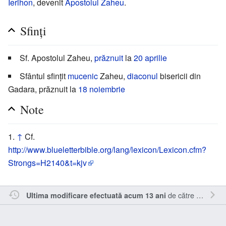
Ierihon
, devenit
Apostolul Zaheu
.
Sfinți
Sf. Apostolul Zaheu,
prăznuit
la
20 aprilie
Sfântul sfințit
mucenic
Zaheu,
diaconul
bisericii din
Gadara, prăznuit la
18 noiembrie
Note
↑
Cf.
http://www.blueletterbible.org/lang/lexicon/Lexicon.cfm?
Strongs=H2140&t=kjv
de către
Vladimir-
Ultima modificare efectuată acum 13 ani