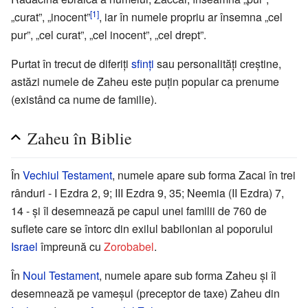
[1]
„curat”, „inocent”
, iar în numele propriu ar însemna „cel
pur”, „cel curat”, „cel inocent”, „cel drept”.
Purtat în trecut de diferiți
sfinți
sau personalități creștine,
astăzi numele de Zaheu este puțin popular ca prenume
(existând ca nume de familie).
Zaheu în Biblie
În
Vechiul Testament
, numele apare sub forma Zacai în trei
rânduri - I Ezdra 2, 9; III Ezdra 9, 35; Neemia (II Ezdra) 7,
14 - și îl desemnează pe capul unei familii de 760 de
suflete care se întorc din exilul babilonian al poporului
Israel
împreună cu
Zorobabel
.
În
Noul Testament
, numele apare sub forma Zaheu și îl
desemnează pe vameșul (preceptor de taxe) Zaheu din