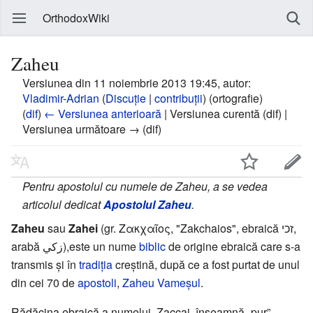
OrthodoxWiki
Zaheu
Versiunea din 11 noiembrie 2013 19:45, autor:
Vladimir-Adrian
(
Discuție
|
contribuții
)
(ortografie)
(
dif
)
← Versiunea anterioară
| Versiunea curentă (dif) |
Versiunea următoare → (dif)
Pentru apostolul cu numele de Zaheu, a se vedea
articolul dedicat
Apostolul Zaheu
.
Zaheu
sau
Zahei
(gr. Ζακχαῖος, "Zakchaios", ebraică זכי,
arabă زکي),este un nume
biblic
de origine ebraică care s-a
transmis și în
tradiția
creștină, după ce a fost purtat de unul
din cei 70 de
apostoli
,
Zaheu Vameșul
.
Rădăcina ebraică a numelui, Zaccai, înseamnă „pur”,