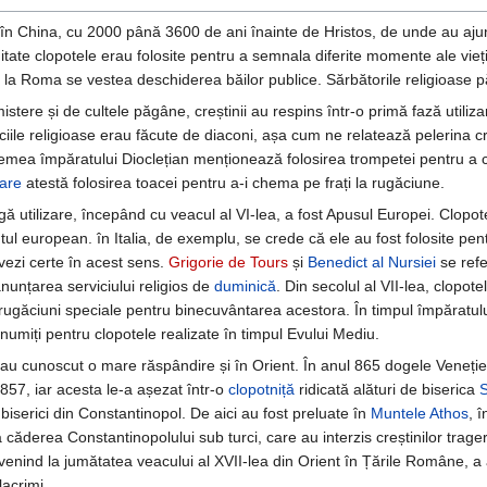
t în China, cu 2000 până 3600 de ani înainte de Hristos, de unde au ajun
chitate clopotele erau folosite pentru a semnala diferite momente ale vieții
 la Roma se vestea deschiderea băilor publice. Sărbătorile religioase p
stere și de cultele păgâne, creștinii au respins într-o primă fază utilizar
iciile religioase erau făcute de diaconi, așa cum ne relatează pelerina c
emea împăratului Dioclețian menționează folosirea trompetei pentru a c
are
atestă folosirea toacei pentru a-i chema pe frați la rugăciune.
 utilizare, începând cu veacul al VI-lea, a fost Apusul Europei. Clopotele
tul european. în Italia, de exemplu, se crede că ele au fost folosite pen
ovezi certe în acest sens.
Grigorie de Tours
și
Benedict al Nursiei
se refe
anunțarea serviciului religios de
duminică
. Din secolul al VII-lea, clopot
 rugăciuni speciale pentru binecuvântarea acestora. În timpul împăratul
numiți pentru clopotele realizate în timpul Evului Mediu.
au cunoscut o mare răspândire și în Orient. În anul 865 dogele Veneției, 
857, iar acesta le-a așezat într-o
clopotniță
ridicată alături de biserica
S
e biserici din Constantinopol. De aici au fost preluate în
Muntele Athos
, 
a căderea Constantinopolului sub turci, care au interzis creștinilor trag
enind la jumătatea veacului al XVII-lea din Orient în Țările Române, a a
acrimi.