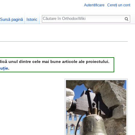
Autentificare
Cereți un cont
Căutare
Sursă pagină
Istoric
dică unul dintre cele mai bune articole ale proiectului.
uție
.