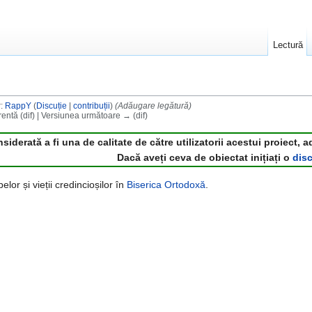
Lectură
r:
RappY
(
Discuție
|
contribuții
)
(Adăugare legătură)
entă (dif) | Versiunea următoare → (dif)
derată a fi una de calitate de către utilizatorii acestui proiect, a
Dacă aveți ceva de obiectat inițiați o
disc
lor și vieții credincioșilor în
Biserica Ortodoxă
.