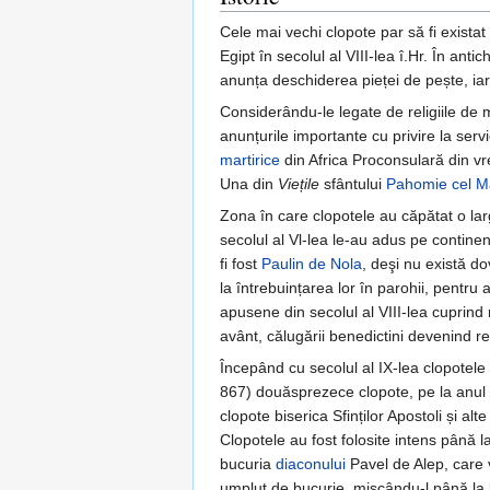
Cele mai vechi clopote par să fi exista
Egipt în secolul al VIII-lea î.Hr. În anti
anunța deschiderea pieței de pește, iar
Considerându-le legate de religiile de mi
anunțurile importante cu privire la serv
martirice
din Africa Proconsulară din vr
Una din
Viețile
sfântului
Pahomie cel M
Zona în care clopotele au căpătat o largă
secolul al Vl-lea le-au adus pe continen
fi fost
Paulin de Nola
, deşi nu există d
la întrebuințarea lor în parohii, pentru 
apusene din secolul al VIII-lea cuprind
avânt, călugării benedictini devenind re
Începând cu secolul al IX-lea clopotele 
867) douăsprezece clopote, pe la anul 
clopote biserica Sfinților Apostoli și alt
Clopotele au fost folosite intens până l
bucuria
diaconului
Pavel de Alep, care v
umplut de bucurie, mișcându-l până la l