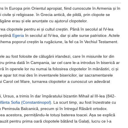
s în Europa prin Orientul apropiat, fiind cunoscute în Armenia și în
 civile și religioase. în Grecia antică, de pildă, prin clopote se
ăgâne erau și ele anunțate cu ajutorul clopotelor.
ea clopotele pentru ei și cultul creștin. Până în secolul al IV-lea
reștină
Egeria
în secolul al IV-lea, dar și alte surse patristice. Actele
hema poporul creștin la rugăciune, la fel ca în Vechiul Testament.
 au fost folosite de călugării irlandezi, care în misiunile lor din
tru prima dată în Campania, iar cel care le-a introdus în biserică ar
ră în operele lor nu numai la folosirea clopotelor în mănăstiri, ci și
ele apar tot mai des în inventarele bisericilor, iar sacramentarele
ui Carol cel Mare, turnarea clopotelor a cunoscut un adevărat
Ursus, a trimis în dar împăratului bizantin Mihail al III-lea (842-
fânta Sofia (Constantinopol)
. La scurt timp, au fost înzestrate cu
în Peninsula Balcanică, precum și în întregul Răsărit ortodox.
erea acestora, permițându-le totuși baterea toacei. Așa se explică
uzit pentru prima oară clopotele bătând la Galați, lucru ce l-a