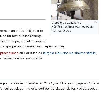
Clopotele bizantine ale
Mănăstirii Sfântul Ioan Teologul,
e nu sunt la biserică, diferite
Patmos, Grecia
ii de utilitate publică (anunță
aielor de apă, atacul în timp de
 de apropierea momentului începerii slujbei.
i
procesiunea
cu Darurilor la
Liturghia Darurilor mai înainte sfințite
,
ujbă momentele mai importante.
bile popoarelor înconjurătoare: Mr.
cloput
. Sl.
klopotŭ
„zgomot”, de la
ensul de „clopot” nu este cert pentru sl., dar cf. bg. klopot „clopot”,