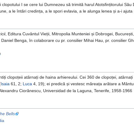
i clopotului I se cere lui Dumnezeu să trimită harul Atotsfințitorului Să
e, a le întări credința, a le spori evlavia, a le alunga lenea și a-i ajut
icii
, Editura Cuvântul Vieții, Mitropolia Munteniei și Dobrogei, Bucureșt
r. Daniel Benga, în colaborare cu pr. consilier Mihai Hau, pr. consilier 
tiți clopoțeii atârnați de haina arhiereului. Cei 360 de clopoței, atârnați
(
Isaia
61, 2;
Luca
4, 19); ei predică și vestesc măreața arătare a Mântui
 Alexandru Ciorănescu, Universidad de la Laguna, Tenerife, 1958-1966
he Bells
dia