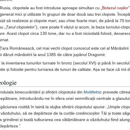
 Rusia, clopotele au fost introduse aproape simultan cu „
Botezul rușilor
”
 general mici și utilizate în grupuri de doar două sau trei clopote. Încep
ușit să realizeze și clopote mari, sau chiar foarte mari, de până la 70 to
au „
Țarul clopotelor
”), care poate fi văzut și acum, la baza turnului-clopo
re
. Acest clopot circa 130 tone, dar nu a fost niciodată folosit, deoarec
ârnat.
 Țara Românească, cel mai vechi clopot cunoscut este cel al Mănăstirii C
st dăruit mănăstirii la anul 1385 de către jupânul Dragomir.
 la inventarea tunurilor turnate în bronz (secolul XVI) și până în secol
pite și folosite pentru turnarea de tunuri de calitate. Așa se face că mii
eologie
nduiala binecuvântării și sfințirii clopotului din
Molitfelnic
prevede citirea
cepătoare, introducându-ne în sfera unei semnificații centrale a glasului 
găciunea rostită în taină la slujba sfințirii clopotului spune: „Umple cl
e văzduhului, să se depărteze de la curțile credincioșilor Tăi și toate săg
 grindinei și toată tulburarea cea vătămătoare a văzduhului fiind alunga
 depărteze.”