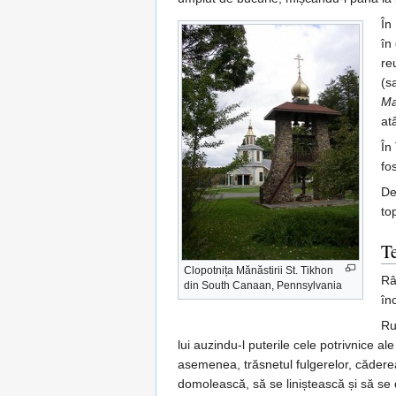
În
în
re
(s
Ma
at
În
fo
De
to
T
Clopotnița Mănăstirii St. Tikhon
Râ
din South Canaan, Pennsylvania
în
Ru
lui auzindu-l puterile cele potrivnice al
asemenea, trăsnetul fulgerelor, căderea
domolească, să se liniștească și să se