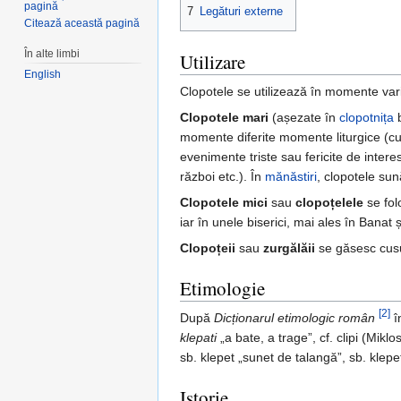
pagină
7
Legături externe
Citează această pagină
În alte limbi
Utilizare
English
Clopotele se utilizează în momente vari
Clopotele mari
(așezate în
clopotnița
b
momente diferite momente liturgice (cu
evenimente triste sau fericite de intere
război etc.). În
mănăstiri
, clopotele sun
Clopotele mici
sau
clopoțelele
se fol
iar în unele biserici, mai ales în Bana
Clopoțeii
sau
zurgălăii
se găsesc cus
Etimologie
[2]
După
Dicționarul etimologic român
î
klepati
„a bate, a trage”, cf. clipi (Mikl
sb. klepet „sunet de talangă”, sb. klepe
Istorie