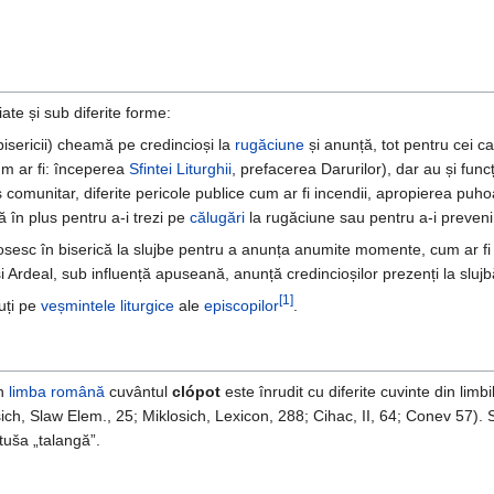
ate și sub diferite forme:
isericii) cheamă pe credincioși la
rugăciune
și anunță, tot pentru cei car
m ar fi: începerea
Sfintei Liturghii
, prefacerea Darurilor), dar au și funcț
s comunitar, diferite pericole publice cum ar fi incendii, apropierea puho
ă în plus pentru a-i trezi pe
călugări
la rugăciune sau pentru a-i preveni
osesc în biserică la slujbe pentru a anunța anumite momente, cum ar f
t și Ardeal, sub influență apuseană, anunță credincioșilor prezenți la sl
[1]
uți pe
veșmintele liturgice
ale
episcopilor
.
n
limba română
cuvântul
clópot
este înrudit cu diferite cuvinte din lim
osich, Slaw Elem., 25; Miklosich, Lexicon, 288; Cihac, II, 64; Conev 57). S
tuša „talangă”.