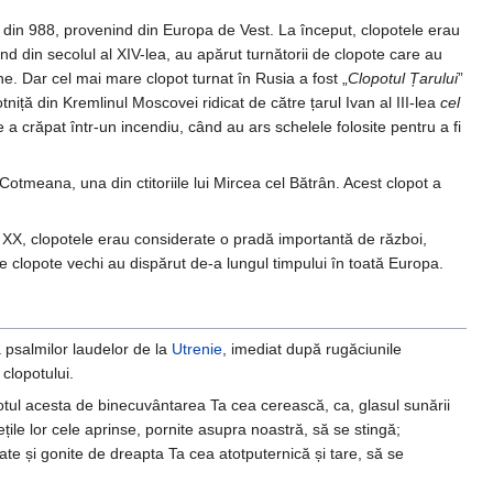
 din 988, provenind din Europa de Vest. La început, clopotele erau
ând din secolul al XIV-lea, au apărut turnătorii de clopote care au
ne. Dar cel mai mare clopot turnat în Rusia a fost „
Clopotul Țarului
”
tniță din Kremlinul Moscovei ridicat de către țarul Ivan al III-lea
cel
e a crăpat într-un incendiu, când au ars schelele folosite pentru a fi
otmeana, una din ctitoriile lui Mircea cel Bătrân. Acest clopot a
ul XX, clopotele erau considerate o pradă importantă de război,
 de clopote vechi au dispărut de-a lungul timpului în toată Europa.
 psalmilor laudelor de la
Utrenie
, imediat după rugăciunile
clopotului.
opotul acesta de binecuvântarea Ta cea cerească, ca, glasul sunării
ețile lor cele aprinse, pornite asupra noastră, să se stingă;
te și gonite de dreapta Ta cea atotputernică și tare, să se