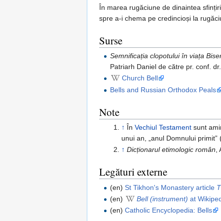
În marea rugăciune de dinaintea sfințiri
spre a-i chema pe credincioși la rugăciun
Surse
Semnificația clopotului în viața Biser
Patriarh Daniel de către pr. conf. d
Church Bell
Bells and Russian Orthodox Peals
Note
↑
În
Vechiul Testament
sunt amin
unui an, „anul Domnului primit” 
↑
Dicționarul etimologic român
,
Legături externe
(en)
St Tikhon's Monastery article
T
(en)
Bell (instrument)
at Wikipe
(en)
Catholic Encyclopedia: Bells