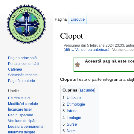
Pagină
Discuție
Clopot
Versiunea din 5 februarie 2024 23:33, auto
(
dif
)
← Versiunea anterioară
| Versiunea cur
Salt la:
navigare
,
căutare
Pagina principală
Această pagină este consi
Portalul comunității
Cafenea
Schimbări recente
Clopotul
este o parte integrantă a slujbe
Pagină aleatorie
Cuprins
[
ascunde
]
Unelte
1
Utilizare
Ce trimite aici
Modificări corelate
2
Etimologie
Încărcare fișier
3
Istorie
Pagini speciale
4
Teologie
Versiune de tipărit
5
Surse
Legătură permanentă
6
Note
Informații despre