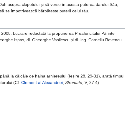
u Duh asupra clopotului și să verse în acesta puterea darului Său,
a să se împotrivească bărbătește puterii celui rău.
i, 2008. Lucrare redactată la propunerea Preafericitului Părinte
Gheorghe Ispas, dl. Gheorghe Vasilescu și dl. ing. Corneliu Revencu.
 până la călcâie de haina arhiereului (Ieșire 28, 29-31), arată timpul
torului (Cf.
Clement al Alexandriei
,
Stromate
, V, 37.4).