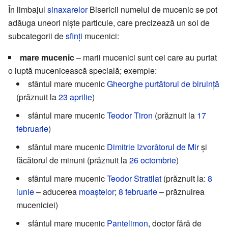
În limbajul
sinaxarelor
Bisericii numelui de mucenic se pot
adăuga uneori niște particule, care precizează un soi de
subcategorii de
sfinți
mucenici:
mare mucenic
– marii mucenici sunt cei care au purtat
o luptă mucenicească specială; exemple:
sfântul mare mucenic
Gheorghe purtătorul de biruință
(prăznuit la
23 aprilie
)
sfântul mare mucenic
Teodor Tiron
(prăznuit la
17
februarie
)
sfântul mare mucenic
Dimitrie Izvorâtorul de Mir
și
făcătorul de minuni (prăznuit la
26 octombrie
)
sfântul mare mucenic
Teodor Stratilat
(prăznuit la:
8
iunie
– aducerea
moaștelor
;
8 februarie
– prăznuirea
muceniciei)
sfântul mare mucenic
Pantelimon
, doctor fără de