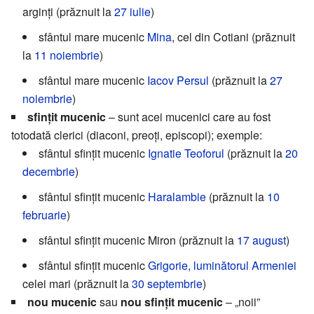
arginți (prăznuit la
27 iulie
)
sfântul mare mucenic
Mina
, cel din Cotiani (prăznuit
la
11 noiembrie
)
sfântul mare mucenic
Iacov Persul
(prăznuit la
27
noiembrie
)
sfințit mucenic
– sunt acei mucenici care au fost
totodată clerici (diaconi, preoți, episcopi); exemple:
sfântul sfințit mucenic
Ignatie Teoforul
(prăznuit la
20
decembrie
)
sfântul sfințit mucenic
Haralambie
(prăznuit la
10
februarie
)
sfântul sfințit mucenic Miron (prăznuit la
17 august
)
sfântul sfințit mucenic
Grigorie, luminătorul Armeniei
celei mari (prăznuit la
30 septembrie
)
nou mucenic
sau
nou sfințit mucenic
– „noii”