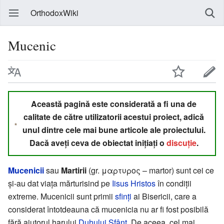
OrthodoxWiki
Mucenic
Această pagină este considerată a fi una de
calitate de către utilizatorii acestui proiect, adică
unul dintre cele mai bune articole ale proiectului.
Dacă aveți ceva de obiectat inițiați o
discuție
.
Mucenicii
sau
Martirii
(gr. μαρτυρος – martor) sunt cei ce
și-au dat viața mărturisind pe
Iisus Hristos
în condiții
extreme. Mucenicii sunt primii
sfinți
ai Bisericii, care a
considerat întotdeauna că mucenicia nu ar fi fost posibilă
fără ajutorul harului
Duhului Sfânt
. De aceea, cel mai