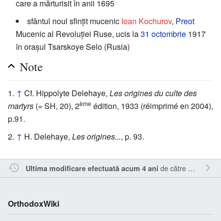
care a mărturisit în anii 1695
sfântul noul sfințit mucenic
Ioan Kochurov
,
Preot
Mucenic al Revoluției Ruse, ucis la
31 octombrie
1917
în orașul Tsarskoye Selo (Rusia)
Note
↑
Cf. Hippolyte Delehaye,
Les origines du culte des
ème
martyrs
(= SH, 20), 2
édition, 1933 (réimprimé en 2004),
p.91.
↑
H. Delehaye,
Les origines...
, p. 93.
de către
Sîmbotin
.
Ultima modificare efectuată acum 4 ani
OrthodoxWiki