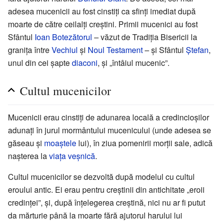
adesea mucenicii au fost cinstiți ca sfinți imediat după
moarte de către ceilalți creștini. Primii mucenici au fost
Sfântul
Ioan Botezătorul
– văzut de Tradiția Bisericii la
granița între
Vechiul
și
Noul Testament
– și Sfântul
Ștefan
,
unul din cei șapte
diaconi
, și „întâiul mucenic”.
Cultul mucenicilor
Mucenicii erau cinstiți de adunarea locală a credincioșilor
adunați în jurul mormântului mucenicului (unde adesea se
găseau și
moaștele
lui), în ziua pomenirii morții sale, adică
nașterea la
viața veșnică
.
Cultul mucenicilor se dezvoltă după modelul cu cultul
eroului antic. Ei erau pentru creștinii din antichitate „eroii
credinței”, și, după înțelegerea creștină, nici nu ar fi putut
da mărturie până la moarte fără ajutorul harului lui