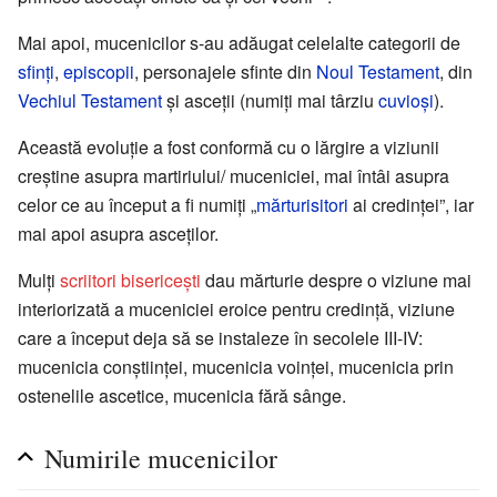
Mai apoi, mucenicilor s-au adăugat celelalte categorii de
sfinți
,
episcopii
, personajele sfinte din
Noul Testament
, din
Vechiul Testament
și asceții (numiți mai târziu
cuvioși
).
Această evoluție a fost conformă cu o lărgire a viziunii
creștine asupra martiriului/ muceniciei, mai întâi asupra
celor ce au început a fi numiți „
mărturisitori
ai credinței”, iar
mai apoi asupra asceților.
Mulți
scriitori bisericești
dau mărturie despre o viziune mai
interiorizată a muceniciei eroice pentru credință, viziune
care a început deja să se instaleze în secolele III-IV:
mucenicia conștiinței, mucenicia voinței, mucenicia prin
ostenelile ascetice, mucenicia fără sânge.
Numirile mucenicilor