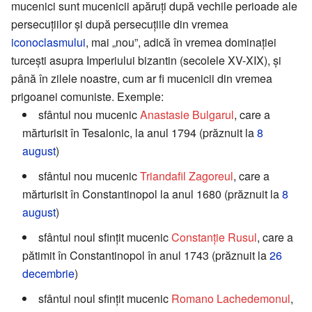
mucenici sunt mucenicii apăruți după vechile perioade ale
persecuțiilor și după persecuțiile din vremea
iconoclasmului
, mai „nou”, adică în vremea dominației
turcești asupra Imperiului bizantin (secolele XV-XIX), și
până în zilele noastre, cum ar fi mucenicii din vremea
prigoanei comuniste. Exemple:
sfântul nou mucenic
Anastasie Bulgarul
, care a
mărturisit în Tesalonic, la anul 1794 (prăznuit la
8
august
)
sfântul nou mucenic
Triandafil Zagoreul
, care a
mărturisit în Constantinopol la anul 1680 (prăznuit la
8
august
)
sfântul noul sfințit mucenic
Constanție Rusul
, care a
pătimit în Constantinopol în anul 1743 (prăznuit la
26
decembrie
)
sfântul noul sfințit mucenic
Romano Lachedemonul
,