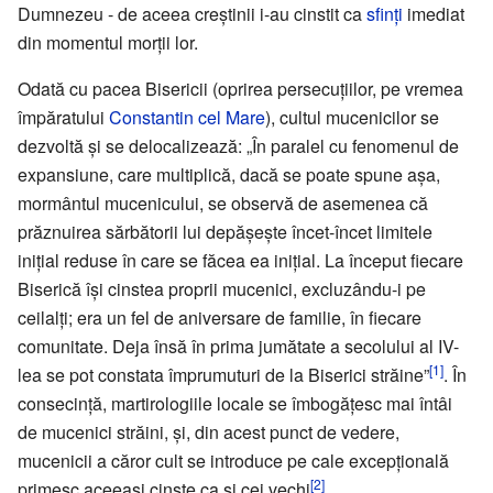
Dumnezeu - de aceea creștinii i-au cinstit ca
sfinți
imediat
din momentul morții lor.
Odată cu pacea Bisericii (oprirea persecuțiilor, pe vremea
împăratului
Constantin cel Mare
), cultul mucenicilor se
dezvoltă și se delocalizează: „În paralel cu fenomenul de
expansiune, care multiplică, dacă se poate spune așa,
mormântul mucenicului, se observă de asemenea că
prăznuirea sărbătorii lui depășește încet-încet limitele
inițial reduse în care se făcea ea inițial. La început fiecare
Biserică își cinstea proprii mucenici, excluzându-i pe
ceilalți; era un fel de aniversare de familie, în fiecare
comunitate. Deja însă în prima jumătate a secolului al IV-
[1]
lea se pot constata împrumuturi de la Biserici străine”
. În
consecință, martirologiile locale se îmbogățesc mai întâi
de mucenici străini, și, din acest punct de vedere,
mucenicii a căror cult se introduce pe cale excepțională
[2]
primesc aceeași cinste ca și cei vechi
.