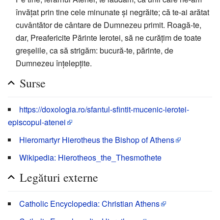
învățat prin tine cele minunate și negrăite; că te-ai arătat
cu­vântător de cântare de Dumnezeu primit. Roagă-te,
dar, Preafericite Părinte Ierotei, să ne curățim de toate
greșelile, ca să strigăm: bucură-te, părinte, de
Dumnezeu înțelepțite.
Surse
https://doxologia.ro/sfantul-sfintit-mucenic-ierotei-
episcopul-atenei
Hieromartyr Hierotheus the Bishop of Athens
Wikipedia: Hierotheos_the_Thesmothete
Legături externe
Catholic Encyclopedia: Christian Athens