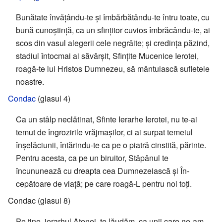
Bunătate învățându-te și îmbărbătându-te întru toate, cu
bună cunoștință, ca un sfințitor cuvios îmbrăcându-te, ai
scos din vasul alegerii cele negrăite; și credința păzind,
stadiul întocmai ai săvârșit, Sfințite Mucenice Ierotei,
roagă-te lui Hristos Dumnezeu, să mântuiască sufletele
noastre.
Condac
(glasul 4)
Ca un stâlp neclătinat, Sfinte Ierarhe Iero­tei, nu te-ai
temut de îngrozirile vrăjmașilor, ci ai surpat teme­iul
înșelăciunii, întărindu-te ca pe o piatră cinstită, părinte.
Pentru acesta, ca pe un birui­tor, Stăpânul te
încununează cu dreapta cea Dumnezeiască și În­
cepătoare de viață; pe care roagă-L pentru noi toți.
Condac (glasul 8)
Pe tine, ierarhul Atenei, te lăudăm, ca unii care ne-am