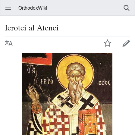
OrthodoxWiki
Ierotei al Atenei