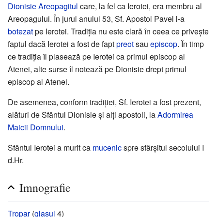
Dionisie Areopagitul
care, la fel ca Ierotei, era membru al
Areopagului. În jurul anului 53, Sf. Apostol Pavel l-a
botezat
pe Ierotei. Tradiția nu este clară în ceea ce privește
faptul dacă Ierotei a fost de fapt
preot
sau
episcop
. În timp
ce tradiția îl plasează pe Ierotei ca primul episcop al
Atenei, alte surse îl notează pe Dionisie drept primul
episcop al Atenei.
De asemenea, conform tradiției, Sf. Ierotei a fost prezent,
alături de Sfântul Dionisie și alți apostoli, la
Adormirea
Maicii Domnului
.
Sfântul Ierotei a murit ca
mucenic
spre sfârșitul secolului I
d.Hr.
Imnografie
Tropar
(
glasul
4)