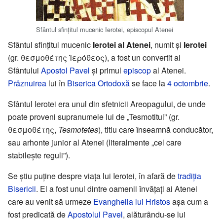
Sfântul sfințitul mucenic Ierotei, episcopul Atenei
Sfântul sfințitul mucenic
Ierotei al Atenei
, numit și
Ierotei
(gr. θεσμοθέτης Ἱερόθεος), a fost un convertit al
Sfântului
Apostol Pavel
și primul
episcop
al Atenei.
Prăznuirea
lui în
Biserica Ortodoxă
se face la
4 octombrie
.
Sfântul Ierotei era unul din sfetnicii Areopagului, de unde
poate proveni supranumele lui de „Tesmotitul” (gr.
θεσμοθέτης,
Tesmotetes
), titlu care înseamnă conducător,
sau arhonte junior al Atenei (literalmente „cel care
stabilește reguli”).
Se știu puține despre viața lui Ierotei, în afară de
tradiția
Bisericii
. El a fost unul dintre oamenii învățați ai Atenei
care au venit să urmeze
Evanghelia lui Hristos
așa cum a
fost predicată de
Apostolul Pavel
, alăturându-se lui