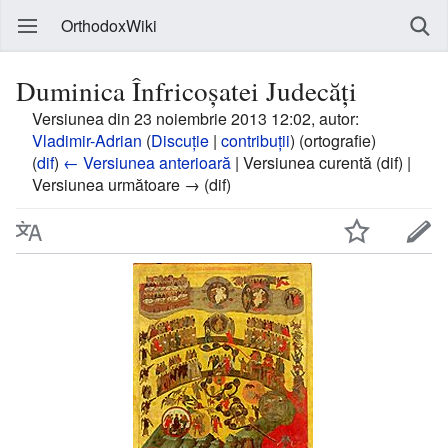
OrthodoxWiki
Duminica Înfricoșatei Judecăți
Versiunea din 23 noiembrie 2013 12:02, autor:
Vladimir-Adrian
(
Discuție
|
contribuții
)
(ortografie)
(
dif
)
← Versiunea anterioară
| Versiunea curentă (dif) |
Versiunea următoare → (dif)