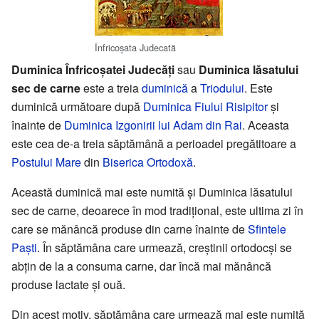
Înfricoşata Judecată
Duminica Înfricoşatei Judecăţi
sau
Duminica lăsatului
sec de carne
este a treia
duminică
a
Triodului
. Este
duminică următoare după
Duminica Fiului Risipitor
şi
înainte de
Duminica Izgonirii lui Adam din Rai
. Aceasta
este cea de-a treia săptămână a perioadei pregătitoare a
Postului Mare
din
Biserica Ortodoxă
.
Această duminică mai este numită şi Duminica lăsatului
sec de carne, deoarece în mod tradiţional, este ultima zi în
care se mănâncă produse din carne înainte de
Sfintele
Paşti
. În săptămâna care urmează, creştinii ortodocşi se
abţin de la a consuma carne, dar încă mai mănâncă
produse lactate şi ouă.
Din acest motiv, săptămâna care urmează mai este numită