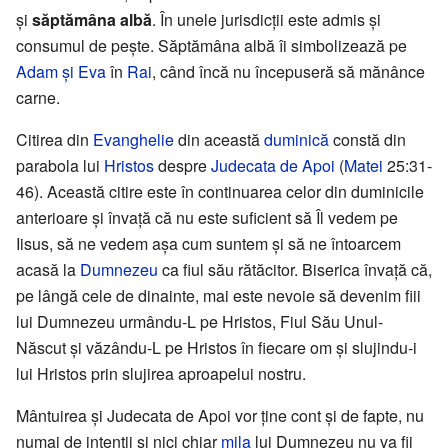
şi
săptămâna albă
. În unele jurisdicţii este admis şi
consumul de peşte. Săptămâna albă îi simbolizează pe
Adam şi Eva
în
Rai
, când încă nu începuseră să mănânce
carne.
Citirea din
Evanghelie
din această
duminică
constă din
parabola lui
Hristos
despre
Judecata de Apoi
(
Matei
25:31-
46). Această citire este în continuarea celor din duminicile
anterioare şi învaţă că nu este suficient să Îl vedem pe
Iisus, să ne vedem aşa cum suntem şi să ne întoarcem
acasă la
Dumnezeu
ca fiul său rătăcitor. Biserica învaţă că,
pe lângă cele de dinainte, mai este nevoie să devenim fiii
lui Dumnezeu urmându-L pe Hristos, Fiul Său Unul-
Născut şi văzându-L pe Hristos în fiecare om şi slujindu-i
lui Hristos prin slujirea aproapelui nostru.
Mântuirea şi Judecata de Apoi vor ţine cont şi de fapte, nu
numai de intenţii şi nici chiar
mila
lui Dumnezeu nu va fii