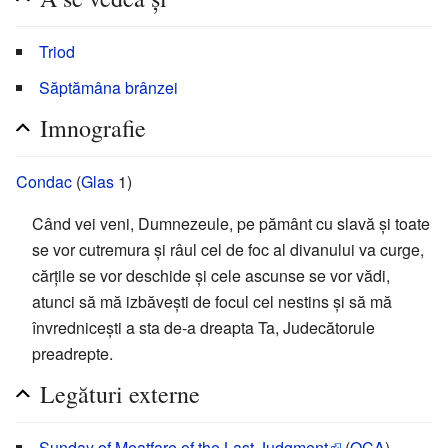
Triod
Săptămâna brânzei
Imnografie
Condac
(
Glas
1)
Când vei veni, Dumnezeule, pe pământ cu slavă şi toate
se vor cutremura şi râul cel de foc al divanului va curge,
cărţile se vor deschide şi cele ascunse se vor vădi,
atunci să mă izbăveşti de focul cel nestins şi să mă
învredniceşti a sta de-a dreapta Ta, Judecătorule
preadrepte.
Legături externe
Sunday of Meatfare of the Last Judgment
(
OCA
)