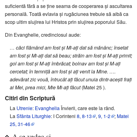
suficientă fără a se ţine seama de cooperarea şi ascultarea
personală. Toată evlavia şi rugăciunea trebuie să aibă ca
scop ultim slujirea lui Hristos prin slujirea poporului Său.
Din Evanghelie, credinciosul aude:
… căci flămând am fost şi Mi-aţi dat să mănânc; însetat
am fost şi Mi-aţi dat să beau; străin am fost şi M-aţi primit;
gol am fost şi M-aţi îmbrăcat; bolnav am fost şi M-aţi
cercetat; în temniţă am fost şi aţi venit la Mine. ….
adevărat zic vouă, întrucât aţi făcut unuia dintr-aceşti fraţi
ai Mei, prea mici, Mie Mi-aţi făcut
(Matei 25 ).
Citiri din Scriptură
La
Utrenie
:
Evanghelia
Învierii, care este la rând.
La
Sfânta Liturghie
: I Corinteni
8, 8-13
,
9, 1-2
;
Matei
25, 31-46
A se vedea şi