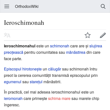
OrthodoxWiki
Ieroschimonah
Ieroschimonahul
este un
schimonah
care are și
slujirea
preoțească
pentru comunitatea sau
mănăstirea
din care
face parte.
Episcopul
hirotonește
un
călugăr
sau schimonah întru
preot la cererea comunității transmisă episcopului prin
egumenul
sau
starețul
mănăstirii.
În practică, cel mai adesea ieroschimonahul este un
ieromonah
care primește
schima mare
sau marele chip
îngeresc.