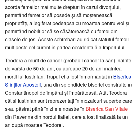
acorda femeilor mai multe drepturi în cazul divorțului,
permițând femeilor să posede și să moștenească
proprietăți, a legiferat pedeapsa cu moartea pentru viol și
permițând nobililor să se căsătorească cu femei din
clasele de jos. Aceste schimbări au ridicat statutul femeii
mult peste cel curent în partea occidentală a Imperiului.
Teodora a murit de cancer (probabil cancer la sân) înainte
de vârsta de 50 de ani, cu aproape 20 de ani înaintea
morții lui Iustinian. Trupul ei a fost înmormântat în
Biserica
Sfinților Apostoli
, una din splendidele biserici construite în
Constantinopol de împărat și împărăteasă. Atât Teodora
cât și Iustinian sunt reprezentați în mozaicuri superbe care
s-au păstrat până în zilele noastre în
Biserica San Vitale
din Ravenna din nordul Italiei, care a fost finalizată la un
an după moartea Teodorei.