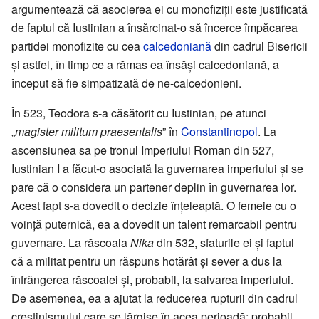
argumentează că asocierea ei cu monofiziții este justificată
de faptul că Iustinian a însărcinat-o să încerce împăcarea
partidei monofizite cu cea
calcedoniană
din cadrul Bisericii
și astfel, în timp ce a rămas ea însăși calcedoniană, a
început să fie simpatizată de ne-calcedonieni.
În 523, Teodora s-a căsătorit cu Iustinian, pe atunci
„
magister militum praesentalis
” în
Constantinopol
. La
ascensiunea sa pe tronul Imperiului Roman din 527,
Iustinian I a făcut-o asociată la guvernarea imperiului și se
pare că o considera un partener deplin în guvernarea lor.
Acest fapt s-a dovedit o decizie înțeleaptă. O femeie cu o
voință puternică, ea a dovedit un talent remarcabil pentru
guvernare. La răscoala
Nika
din 532, sfaturile ei și faptul
că a militat pentru un răspuns hotărât și sever a dus la
înfrângerea răscoalei și, probabil, la salvarea imperiului.
De asemenea, ea a ajutat la reducerea rupturii din cadrul
creștinismului care se lărgise în acea perioadă; probabil,