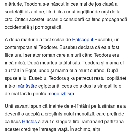
mărturie, Teodora s-a născut în cea mai de jos clasă a
societății bizantine, fiind fiica unui îngrijitor de urși de la
circ. Criticii acestei lucrări o consideră ca fiind propagandă
occidentală și pornografică.
A doua mărturie a fost scrisă de
Episcopul
Eusebiu, un
contemporan al Teodorei. Eusebiu declară că ea a fost
fiica unui senator roman care a murit când Teodora era
încă mică. După moartea tatălui său, Teodora și mama ei
au trăit în Egipt, unde și mama ei a murit curând. După
spusele lui Eusebiu, Teodora și-a petrecut restul copilăriei
într-o
mănăstire
egipteană, ceea ce a dus la simpatiile ei
de mai târziu pentru
monofizitism
.
Unii savanți spun că înainte de a-l întâlni pe Iustinian ea a
devenit o adeptă a creștinismului monofizit, care pretinde
că Iisus
Hristos
a avut o singură fire, rămânând partizană
acestei credințe întreaga viață. În schimb, alții