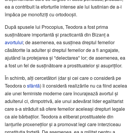
ea a contribuit la eforturile intense ale lui Iustinian de a-i
împăca pe monofiziți cu ortodocșii.
După spusele lui Procopius, Teodora a fost prima
susținătoare importantă și practicantă din Bizanț a
avortului
; de asemenea, ea susținea dreptul femeilor
căsătorite la adulter și dreptul femeilor de a fi angajate,
ajutând la protejarea și "delectarea" lor; de asemenea, ea
a fost un fel de susținătoare a prostituatelor și asupriților.
În schimb, alți cercetători (dar și cei care o consideră pe
Teodora o
sfântă
) îi consideră realizările nu ca fiind acelea
ale unei feministe moderne care încurajează avortul și
adulterul ci, dimpotrivă, ale unui adevărat lider egalitarist
care s-a străduit să ofere femeilor aceleași drepturi legale
ca ale bărbaților. Teodora a eliberat prostituatele din
lanțurile proxeneților și a promovat legi care interziceau
prostituția forțată. De asemenea, ea a militat pentru a