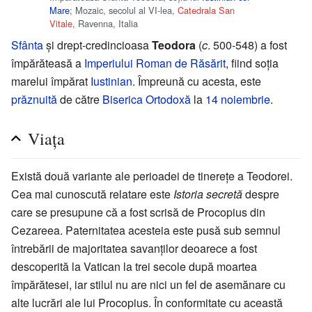
Mare
; Mozaic, secolul al VI-lea,
Catedrala San
Vitale
, Ravenna, Italia
Sfânta
și drept-credincioasa
Teodora
(
c
. 500-548) a fost
împărăteasă a
Imperiului Roman de Răsărit
, fiind soția
marelui împărat
Iustinian
. Împreună cu acesta, este
prăznuită
de către
Biserica Ortodoxă
la
14 noiembrie
.
Viața
Există două variante ale perioadei de tinerețe a Teodorei.
Cea mai cunoscută relatare este
Istoria secretă
despre
care se presupune că a fost scrisă de Procopius din
Cezareea. Paternitatea acesteia este pusă sub semnul
întrebării de majoritatea savanților deoarece a fost
descoperită la Vatican la trei secole după moartea
împărătesei, iar stilul nu are nici un fel de asemănare cu
alte lucrări ale lui Procopius. În conformitate cu această