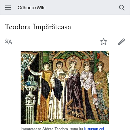
OrthodoxWiki
Teodora Împărăteasa
Împărăteasa Sfânta Teodora, soția lui
Iustinian cel