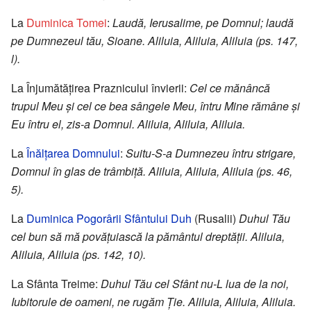
La
Duminica Tomei
:
Laudă, Ierusalime, pe Domnul; laudă
pe Dumnezeul tău, Sioane. Aliluia, Aliluia, Aliluia (ps. 147,
l).
La Înjumătăţirea Praznicului învierii:
Cel ce mănâncă
trupul Meu şi cel ce bea sângele Meu, întru Mine rămâne şi
Eu întru el, zis-a Domnul. Aliluia, Aliluia, Aliluia.
La
Înălţarea Domnului
:
Suitu-S-a Dumnezeu întru strigare,
Domnul în glas de trâmbiţă. Aliluia, Aliluia, Aliluia (ps. 46,
5).
La
Duminica Pogorârii Sfântului Duh
(Rusalii)
Duhul Tău
cel bun să mă povăţuiască la pământul dreptăţii. Aliluia,
Aliluia, Aliluia (ps. 142, 10).
La Sfânta Treime:
Duhul Tău cel Sfânt nu-L lua de la noi,
Iubitorule de oameni, ne rugăm Ţie. Aliluia, Aliluia, Aliluia.