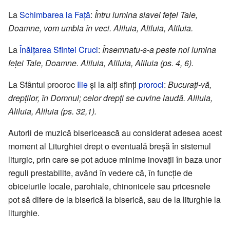
La
Schimbarea la Faţă
:
Întru lumina slavei feţei Tale,
Doamne, vom umbla în veci. Aliluia, Aliluia, Aliluia.
La
Înălţarea Sfintei Cruci
:
Însemnatu-s-a peste noi lumina
feţei Tale, Doamne. Aliluia, Aliluia, Aliluia (ps. 4, 6).
La Sfântul prooroc
Ilie
şi la alţi sfinţi
proroci
:
Bucuraţi-vă,
drepţilor, în Domnul; celor drepţi se cuvine laudă. Aliluia,
Aliluia, Aliluia (ps. 32,1).
Autorii de muzică bisericească au considerat adesea acest
moment al Liturghiei drept o eventuală breşă în sistemul
liturgic, prin care se pot aduce minime inovaţii în baza unor
reguli prestabilite, având în vedere că, în funcţie de
obiceiurile locale, parohiale, chinonicele sau pricesnele
pot să difere de la biserică la biserică, sau de la liturghie la
liturghie.