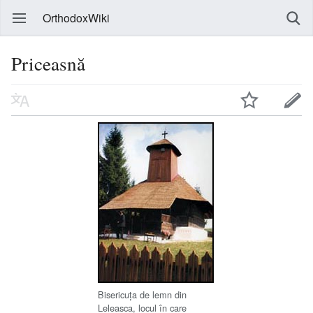
OrthodoxWiki
Priceasnă
Bisericuţa de lemn din
Leleasca, locul în care