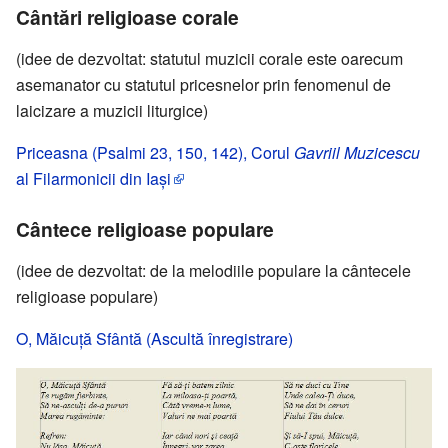
Cântări religioase corale
(idee de dezvoltat: statutul muzicii corale este oarecum
asemanator cu statutul pricesnelor prin fenomenul de
laicizare a muzicii liturgice)
Priceasna (Psalmi 23, 150, 142), Corul
Gavriil Muzicescu
al Filarmonicii din Iaşi
Cântece religioase populare
(idee de dezvoltat: de la melodiile populare la cântecele
religioase populare)
O, Măicuţă Sfântă (Ascultă înregistrare)