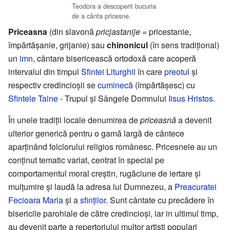
Teodora a descoperit bucuria
de a cânta pricesne.
Priceasna
(din slavonă
pricjastanije
= pricestanie,
împărtășanie, grijanie) sau
chinonicul
(în sens tradițional)
un
imn
, cântare bisericească ortodoxă care acoperă
intervalul din timpul
Sfintei Liturghii
în care
preotul
şi
respectiv credincioşii se
cuminecă
(împărtăşesc) cu
Sfintele Taine
- Trupul şi Sângele Domnului
Iisus Hristos
.
În unele tradiții locale denumirea de
priceasnă
a devenit
ulterior generică pentru o gamă largă de cântece
aparţinând folclorului religios românesc. Pricesnele au un
conţinut tematic variat, centrat în special pe
comportamentul moral creştin, rugăciune de iertare şi
mulţumire şi laudă la adresa lui Dumnezeu, a
Preacuratei
Fecioara Maria
şi a
sfinţilor
. Sunt cântate cu precădere în
bisericile parohiale de către credincioşi, iar in ultimul timp,
au devenit parte a repertoriului multor artişti populari