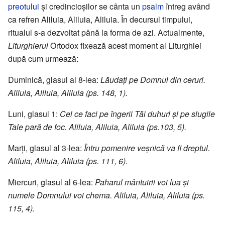
preotului
şi credincioşilor se cânta un
psalm
întreg având
ca refren Aliluia, Aliluia, Aliluia. În decursul timpului,
ritualul s-a dezvoltat până la forma de azi. Actualmente,
Liturghierul
Ortodox fixează acest moment al Liturghiei
după cum urmează:
Duminică, glasul al 8-lea:
Lăudaţi pe Domnul din ceruri.
Aliluia, Aliluia, Aliluia (ps. 148, 1).
Luni, glasul 1:
Cel ce faci pe îngerii Tăi duhuri şi pe slugile
Tale pară de foc. Aliluia, Aliluia, Aliluia (ps.103, 5).
Marţi, glasul al 3-lea:
Întru pomenire veşnică va fi dreptul.
Aliluia, Aliluia, Aliluia (ps. 111, 6).
Miercuri, glasul al 6-lea:
Paharul mântuirii voi lua şi
numele Domnului voi chema. Aliluia, Aliluia, Aliluia (ps.
115, 4).