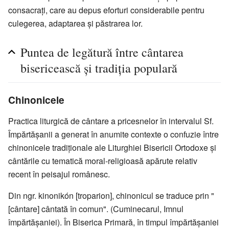
consacraţi, care au depus eforturi considerabile pentru
culegerea, adaptarea şi păstrarea lor.
Puntea de legătură între cântarea
bisericească şi tradiţia populară
Chinonicele
Practica liturgică de cântare a pricesnelor în intervalul Sf.
Împărtăşanii a generat în anumite contexte o confuzie între
chinonicele tradiţionale ale Liturghiei Bisericii Ortodoxe şi
cântările cu tematică moral-religioasă apărute relativ
recent în peisajul românesc.
Din ngr. kinonikón [troparion], chinonicul se traduce prin "
[cântare] cântată în comun". (Cuminecarul, Imnul
împărtăşaniei). În Biserica Primară, în timpul împărtăşaniei