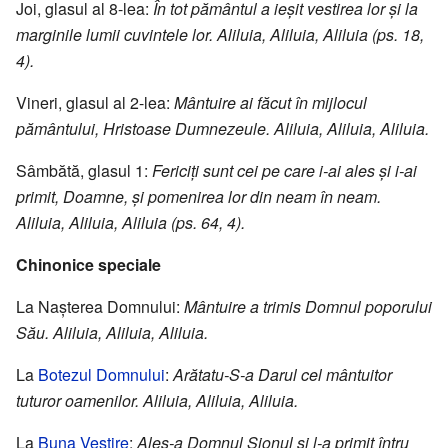
Joi, glasul al 8-lea:
În tot pământul a ieşit vestirea lor şi la
marginile lumii cuvintele lor. Aliluia, Aliluia, Aliluia (ps. 18,
4).
Vineri, glasul al 2-lea:
Mântuire ai făcut în mijlocul
pământului, Hristoase Dumnezeule. Aliluia, Aliluia, Aliluia.
Sâmbătă, glasul 1:
Fericiţi sunt cei pe care i-ai ales şi i-ai
primit, Doamne, şi pomenirea lor din neam în neam.
Aliluia, Aliluia, Aliluia (ps. 64, 4).
Chinonice speciale
La Naşterea Domnului:
Mântuire a trimis Domnul poporului
Său. Aliluia, Aliluia, Aliluia.
La
Botezul Domnului
:
Arătatu-S-a Darul cel mântuitor
tuturor oamenilor. Aliluia, Aliluia, Aliluia.
La
Buna Vestire
:
Ales-a Domnul Sionul şi l-a primit întru