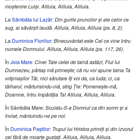
moştenire Luişi. Aliluia, Aliluia, Aliluia.
La
Sâmbăta lui Lazăr
:
Din gurile pruncilor şi ale celor ce
sug, ai săvârşit laudă. Aliluia, Aliluia, Aliluia (ps. 8, 2).
La
Duminica Floriilor
:
Binecuvântat este Cel ce vine întru
numele Domnului. Aliluia, Aliluia, Aliluia (ps. 117, 26).
În
Joia Mare
:
Cinei Tale celei de taină astăzi, Fiul lui
Dumnezeu, părtaş mă primeşte; că nu voi spune taina Ta
vrăjmaşilor Tăi, nici sărutare îţi voi da, ca luda; ci, ca
tâlharul, mărturisindu-mă, strig Ţie: Pomeneşte-mă,
Doamne, întru împărăţia Ta! Aliluia, Aliluia, Aliluia.
În Sâmbăta Mare:
Sculatu-S-a Domnul ca din somn şi a
înviat, mântuindu-ne pe noi.
În
Duminica Paştilor
:
Trupul lui Hristos primiţi şi din izvorul
cel fără de moarte gustaţi. Aliluia, Aliluia, Aliluia.