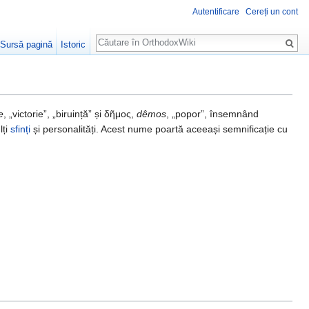
Autentificare
Cereți un cont
Căutare
Sursă pagină
Istoric
e
, „victorie”, „biruință” și δῆμος,
dêmos
, „popor”, însemnând
lți
sfinți
și personalități. Acest nume poartă aceeași semnificație cu