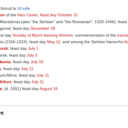
răznuit la
14 iulie
ker
of the
Kiev Caves
;
feast day
October 31
 Macedonia (also "the Serbian" and "the Romanian"; 1320-1406); feas
lgorod; feast day
December 28
ast day
Sunday of Myrrh-bearing Women
; commemoration of the
transl
bia (1316-1324); feast day
May 11
, and among the Serbian hierarchs
A
orsk
; feast day
July 1
ersk; feast day
July 3
bania
; feast day
July 10
a
; feast day
July 11
nt Athos; feast day
July 11
 Athos
; feast day
July 11
a
; (d. 1551) feast day
August 16
nt