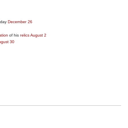
t day
December 26
ation
of his
relics
August 2
ugust 30