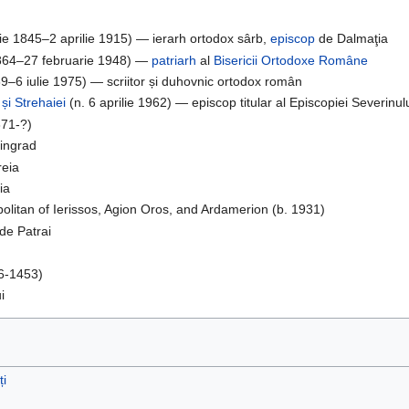
lie 1845–2 aprilie 1915) — ierarh ortodox sârb,
episcop
de Dalmaţia
864–27 februarie 1948) —
patriarh
al
Bisericii Ortodoxe Române
–6 iulie 1975) — scriitor și duhovnic ortodox român
și Strehaiei
(n. 6 aprilie 1962) — episcop titular al Episcopiei Severinulu
371-?)
ningrad
reia
ia
politan of Ierissos, Agion Oros, and Ardamerion (b. 1931)
 de Patrai
46-1453)
i
ți