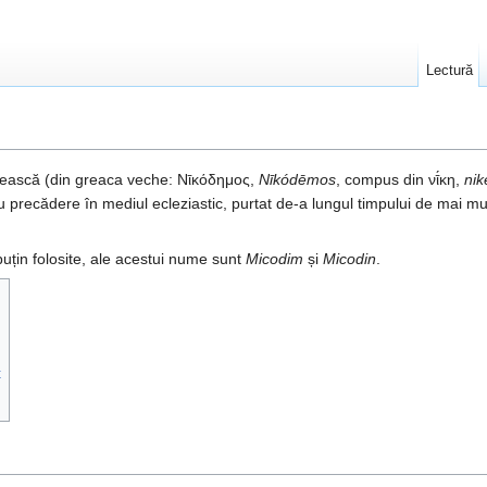
Lectură
ească (din greaca veche: Νῑκόδημος,
Nīkódēmos
, compus din νῑ́κη,
nik
cu precădere în mediul ecleziastic, purtat de-a lungul timpului de mai mu
puțin folosite, ale acestui nume sunt
Micodim
și
Micodin
.
t