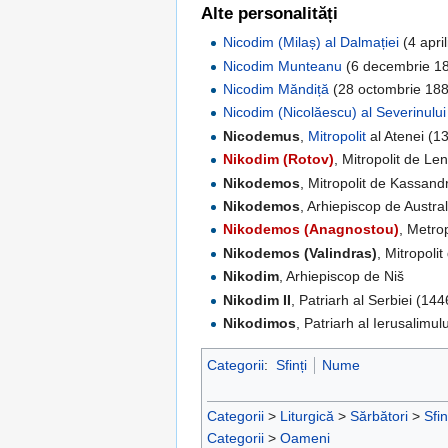
Alte personalități
Nicodim (Milaș) al Dalmației
(4 apri
Nicodim Munteanu
(6 decembrie 1
Nicodim Măndiță
(28 octombrie 1889
Nicodim (Nicolăescu) al Severinului 
Nicodemus
,
Mitropolit
al Atenei (1
Nikodim (Rotov)
, Mitropolit de Le
Nikodemos
, Mitropolit de Kassand
Nikodemos
, Arhiepiscop de Austral
Nikodemos (Anagnostou)
, Metro
Nikodemos (Valindras)
, Mitropolit
Nikodim
, Arhiepiscop de Niš
Nikodim II
, Patriarh al Serbiei (14
Nikodimos
, Patriarh al Ierusalimulu
Categorii
:
Sfinți
Nume
Categorii
>
Liturgică
>
Sărbători
>
Sfin
Categorii
>
Oameni