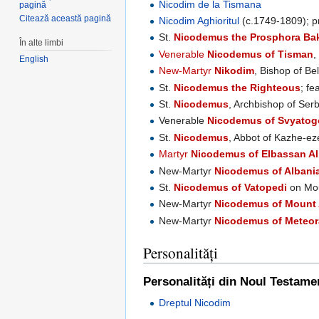
Nicodim de la Tismana
pagină
Citează această pagină
Nicodim Aghioritul
(c.1749-1809); p
St.
Nicodemus the Prosphora Ba
În alte limbi
Venerable
Nicodemus of Tisman
,
English
New-Martyr
Nikodim
, Bishop of Be
St.
Nicodemus the Righteous
; fe
St.
Nicodemus
, Archbishop of Ser
Venerable
Nicodemus of Svyatog
St.
Nicodemus
, Abbot of Kazhe-ez
Martyr
Nicodemus of Elbassan Al
New-Martyr
Nicodemus of Albani
St.
Nicodemus of Vatopedi
on Mou
New-Martyr
Nicodemus of Mount
New-Martyr
Nicodemus of Meteor
Personalități
Personalități din Noul Testame
Dreptul Nicodim