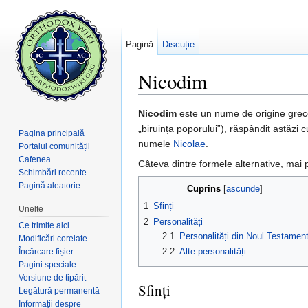
Pagină
Discuție
Nicodim
Salt la:
navigare
,
căutare
Nicodim
este un nume de origine grec
„biruința poporului”), răspândit astăzi 
Pagina principală
numele
Nicolae
.
Portalul comunității
Cafenea
Câteva dintre formele alternative, mai 
Schimbări recente
Pagină aleatorie
Cuprins
[
ascunde
]
1
Sfinți
Unelte
2
Personalități
Ce trimite aici
2.1
Personalități din Noul Testamen
Modificări corelate
2.2
Alte personalități
Încărcare fișier
Pagini speciale
Versiune de tipărit
Sfinți
Legătură permanentă
Informații despre