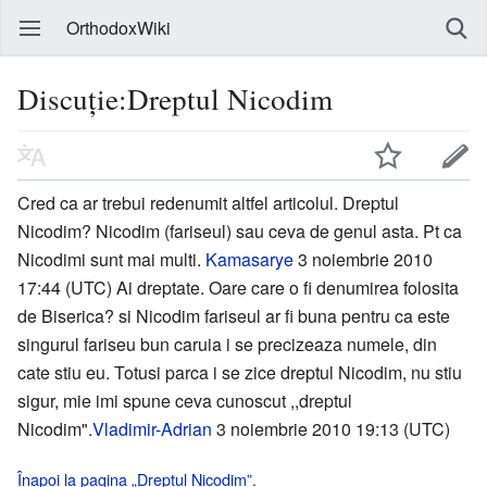
OrthodoxWiki
Discuție:Dreptul Nicodim
Cred ca ar trebui redenumit altfel articolul. Dreptul
Nicodim? Nicodim (fariseul) sau ceva de genul asta. Pt ca
Nicodimi sunt mai multi.
Kamasarye
3 noiembrie 2010
17:44 (UTC) Ai dreptate. Oare care o fi denumirea folosita
de Biserica? si Nicodim fariseul ar fi buna pentru ca este
singurul fariseu bun caruia i se precizeaza numele, din
cate stiu eu. Totusi parca i se zice dreptul Nicodim, nu stiu
sigur, mie imi spune ceva cunoscut ,,dreptul
Nicodim".
Vladimir-Adrian
3 noiembrie 2010 19:13 (UTC)
Înapoi la pagina „Dreptul Nicodim”.