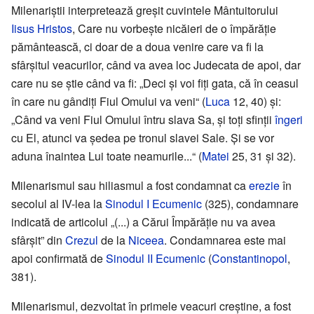
Milenariștii interpretează greșit cuvintele Mântuitorului
Iisus Hristos
, Care nu vorbește nicăieri de o împărăție
pământească, ci doar de a doua venire care va fi la
sfârșitul veacurilor, când va avea loc Judecata de apoi, dar
care nu se știe când va fi: „Deci și voi fiți gata, că în ceasul
în care nu gândiți Fiul Omului va veni“ (
Luca
12, 40) și:
„Când va veni Fiul Omului întru slava Sa, și toți sfinții
îngeri
cu El, atunci va ședea pe tronul slavei Sale. Și se vor
aduna înaintea Lui toate neamurile...“ (
Matei
25, 31 și 32).
Milenarismul sau hiliasmul a fost condamnat ca
erezie
în
secolul al IV-lea la
Sinodul I Ecumenic
(325), condamnare
indicată de articolul „(...) a Cărui Împărăție nu va avea
sfârșit” din
Crezul
de la
Niceea
. Condamnarea este mai
apoi confirmată de
Sinodul II Ecumenic
(
Constantinopol
,
381).
Milenarismul, dezvoltat în primele veacuri creștine, a fost