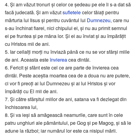
4. Şi am văzut tronuri şi celor ce şedeau pe ele li s-a dat să
facă judecată. Şi am văzut
sufletele
celor tăiaţi pentru
mărturia lui Iisus şi pentru cuvântul lui
Dumnezeu
, care nu
s-au închinat fiarei, nici chipului ei, şi nu au primit semnul
ei pe fruntea şi pe mâna lor. Şi ei au înviat şi au împărăţit
cu Hristos mii de ani.
5. Iar ceilalţi morţi nu înviază până ce nu se vor sfârşi miile
de ani. Aceasta este
învierea
cea dintâi.
6. Fericit şi sfânt este cel ce are parte de învierea cea
dintâi. Peste aceştia moartea cea de a doua nu are putere,
ci vor fi preoţi ai lui Dumnezeu şi ai lui Hristos şi vor
împărăţi cu El mii de ani.
7. Şi către sfârşitul miilor de ani, satana va fi dezlegat din
închisoarea lui,
8. Şi va ieşi să amăgească neamurile, care sunt în cele
patru unghiuri ale pământului, pe Gog şi pe Magog, şi să le
adune la război; iar numărul lor este ca nisipul mării.