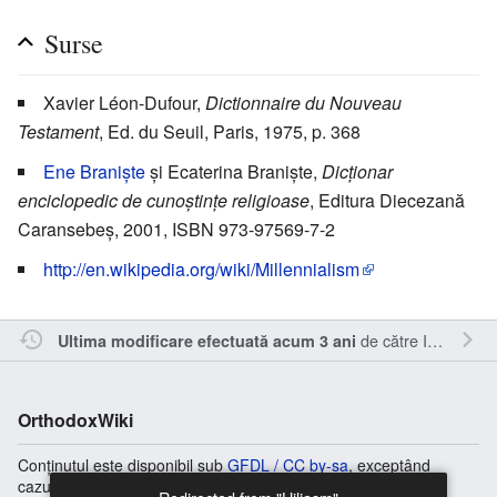
Surse
Xavier Léon-Dufour,
Dictionnaire du Nouveau
Testament
, Ed. du Seuil, Paris, 1975, p. 368
Ene Braniște
și Ecaterina Braniște,
Dicționar
enciclopedic de cunoștințe religioase
, Editura Diecezană
Caransebeș, 2001, ISBN 973-97569-7-2
http://en.wikipedia.org/wiki/Millennialism
de către
Inistea
.
Ultima modificare efectuată acum 3 ani
OrthodoxWiki
Conținutul este disponibil sub
GFDL / CC by-sa
, exceptând
cazurile în care se specifică altfel.