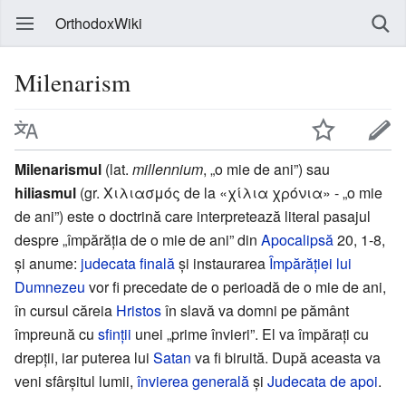
OrthodoxWiki
Milenarism
Milenarismul
(lat.
millennium
, „o mie de ani”) sau
hiliasmul
(gr. Χιλιασμός de la «χίλια χρόνια» - „o mie
de ani”) este o doctrină care interpretează literal pasajul
despre „împărăția de o mie de ani” din
Apocalipsă
20, 1-8,
și anume:
judecata finală
și instaurarea
Împărăției lui
Dumnezeu
vor fi precedate de o perioadă de o mie de ani,
în cursul căreia
Hristos
în slavă va domni pe pământ
împreună cu
sfinții
unei „prime învieri”. El va împărați cu
drepții, iar puterea lui
Satan
va fi biruită. După aceasta va
veni sfârșitul lumii,
învierea generală
și
Judecata de apoi
.