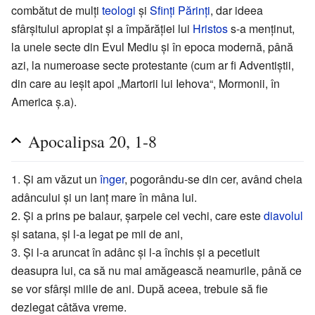
combătut de mulți
teologi
și
Sfinți Părinți
, dar ideea
sfârșitului apropiat și a împărăției lui
Hristos
s-a menținut,
la unele secte din Evul Mediu și în epoca modernă, până
azi, la numeroase secte protestante (cum ar fi Adventiștii,
din care au ieșit apoi „Martorii lui Iehova“, Mormonii, în
America ș.a).
Apocalipsa 20, 1-8
1. Şi am văzut un
înger
, pogorându-se din cer, având cheia
adâncului şi un lanţ mare în mâna lui.
2. Şi a prins pe balaur, şarpele cel vechi, care este
diavolul
şi satana, şi l-a legat pe mii de ani,
3. Şi l-a aruncat în adânc şi l-a închis şi a pecetluit
deasupra lui, ca să nu mai amăgească neamurile, până ce
se vor sfârşi miile de ani. După aceea, trebuie să fie
dezlegat câtăva vreme.