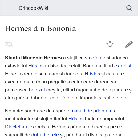
OrthodoxWiki
Hermes din Bononia
Sfântul Mucenic Hermes
a slujit cu
smerenie
și adâncă
evlavie lui
Hristos
în biserica cetății Bononia, fiind
exorcist
.
El se învrednicise cu acest dar de la
Hristos
și ca atare
avea un mare rol în pregătirea celor care doreau să
primească
botezul
creștin, citind rugăciunile de lepădare și
alungare a duhurilor celor rele din trupurile și sufletele lor.
Neînfricoșându-se de asprele
măsuri de prigonire
a
închinătorilor și slujitorilor lui
Hristos
luate de împăratul
Dioclețian
, exorcistul Hermes primea în biserică pe cei
stăpâniți de
duhurile rele
și, prin harul divin și puterea