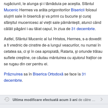
rugăciunii, le alunga și-i tămăduia pe aceștia. Sfântul
Mucenic
Hermes va arăta prigonitorilor
Bisericii
folosul
slujirii sale în biserică și va primi cu bucurie și curaj
sfârșitul mucenicesc al vieții sale pământești, atunci când
călăii păgâni i-au tăiat capul, în ziua de
31 decembrie
.
Astfel, Sfântul Mucenic al lui Hristos, Hermes, s-a dovedit
a fi vrednic de cinstire de-a lungul veacurilor, nu numai în
cetatea sa, ci și în cea apropiată, Rataria, și oriunde trăiau
suflete creștine, ce căutau mântuirea cu ajutorul fraților ce
se rugau din cer pentru ei.
Prăznuirea
sa în
Biserica Ortodoxă
se face la
31
decembrie
.
de către
Sîmbotin
.
Ultima modificare efectuată acum 3 ani