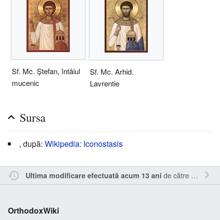
Sf. Mc. Ştefan, întâiul
Sf. Mc. Arhid.
mucenic
Lavrentie
Sursa
, după:
Wikipedia: Iconostasis
de către
Sîmbotin
Ultima modificare efectuată acum 13 ani
OrthodoxWiki