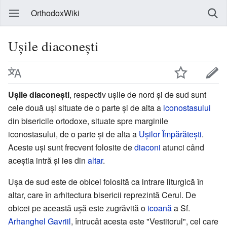
OrthodoxWiki
Ușile diaconești
Uşile diaconeşti
, respectiv uşile de nord şi de sud sunt
cele două uşi situate de o parte şi de alta a
iconostasului
din bisericile ortodoxe, situate spre marginile
iconostasului, de o parte şi de alta a
Uşilor Împărăteşti
.
Aceste uşi sunt frecvent folosite de
diaconi
atunci când
aceştia intră şi ies din
altar
.
Uşa de sud este de obicei folosită ca intrare liturgică în
altar, care în arhitectura bisericii reprezintă Cerul. De
obicei pe această uşă este zugrăvită o
icoană
a Sf.
Arhanghel Gavriil
, întrucât acesta este "Vestitorul", cel care