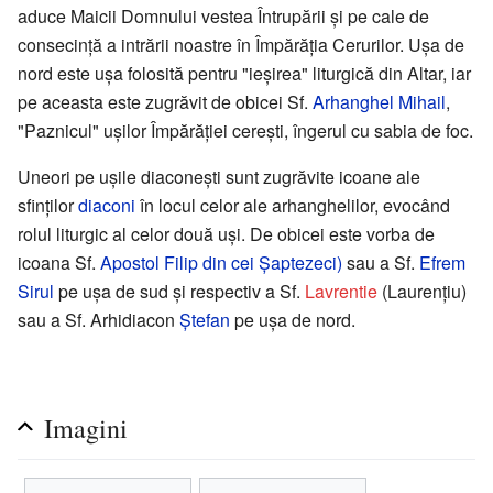
aduce Maicii Domnului vestea Întrupării şi pe cale de
consecinţă a intrării noastre în Împărăţia Cerurilor. Uşa de
nord este uşa folosită pentru "ieşirea" liturgică din Altar, iar
pe aceasta este zugrăvit de obicei Sf.
Arhanghel Mihail
,
"Paznicul" uşilor Împărăţiei cereşti, îngerul cu sabia de foc.
Uneori pe uşile diaconeşti sunt zugrăvite icoane ale
sfinţilor
diaconi
în locul celor ale arhanghelilor, evocând
rolul liturgic al celor două uşi. De obicei este vorba de
icoana Sf.
Apostol Filip din cei Şaptezeci)
sau a Sf.
Efrem
Sirul
pe uşa de sud şi respectiv a Sf.
Lavrentie
(Laurenţiu)
sau a Sf. Arhidiacon
Ştefan
pe uşa de nord.
Imagini