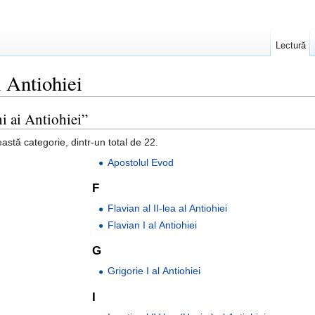
Lectură
i Antiohiei
hi ai Antiohiei”
astă categorie, dintr-un total de 22.
Apostolul Evod
F
Flavian al II-lea al Antiohiei
Flavian I al Antiohiei
G
Grigorie I al Antiohiei
I