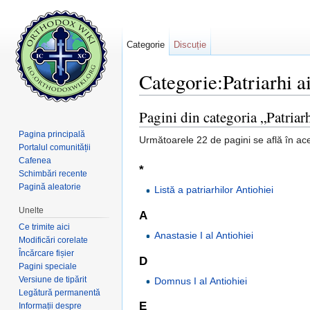
Categorie
Discuție
Categorie:Patriarhi a
Salt la:
navigare
,
căutare
Pagini din categoria „Patriar
Pagina principală
Următoarele 22 de pagini se află în ace
Portalul comunității
Cafenea
*
Schimbări recente
Pagină aleatorie
Listă a patriarhilor Antiohiei
Unelte
A
Ce trimite aici
Anastasie I al Antiohiei
Modificări corelate
Încărcare fișier
D
Pagini speciale
Versiune de tipărit
Domnus I al Antiohiei
Legătură permanentă
E
Informații despre