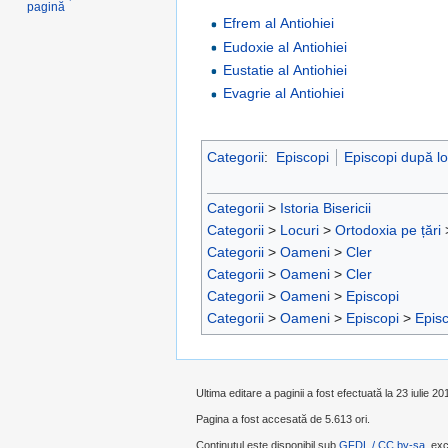
pagină
Efrem al Antiohiei
Eudoxie al Antiohiei
Eustatie al Antiohiei
Evagrie al Antiohiei
Categorii
:
Episcopi
Episcopi după lo
Categorii
>
Istoria Bisericii
Categorii
>
Locuri
>
Ortodoxia pe țări
Categorii
>
Oameni
>
Cler
Categorii
>
Oameni
>
Cler
Categorii
>
Oameni
>
Episcopi
Categorii
>
Oameni
>
Episcopi
>
Episc
Ultima editare a paginii a fost efectuată la 23 iulie 20
Pagina a fost accesată de 5.613 ori.
Conținutul este disponibil sub
GFDL / CC by-sa
, exc