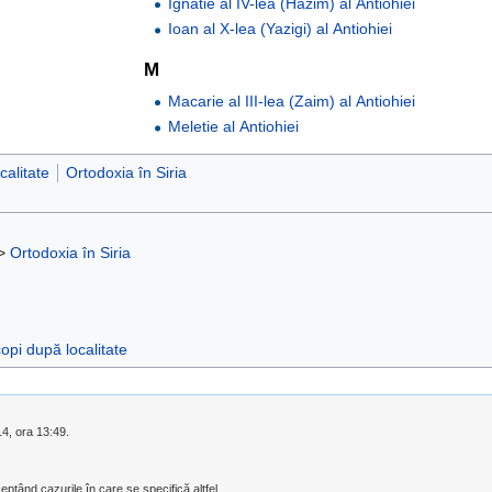
Ignatie al IV-lea (Hazim) al Antiohiei
Ioan al X-lea (Yazigi) al Antiohiei
M
Macarie al III-lea (Zaim) al Antiohiei
Meletie al Antiohiei
calitate
Ortodoxia în Siria
>
Ortodoxia în Siria
opi după localitate
14, ora 13:49.
eptând cazurile în care se specifică altfel.