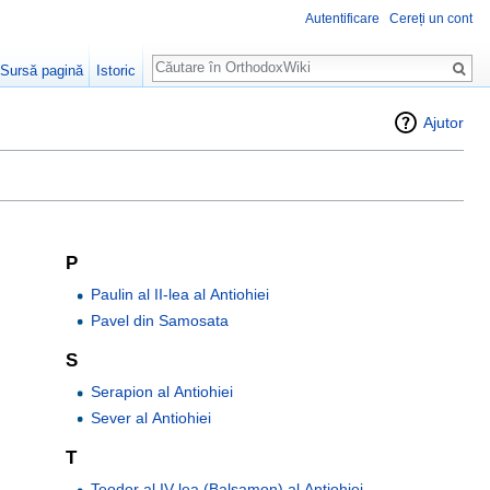
Autentificare
Cereți un cont
Căutare
Sursă pagină
Istoric
Ajutor
P
Paulin al II-lea al Antiohiei
Pavel din Samosata
S
Serapion al Antiohiei
Sever al Antiohiei
T
Teodor al IV-lea (Balsamon) al Antiohiei