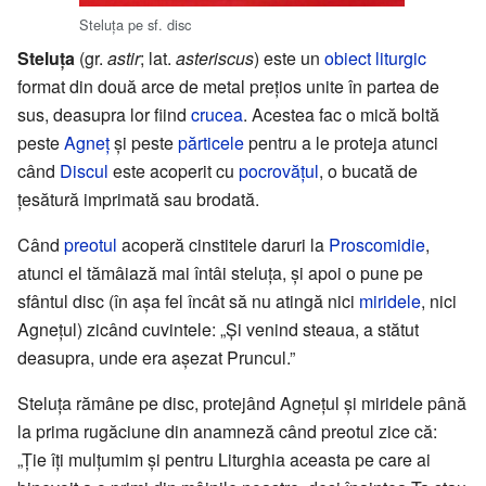
Steluța pe sf. disc
Steluța
(gr.
astir
; lat.
asteriscus
) este un
obiect liturgic
format din două arce de metal prețios unite în partea de
sus, deasupra lor fiind
crucea
. Acestea fac o mică boltă
peste
Agneț
și peste
părticele
pentru a le proteja atunci
când
Discul
este acoperit cu
pocrovățul
, o bucată de
țesătură imprimată sau brodată.
Când
preotul
acoperă cinstitele daruri la
Proscomidie
,
atunci el tămâiază mai întâi steluța, și apoi o pune pe
sfântul disc (în așa fel încât să nu atingă nici
miridele
, nici
Agnețul) zicând cuvintele: „Și venind steaua, a stătut
deasupra, unde era așezat Pruncul.”
Steluța rămâne pe disc, protejând Agnețul și miridele până
la prima rugăciune din anamneză când preotul zice că:
„Ție îți mulțumim și pentru Liturghia aceasta pe care ai