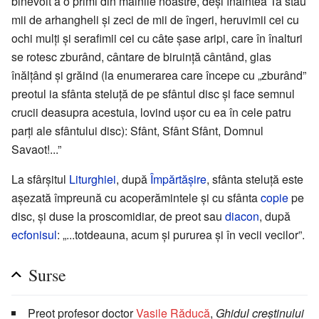
binevoit a o primi din mâinile noastre, deși înaintea Ta stau
mii de arhangheli și zeci de mii de îngeri, heruvimii cei cu
ochi mulți și serafimii cei cu câte șase aripi, care în înalturi
se rotesc zburând, cântare de biruință cântând, glas
înălțând și grăind (la enumerarea care începe cu „zburând”
preotul ia sfânta steluță de pe sfântul disc și face semnul
crucii deasupra acestuia, lovind ușor cu ea în cele patru
parți ale sfântului disc): Sfânt, Sfânt Sfânt, Domnul
Savaot!...”
La sfârșitul
Liturghiei
, după
Împărtășire
, sfânta steluță este
așezată împreună cu acoperămintele și cu sfânta
copie
pe
disc, și duse la proscomidiar, de preot sau
diacon
, după
ecfonisul
: „...totdeauna, acum și pururea și în vecii vecilor”.
Surse
Preot profesor doctor
Vasile Răducă
,
Ghidul creștinului