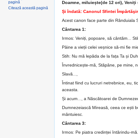
pagină
Doamne, miluiește(de 12 ori), Veniți 
Citează această pagină
Și îndată: Canonul Sfintei Împărtăşir
Acest canon face parte din Rânduiala Sf
Cântarea 1:
Irmos: Veniți, popoare, să cântăm... Sti
Pâine a vieții celei veșnice să-mi fie m
Stih: Nu mă lepăda de la fața Ta și Duh
Învrednicește-mă, Stăpâne, pe mine, n
Slavă...,
Întinat fiind cu lucruri netrebnice, eu,
aceasta.
Și acum..., a Născătoarei de Dumneze
Dumnezeiască Mireasă, ceea ce ești bun
mântuiesc.
Cântarea 3:
Irmos: Pe piatra credinței întărindu-mă.