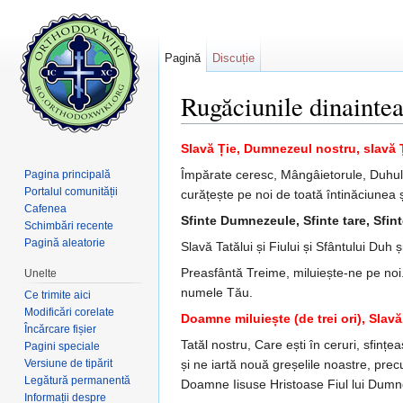
Pagină
Discuție
Rugăciunile dinaintea
Salt la:
navigare
,
căutare
Slavă Ție, Dumnezeul nostru, slavă 
Împărate ceresc, Mângâieto­rule, Duhul ad
Pagina principală
Portalul comunității
curățește pe noi de toată întinăciunea 
Cafenea
Sfinte Dumnezeule, Sfinte tare, Sfinte
Schimbări recente
Pagină aleatorie
Slavă Tatălui și Fiului și Sfântului Duh ș
Preasfântă Treime, miluiește-ne pe noi.
Unelte
numele Tău.
Ce trimite aici
Modificări corelate
Doamne miluiește (de trei ori), Slavă.
Încărcare fișier
Tatăl nostru, Care ești în ceruri, sfin­
Pagini speciale
Versiune de tipărit
și ne iartă nouă greșelile noastre, precum
Legătură permanentă
Doamne Iisuse Hristoase Fiul lui Dumn
Informații despre