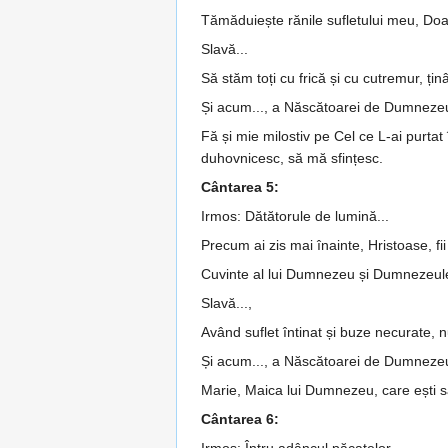
Tămăduiește rănile sufletului meu, Doamn
Slavă...
Să stăm toți cu frică și cu cutre­mur, țin
Și acum..., a Născătoarei de Dumneze
Fă și mie milostiv pe Cel ce L-ai purtat
duhovnicesc, să mă sfințesc.
Cântarea 5:
Irmos: Dătătorule de lumină...
Precum ai zis mai înainte, Hris­toase, 
Cuvinte al lui Dumnezeu și Dum­ne­zeule
Slavă...,
Având suflet întinat și buze necurate, 
Și acum..., a Născătoarei de Dumneze
Marie, Maica lui Dumnezeu, care ești să
Cântarea 6: