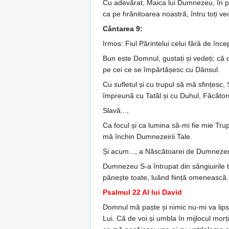
Cu adevărat, Maica lui Dumne­zeu, în p
ca pe hrănitoarea noastră, întru toți vec
Cântarea 9:
Irmos: Fiul Părintelui celui fără de încep
Bun este Domnul, gustați și vedeți; că 
pe cei ce se împărtășesc cu Dânsul.
Cu sufletul și cu trupul să mă sfin­­țes
împreună cu Tatăl și cu Duhul, Fă­cător
Slavă...,
Ca focul și ca lumina să-mi fie mie Trupu
mă în­chin Dumnezeirii Tale.
Și acum..., a Născătoarei de Dumneze
Dumnezeu S-a întrupat din sân­giu­i­rile
pâ­nește toate, luând ființă omenească.
Psalmul 22 Al lui David
Domnul mă paște și nimic nu-mi va lipsi
Lui. Că de voi și umbla în mijlocul mor