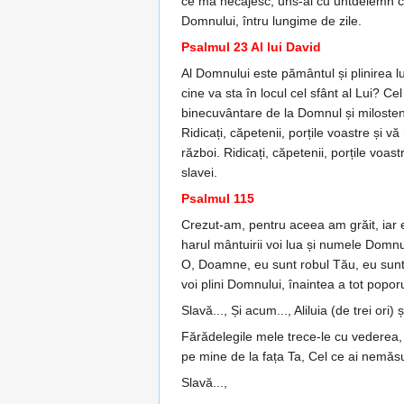
ce mă necăjesc; uns-ai cu untdelemn ca
Domnului, întru lungime de zile.
Psalmul 23 Al lui David
Al Domnului este pământul și plinirea lu
cine va sta în locul cel sfânt al Lui? Ce
binecuvântare de la Domnul și milosten
Ridicați, căpetenii, porțile voastre și v
război. Ridicați, căpetenii, porțile voas
slavei.
Psalmul 115
Crezut-am, pentru aceea am grăit, iar 
ha­rul mântuirii voi lua și numele Dom­
O, Doam­ne, eu sunt robul Tău, eu sunt ro
voi plini Domnului, îna­intea a tot poporu
Slavă..., Și acum..., Aliluia (de trei ori)
Fărădelegile mele trece-le cu ve­derea,
pe mine de la fața Ta, Cel ce ai nemă­s
Slavă...,