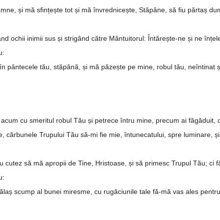
e, și mă sfințește tot și mă în­vred­nicește, Stăpâne, să fiu părtaș dum­
ând ochii inimii sus și stri­gând către Mântuitorul: Întărește-ne și ne înțe­l
u:
 în pântecele tău, stăpână, și mă păzește pe mine, robul tău, neîn­tinat 
fii acum cu smeritul robul Tău și pe­trece întru mine, precum ai fă­gădu
, cărbunele Trupului Tău să-mi fie mie, întunecatului, spre lumi­nare, și
nu cutez să mă apropii de Tine, Hristoase, și să primesc Trupul Tău; ci
u:
laș scump al bunei miresme, cu rugă­ciunile tale fă-mă vas ales pentru 