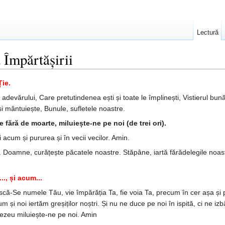
Lectură
 Împărtășirii
Ție.
evărului, Care pretutindenea ești și toate le îm­plinești, Vistierul bunătă
și mântuiește, Bunule, sufletele noastre.
 fără de moarte, miluiește-ne pe noi (de trei ori).
i acum și pururea și în vecii vecilor. Amin.
 Doam­ne, curățește păcatele noastre. Stăpâne, iartă fărădelegile noastr
.., și acum...
țească-Se numele Tău, vie împărăția Ta, fie voia Ta, precum în cer așa ș
 și noi iertăm greșiților noș­tri. Și nu ne duce pe noi în ispită, ci ne izbă
ezeu miluiește-ne pe noi. Amin