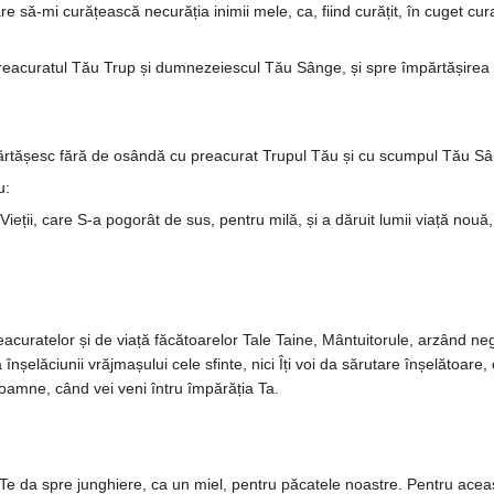
are să-mi curățească necu­răția inimii mele, ca, fiind curățit, în cuget cu
acuratul Tău Trup și dum­ne­­ze­ies­cul Tău Sânge, și spre îm­păr­­tă­șire
tășesc fără de osândă cu prea­curat Trupul Tău și cu scumpul Tău Sân
u:
ieții, care S-a pogorât de sus, pentru milă, și a dăruit lumii viață nouă
eacuratelor și de viață făcă­toare­lor Tale Taine, Mântui­torule, arzând ne
elă­ciunii vrăjmașului cele sfinte, nici Îți voi da sărutare înșe­lă­toare, c
oamne, când vei veni întru împărăția Ta.
a Te da spre junghiere, ca un miel, pentru păcatele noastre. Pen­tru acea