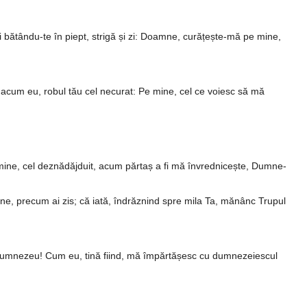
i bătându-te în piept, strigă și zi: Doam­­ne, curățește-mă pe mine,
g acum eu, robul tău cel necurat: Pe mine, cel ce voiesc să mă
 pe mine, cel deznădăjduit, acum păr­taș a fi mă învrednicește, Dumne­
 Tine, precum ai zis; că iată, în­drăz­nind spre mila Ta, mănânc Trupul
 lui Dumnezeu! Cum eu, tină fiind, mă împărtășesc cu dumne­zeies­cul