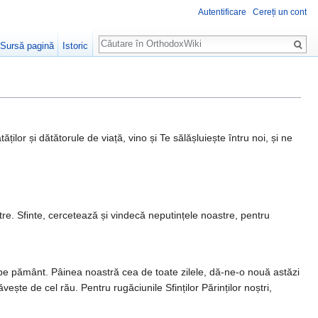
Autentificare
Cereți un cont
Căutare
Sursă pagină
Istoric
ților și dătătorule de viață, vino și Te sălășluiește întru noi, și ne
e. Sfinte, cercetează și vin­decă neputințele noas­tre, pentru
i pe pă­mânt. Pâinea noastră cea de toate zilele, dă-ne-o nouă astăzi
­vește de cel rău. Pentru rugăciunile Sfinților Părinților noștri,