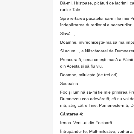
Dă-mi, Hristoase, picături de la­crimi, c
rurilor Tale.
Spre iertarea păcatelor să-mi fie mie Pre
în­de­păr­tarea durerilor și a necazurilor.
Slavă...,
Doamne, învrednicește-mă să mă îm­­păr
Și acum..., a Născătoarei de Dumneze
Preacurată, ceea ce ești masă a Pâinii V
din Acesta și să fiu viu.
Doamne, miluiește (de trei ori).
Sedealna:
Foc și lumină să-mi fie mie primi­rea Pr
Dum­ne­zeu cea adevărată; că nu voi da înș
mă, strig către Tine: Po­me­nește-mă, D
Cântarea 4:
Irmos: Venit-ai din Fecioară...
Întrupându-Te, Mult-milostive, voit-ai 