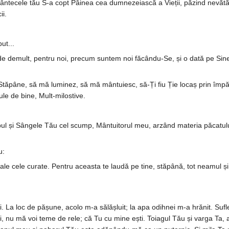
ântecele tău S-a copt Pâinea cea dumnezeiască a Vieții, păzind nevă­tă­
ii.
ut...
de demult, pentru noi, precum suntem noi făcându-Se, și o dată pe Sine Pă
c, Stăpâne, să mă luminez, să mă mântuiesc, să-Ți fiu Ție locaș prin îm­p
ule de bine, Mult-milostive.
l și Sângele Tău cel scump, Mân­­tuitorul meu, arzând materia pă­catului ș
u:
 tale cele curate. Pentru aceasta te laudă pe tine, stăpână, tot neamul și
. La loc de pășune, acolo m-a sălășluit; la apa odihnei m-a hrănit. Sufle
ții, nu mă voi teme de rele; că Tu cu mine ești. Toiagul Tău și varga T