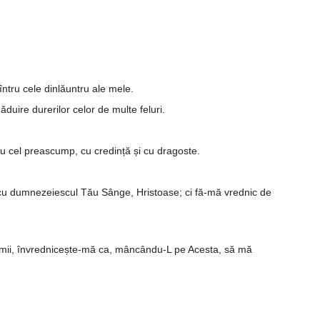
ntru cele din­lăuntru ale mele.
­duire durerilor celor de multe feluri.
 cel preascump, cu credință și cu dragoste.
și cu dumnezeiescul Tău Sânge, Hris­­toase; ci fă-mă vrednic de
umii, învrednicește-mă ca, mân­cându-L pe Acesta, să mă