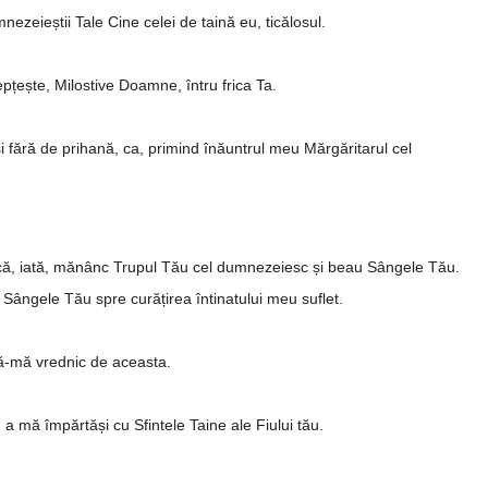
nezeieștii Tale Cine celei de taină eu, ticălosul.
ep­­­țește, Milostive Doamne, întru frica Ta.
și fără de prihană, ca, primind înăuntrul meu Mărgăritarul cel
it, că, iată, mănânc Trupul Tău cel dumnezeiesc și beau Sângele Tău.
 Sângele Tău spre curățirea întinatului meu suflet.
 fă-mă vrednic de aceasta.
a mă împărtăși cu Sfintele Taine ale Fiului tău.