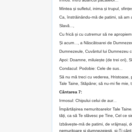
Irmos: Întru adâncul păcatelor...
Mintea și sufletul, inima și trupul, sfin­
Ca, înstrăinându-mă de patimi, să am adă
Slavă...,
Cu frică și cu cutremur să ne apro­­piem
Și acum..., a Născătoarei de Dumneze
Dumnezeule, Cuvântul lui Dum­nezeu cel S
Apoi: Doamne, miluiește (de trei ori), Sl
Condacul: Podobie: Cele de sus...
Să nu mă treci cu vederea, Hris­toase,
Tale Taine, Stăpâne; să nu-mi fie mie, ti
Cântarea 7:
Irmosul: Chipului celui de aur...
Împărtășirea nemuritoarelor Tale Tai­ne, 
tăți, ca să Te slăvesc pe Tine, Cel ce si
Izbăvește-mă de patimi, de vrăj­mași, de
nemuri­toare și dumne­zeiești, și-Ți cân