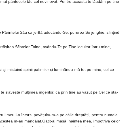
mat pântecele tău cel nevinovat. Pen­tru aceasta te lăudăm pe tine
rintelui Său ca jertfă adu­cându-Se, puru­rea Se jun­ghie, sfin­țind
ărtășirea Sfintelor Taine, avându-Te pe Tine locuitor întru mine,
i mistuind spinii pati­mi­lor și lu­mi­nân­du-mă tot pe mine, cel ce
 te slăvește mulțimea îngerilor, că prin tine au văzut pe Cel ce stă­
tul meu l-a întors, povățuitu-m-a pe căile dreptății, pentru numele
a, acestea m-au mângâiat.Gătit-ai masă înaintea mea, împotriva celor