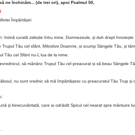
să ne închinăm... (de trei ori), apoi Psalmul 50,
i
intei Împărtășiri.
h: Inimă curată zidește întru mine, Dum­­nezeule, și duh drept înnoiește î
ie Trupul Tău cel sfânt, Milos­tive Doamne, și scump Sângele Tău, și tă­mă
ul Tău cel Sfânt nu-L lua de la mine.
evrednicul, să mănânc Trupul Tău cel preacurat și să beau Sângele Tău
 ticălosul, nu sunt vrednic să mă îm­păr­­tășesc cu preacuratul Tău Trup 
u:
ă și binecuvântată, care ai odrăslit Spicul cel nearat spre mântuire l
..