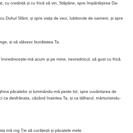
rat, cu credință și cu frică să vin, Stăpâne, spre împărtășirea Da­
a cu Duhul Sfânt, și spre viața de veci, Iubitorule de oameni, și spre
­ge, și să slăvesc bunătatea Ta.
, în­vrednicește-mă acum și pe mine, ne­vrednicul, să gust cu frică
­ghina păcatelor și lumi­nându-mă peste tot, spre cuvân­ta­rea de
i ca desfrâ­nata, căzând îna­intea Ta, și ca tâlharul, măr­tu­ri­sindu-
sta mă rog Ție să curățești și păcatele mele.