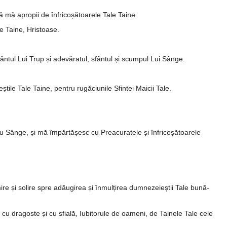
ă mă apropii de înfrico­șă­toa­rele Tale Taine.
le Taine, Hristoase.
fântul Lui Trup și adevăratul, sfân­tul și scumpul Lui Sânge.
e Tale Taine, pentru ru­­găciunile Sfintei Maicii Tale.
 Sânge, și mă împărtășesc cu Prea­­curatele și înfricoșătoarele
mire și solire spre adăugirea și în­mulțirea dumnezeieștii Tale bună­
 dragoste și cu sfială, Iubi­­to­rule de oa­meni, de Tainele Tale cele