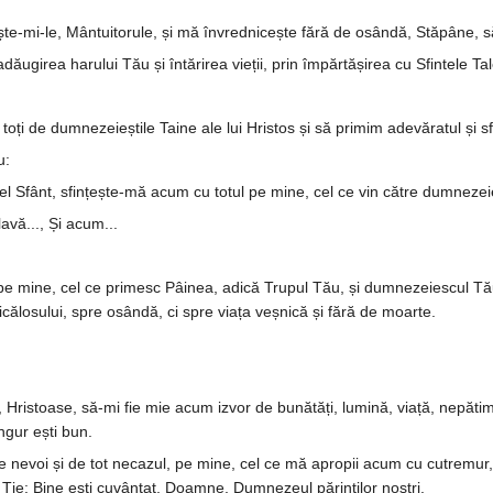
țește-mi-le, Mântuitorule, și mă în­vred­nicește fără de osândă, Stă­pâne, s
ugirea harului Tău și întă­rirea vieții, prin împărtășirea cu Sfintele Ta
 toți de dumnezeieștile Taine ale lui Hristos și să primim adevăratul și s
u:
fânt, sfințește-mă acum cu totul pe mine, cel ce vin către dumneze­ieștil
avă..., Și acum...
 pe mine, cel ce primesc Pâinea, adică Trupul Tău, și dumnezeiescul Tău
călo­su­lui, spre osândă, ci spre viața veșnică și fără de moarte.
Hristoase, să-mi fie mie acum izvor de bunătăți, lumină, viață, nepă­­­ti­­
ngur ești bun.
 nevoi și de tot necazul, pe mine, cel ce mă apropii acum cu cu­tre­mur, cu
t Ție: Bine ești cuvântat, Doamne, Dum­nezeul părinților noștri.