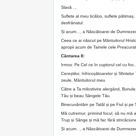
Slavă...,
Suflete al meu ticălos, suflete pă­timaș
desfrânatul.
Și acum..., a Născătoarei de Dumneze
Ceea ce ai născut pe Mântuitorul Hristo
apropii acum de Tainele cele Preacurate, 
Cântarea 8:
Irmos: Pe Cel ce în cuptorul cel cu foc..
Cereștilor, înfricoșătoarelor și Sfin­­­t
ze­ule, Mân­tuitorul meu.
Către a Ta milostivire alergând, Bu­nule,
Tău și beau Sângele Tău.
Binecuvântăm pe Tatăl și pe Fiul și pe
Mă cutremur, primind focul, să nu mă apri
Trup și Sânge și mă fac fără stricăciun
Și acum..., a Născătoarei de Dumneze