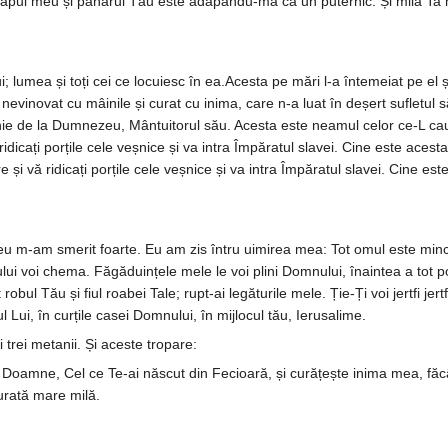
pul meu și paharul Tău este adăpându-mă ca un puternic. Și mila Ta mă 
i; lumea și toți cei ce locuiesc în ea.Acesta pe mări l-a întemeiat pe el 
l nevinovat cu mâinile și curat cu inima, care n-a luat în deșert sufletul
ie de la Dumnezeu, Mântuitorul său. Acesta este neamul celor ce-L cau
ă ridicați porțile cele veșnice și va intra Împăratul slavei. Cine este ac
tre și vă ridicați porțile cele veșnice și va intra Împăratul slavei. Cine 
eu m-am smerit foarte. Eu am zis întru uimirea mea: Tot omul este minci
nului voi chema. Făgăduințele mele le voi plini Domnului, înaintea a tot 
bul Tău și fiul roabei Tale; rupt-ai legăturile mele. Ție-Ți voi jertfi je
l Lui, în curțile casei Dom­nului, în mij­locul tău, Ierusalime.
 și trei metanii. Și aceste tropare:
 Doamne, Cel ce Te-ai născut din Fecioară, și curățește inima mea, fă­
u­rată mare milă.