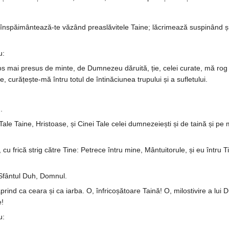
, înspăimântează-te văzând prea­­slă­­vitele Taine; lăcrimează suspi­nând ș
u:
s mai presus de minte, de Dum­­nezeu dăruită, ție, celei curate, mă ro
cu­rățește-mă întru totul de întină­ciu­nea trupului și a sufletului.
.
elor Tale Taine, Hristoase, și Cinei Tale celei dumnezeiești și de taină și
 cu frică strig către Tine: Pe­­­trece întru mine, Mântuitorule, și eu întru
 Sfântul Duh, Domnul.
nd ca ceara și ca iarba. O, în­fri­­­co­șă­toare Taină! O, mi­losti­vire a
e!
u: