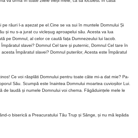
va urma în toate zilele vieții mele, ca să locuiesc în casa
și pe râuri l-a așezat pe el.Cine se va sui în muntele Domnului Și
 său și nu s-a jurat cu vicleșug aproapelui său. Acesta va lua
tă pe Domnul, al celor ce caută fața Dumnezeului lui Iacob.
esta Împăratul slavei? Domnul Cel tare și puternic, Domnul Cel tare în
este acesta Împăratul slavei? Domnul puterilor, Acesta este Împăratul
nos! Ce voi răsplăti Domnului pen­tru toate câte mi-a dat mie? Pa­
po­porul Său. Scumpă este îna­intea Dom­nului moartea cuvioșilor Lui.
rtfă de laudă și nu­mele Dom­nului voi chema. Făgădu­in­țele mele le
când-o biserică a Preacu­ratului Tău Trup și Sânge, și nu mă lepăda