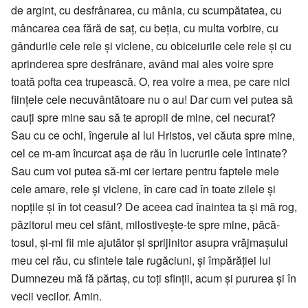
de argint, cu des­frâ­narea, cu mânia, cu scumpătatea, cu
mânca­rea cea fără de saț, cu beția, cu multa vorbire, cu
gândurile cele rele și vi­clene, cu obiceiurile cele rele și cu
aprin­de­rea spre desfrânare, având mai ales voire spre
toată pof­ta cea trupească. O, rea voire a mea, pe care nici
ființele cele necuvân­tătoare nu o au! Dar cum vei putea să
cauți spre mine sau să te apropii de mine, cel necurat?
Sau cu ce ochi, îngerule al lui Hristos, vei căuta spre mi­ne,
cel ce m-am în­curcat așa de rău în lu­cru­rile cele întinate?
Sau cum voi pu­tea să-mi cer ier­tare pentru faptele mele
cele amare, rele și vi­clene, în care cad în toate zilele și
nopțile și în tot ceasul? De aceea cad înaintea ta și mă rog,
pă­zitorul meu cel sfânt, mi­losti­vește-te spre mine, pă­că­
tosul, și-mi fii mie aju­tător și sprijinitor asu­pra vrăjmașului
meu cel rău, cu sfintele tale rugăciuni, și îm­părăției lui
Dum­nezeu mă fă păr­taș, cu toți sfinții, acum și pu­rurea și în
vecii vecilor. Amin.