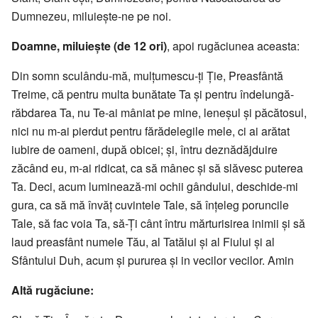
Dumnezeu, miluiește-ne pe noi.
Doamne, miluiește (de 12 ori)
, apoi rugăciunea aceasta:
Din somn sculându-mă, mulțumescu-ți Ție, Preasfântă
Treime, că pentru multa bunătate Ta și pentru îndelungă-
răbdarea Ta, nu Te-ai mâniat pe mine, leneșul și păcătosul,
nici nu m-ai pierdut pentru fărădelegile mele, ci ai arătat
iubire de oameni, după obicei; și, întru deznădăjduire
zăcând eu, m-ai ridicat, ca să mânec și să slăvesc puterea
Ta. Deci, acum luminează-mi ochii gândului, deschide-mi
gura, ca să mă învăț cuvintele Tale, să înțeleg poruncile
Tale, să fac voia Ta, să-Ți cânt întru mărturisirea inimii și să
laud preasfânt numele Tău, al Tatălui și al Fiului și al
Sfântului Duh, acum și pururea și in vecilor vecilor. Amin
Altă rugăciune: