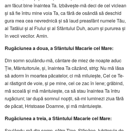
am făcut bine înaintea Ta. Izbăvește-mă deci de cel viclean
și să fie întru mine voia Ta, ca fără de osândă să deschid
gura mea cea nevrednică și să laud prea­sfânt nu­mele Tău,
al Tatălui și al Fiului și al Sfântului Duh, acum și puru­rea și
în vecii vecilor. Amin.
Rugăciunea a doua, a Sfântului Macarie cel Mare:
Din somn sculându-mă, cântare de miez de noapte aduc
Ție, Mân­tu­itorule, și, înaintea Ta căzând, strig: Nu mă lăsa
să adorm în moartea pă­catelor, ci mă mi­luiește, Cel ce Te-
ai răstignit de voie, și pe mine, cel ce zac în lene; grăbind,
mă scoa­lă și mă mân­tuiește, ca să stau înaintea Ta întru
rugăciuni; iar după somnul nopții, să-mi lumi­nezi ziua fără
de păcat, Hris­toase Doam­ne, și mă mântuiește.
Rugăciunea a treia, a Sfântului Macarie cel Mare:
Sculându-mă din somn, către Tine, Stă­pâne, Iubitorule de