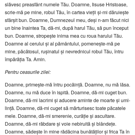
slăvesc preasfânt numele Tău. Doamne, Iisuse Hristoase,
scrie-mă pe mine, robul Tău, în cartea vieții și-mi dăruiește
sfârșit bun. Doamne, Dum­ne­zeul meu, deși n-am făcut nici
un bine înaintea Ta, dă-mi, după harul Tău, să pun început
bun. Doamne, stro­pește inima mea cu roua ha­rului Tău.
Doamne al cerului și al pă­mân­tului, pome­neș­te-mă pe
mine, păcă­tosul, ru­șinatul și nevred­­nicul robul Tău, întru
îm­părăția Ta. Amin.
Pentru ceasurile zilei:
Doamne, primește-mă întru pocă­ință. Doamne, nu mă lăsa.
Doamne, nu mă duce în ispită. Doamne, dă-mi cuget bun.
Doam­ne, dă-mi la­cri­mi și aduce­re aminte de moarte și umi­
lință. Doam­­ne, dă-mi cuget să mărturisesc toate pă­catele
mele. Doamne, dă-mi smerenie, curăție și ascultare.
Doamne, dă-mi răbdare și voie nebiruită și blân­­­dețe.
Doamne, sădește în mine ră­dă­cina bu­nă­tăților și frica Ta în