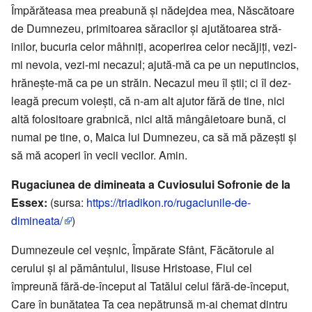
Împărăteasa mea preabună și nă­dejdea mea, Născătoare
de Dumne­zeu, primitoarea săracilor și ajutătoa­rea stră­­
inilor, bucuria celor mâhniți, aco­pe­rirea celor necăjiți, vezi-
mi nevoia, vezi-mi necazul; ajută-mă ca pe un ne­putincios,
hrănește-mă ca pe un străin. Necazul meu îl știi; ci îl dez­
lea­gă precum voiești, că n-am alt ajutor fă­ră de tine, nici
altă folositoare grab­­­nică, nici altă mângâietoare bună, ci
numai pe tine, o, Maica lui Dum­ne­zeu, ca să mă păzești și
să mă acoperi în vecii ve­cilor. Amin.
Rugaciunea de dimineata a Cuviosului Sofronie de la
Essex:
(sursa:
https://triadikon.ro/rugaciunile-de-
dimineata/
)
Dumnezeule cel veșnic, Împărate Sfânt, Făcătorule al
cerului și al pământului, Iisuse Hristoase, Fiul cel
împreună fără-de-început al Tatălui celui fără-de-început,
Care în bunătatea Ta cea nepătrunsă m-ai chemat dintru