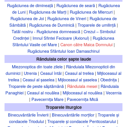
Rugăciunea de dimineață
|
Rugăciunea de seară
|
Rugăciunea
de Luni
|
Rugăciunea de Marți
|
Rugăciunea de Miercuri
|
Rugăciunea de Joi
|
Rugăciunea de Vineri
|
Rugăciunea de
Sâmbătă
|
Rugăciunea de Duminică
|
Troparele de umilință
|
Tatăl nostru - Rugăciunea domnească
|
Crezul – Simbolul
Credinței
|
Imnul Sfintei Fecioare (Axionul)
|
Rugăciunea
Sfântului Vasile cel Mare
|
Canon către Maica Domnului
|
Rugăciunea Sfântului Ioan Damaschinul
Rânduiala celor șapte laude
Miezonoptica din toate zilele
|
Rânduiala Miezonopticii din
duminici
|
Utrenia
|
Ceasul întâi
|
Ceasul al treilea
|
Mijloceasul al
treilea
|
Ceasul al șaselea
|
Mijloceasul al șaselea
|
Obednița
|
Troparele de peste săptămână
|
Rânduiala mesei
|
Rânduiala
Panaghiei
|
Ceasul al nouălea
|
Mijloceasul al nouălea
|
Vecernia
|
Pavecernița Mare
|
Pavecernița Mică
Troparele liturgice
Binecuvântările Învierii
|
Binecuvântările morților
|
Troparele și
condacele Triodului
|
Troparele și condacele Penticostarului
|