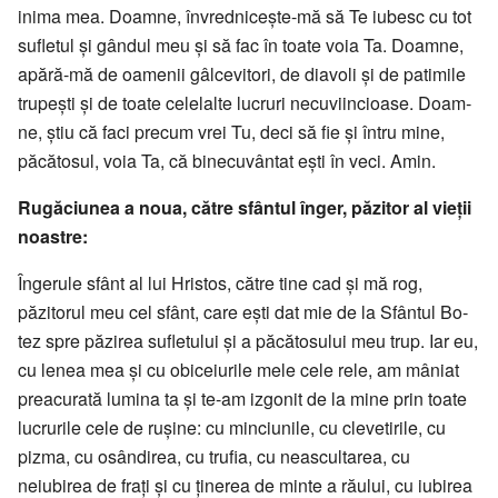
ini­ma mea. Doam­ne, învrednicește-mă să Te iu­besc cu tot
sufletul și gândul meu și să fac în toate voia Ta. Doam­ne,
apără-mă de oamenii gâl­cevitori, de diavoli și de patimile
trupești și de toate cele­lal­te lucruri necuviin­cioase. Doam­
ne, știu că faci precum vrei Tu, deci să fie și întru mine,
păcă­tosul, voia Ta, că bi­necuvântat ești în veci. Amin.
Rugăciunea a noua, către sfântul înger, păzitor al vieții
noastre:
Îngerule sfânt al lui Hristos, că­tre tine cad și mă rog,
păzitorul meu cel sfânt, care ești dat mie de la Sfân­tul Bo­
tez spre păzirea sufletului și a pă­că­to­sului meu trup. Iar eu,
cu lenea mea și cu obiceiurile mele cele rele, am mâ­niat
prea­curată lumina ta și te-am iz­gonit de la mine prin toate
lu­crurile cele de rușine: cu minciu­nile, cu cle­vetirile, cu
pizma, cu osân­direa, cu tru­fia, cu neascultarea, cu
neiubirea de frați și cu ținerea de minte a răului, cu iubirea