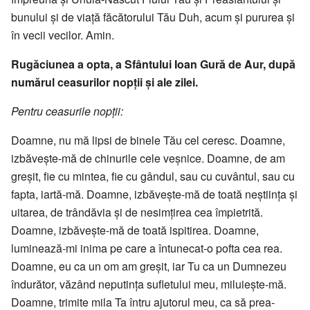
bu­nului și de viață făcătorului Tău Duh, acum și pururea și
în vecii vecilor. Amin.
Rugăciunea a opta, a Sfântului Ioan Gură de Aur, după
numărul ceasurilor nopții și ale zilei.
Pentru ceasurile nopții:
Doamne, nu mă lipsi de bine­le Tău cel ceresc. Doamne,
izbăvește-mă de chi­nurile cele veșnice. Doamne, de am
gre­șit, fie cu mintea, fie cu gândul, sau cu cu­vântul, sau cu
fapta, iartă-mă. Doamne, izbăvește-mă de toată ne­­știința și
uitarea, de trândăvia și de ne­simțirea cea îm­pietrită.
Doamne, iz­­băvește-mă de toată ispitirea. Doam­­ne,
luminează-mi inima pe care a în­tu­necat-o pofta cea rea.
Doamne, eu ca un om am greșit, iar Tu ca un Dum­­nezeu
îndurător, văzând ne­putința sufletului meu, miluiește-mă.
Doamne, trimite mila Ta întru ajutorul meu, ca să prea­