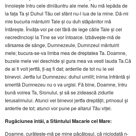
înnoiește întru cele dinlăuntru ale mele. Nu mă lepăda de
la fața Ta și Duhul Tău cel sfânt nu-l lua de la mine. Dă-mi
mie bucuria mântuirii Tale și cu duh stăpânitor mă
întărește. Învăța-voi pe cei fără de lege căile Tale și cei
necredincioși la Tine se vor întoarce. Izbăvește-mă de
vărsarea de sânge, Dumnezeule, Dumnzeul mântuirii
mele; bucura-se-va limba mea de dreptatea Ta. Doamne,
buzele mele vei deschide și gura mea va vesti lauda Ta.Că
de ai fi voit jertfă, ți-aș fi dat; arderile de tot nu le vei
binevoi. Jertfa lui Dumnezeu: duhul umilit; inima înfrântă și
smerită Dumnezeu nu o va urgisi. Fă bine, Doamne, întru
bună voirea Ta, Sionului, și să se zidească zidurile
Ierusalimului. Atunci vei binevoi jertfa dreptății, prinosul și
arderile de tot; atunci vor pune pe altarul Tău viței.
Rugăciunea întâi, a Sfântului Macarie cel Mare:
Doamne, curățește-mă pe mine pă­­că­to­sul, că niciodată n-