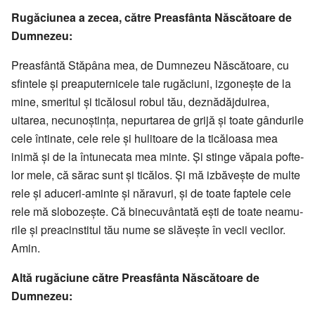
Rugăciunea a zecea, către Preasfânta Născătoare de
Dumnezeu:
Preasfântă Stăpâna mea, de Dum­­ne­zeu Născătoare, cu
sfintele și prea­puternicele tale rugăciuni, izgo­nește de la
mine, sme­ritul și ticălosul robul tău, deznădăjdui­rea,
uitarea, necu­noș­tința, nepurtarea de gri­jă și toate gân­durile
cele întinate, cele rele și hu­litoare de la ticăloasa mea
inimă și de la întu­ne­cata mea minte. Și stinge vă­paia pof­te­
lor mele, că sărac sunt și ti­călos. Și mă iz­bă­vește de multe
rele și adu­ceri-aminte și năravuri, și de toa­te fap­tele cele
rele mă slobozește. Că bine­cu­vântată ești de toate nea­mu­
rile și prea­cinstitul tău nume se slăvește în vecii ve­cilor.
Amin.
Altă rugăciune către Preasfânta Născătoare de
Dumnezeu: