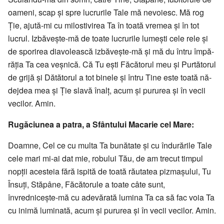
oameni, scap și spre lucrurile Tale mă nevoiesc. Mă rog
Ție, ajută-mi cu milostivirea Ta în toată vre­mea și în tot
lucrul. Iz­bă­vește-mă de toa­te lucrurile lumești cele rele și
de spo­rirea diavolească izbăvește-mă și mă du întru împă­
răția Ta cea veșnică. Că Tu ești Făcă­­torul meu și Purtătorul
de grijă și Dătătorul a tot binele și întru Tine este toa­­tă nă­
dejdea mea și Ție slavă înalț, acum și pururea și în vecii
vecilor. Amin.
Rugăciunea a patra, a Sfântului Macarie cel Mare:
Doamne, Cel ce cu multa Ta bu­nă­tate și cu îndurările Tale
cele mari mi-ai dat mie, robului Tău, de am trecut timpul
nopții acesteia fără ispită de toată răutatea pizmașului, Tu
Însuți, Stăpâne, Făcătorule a toate câte sunt,
învrednicește-mă cu ade­vărată lumina Ta ca să fac voia Ta
cu inimă lu­mi­na­tă, acum și pururea și în vecii vecilor. Amin.