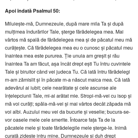
Apoi îndată Psalmul 50:
Miluiește-mă, Dumnezeule, după mare mila Ta și după
mulțimea îndurărilor Tale, șterge fărădelegea mea. Mai
vârtos mă spală de fărădelegea mea și de păcatul meu mă
curățește. Că fărădelegea mea eu o cunosc și păcatul meu
înaintea mea este pururea. Ție unuia am greșit și rău
înaintea Ta am făcut, așa încât drept ești Tu întru cuvintele
Tale și biruitor când vei judeca Tu. Că iată întru fărădelegi
m-am zămislit și în păcate m-a născut maica mea. Că iată
adevărul ai iubit; cele nearătate și cele ascunse ale
înțelepciunii Tale, mi-ai arătat mie. Stropi-mă-vei cu isop și
mă voi curăți; spăla-mă-vei și mai vârtos decât zăpada mă
voi albi. Auzului meu vei da bucurie și veselie; bucura-se-
vor oasele mele cele smerite. Întoarce fața Ta de la
păcatele mele și toate fărădelegile mele șterge-le. Inimă
curată zidește intru mine, Dumnezeule și duh drept