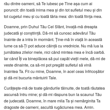
rău dintre oameni, să Te iubesc pe Tine aşa cum ai
poruncit: din toată inima mea şi din tot sufletul meu şi din
tot cugetul meu şi cu toată tăria mea: din toată fiinţa mea.
Doamne, prin Duhul Tău Cel Sfânt, învaţă-mă dreapta
judecată şi conştiinţă. Dă-mi să cunosc adevărul Tău
înainte de a intra în mormânt. Ţine-mă în viaţă în această
lume ca să-Ți pot aduce căinţă cu vrednicie. Nu mă lua la
jumătatea zilelor mele, nici când mintea mea e încă oarbă.
Iar când Îţi va bineplăcea să pui capăt vieţii mele, dă-mi de
veste dinainte, ca să-mi pot pregăti sufletul să vină
înaintea Ta. Fii cu mine, Doamne, în acel ceas înfricoşător
şi dă-mi bucuria mântuirii Tale.
Curăţeşte-mă de toate gândurile tăinuite, de toată răutatea
ascunsă întru mine; şi dă-mi răspuns bun la scaunul Tău
de judecată. Doamne, în mare mila Ta şi nemărginita Ta
dragoste de oameni, ascultă rugăciunea mea. Amin.