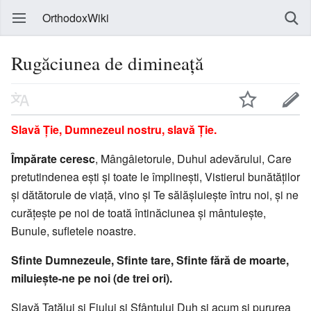
OrthodoxWiki
Rugăciunea de dimineață
Slavă Ție, Dumnezeul nostru, slavă Ție.
Împărate ceresc
, Mângâieto­rule, Duhul adevărului, Care
pretutindenea ești și toate le îm­plinești, Vistierul bunătăților
și dătătorule de viață, vino și Te sălășluiește întru noi, și ne
curățește pe noi de toată întinăciunea și mântuiește,
Bunule, sufletele noastre.
Sfinte Dumnezeule, Sfinte tare, Sfinte fără de moarte,
miluiește-ne pe noi (de trei ori).
Slavă Tatălui și Fiului și Sfântului Duh și acum și pururea