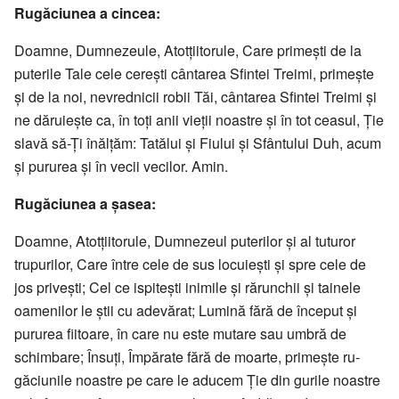
Rugăciunea a cincea:
Doamne, Dumnezeule, Atotțiitoru­le, Care primești de la
puterile Tale cele ce­rești cântarea Sfintei Treimi, pri­mește
și de la noi, nevrednicii robii Tăi, cântarea Sfintei Treimi și
ne dă­ru­iește ca, în toți anii vieții noas­tre și în tot ceasul, Ție
sla­vă să-Ți înăl­țăm: Ta­tălui și Fiului și Sfân­tului Duh, acum
și pururea și în vecii ve­cilor. Amin.
Rugăciunea a șasea:
Doamne, Atotțiitorule, Dumne­zeul pu­te­rilor și al tuturor
trupurilor, Care între cele de sus locuiești și spre cele de
jos privești; Cel ce is­pitești inimile și ră­runchii și tainele
oamenilor le știi cu ade­vărat; Lu­mină fără de început și
pururea fii­toare, în care nu este mu­tare sau umbră de
schimbare; Însuți, Îm­părate fără de moar­te, primește ru­
găciunile noastre pe care le aducem Ție din gurile noastre