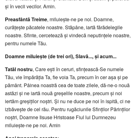
și în vecii vecilor. Amin.
Preasfântă Treime
, miluiește-ne pe noi. Doam­ne,
curățește păcatele noastre. Stăpâne, iartă fărădelegile
noastre. Sfinte, cercetează și vin­decă neputințele noas­tre,
pentru numele Tău.
Doamne miluiește (de trei ori), Slavă..., și acum...
Tatăl nostru
, Care ești în ceruri, sfin­țească-Se numele
Tău, vie împărăția Ta, fie voia Ta, precum în cer așa și pe
pă­mânt. Pâinea noastră cea de toate zilele, dă-ne-o nouă
astăzi și ne iartă nouă greșelile noastre, precum și noi
iertăm greșiților noș­tri. Și nu ne duce pe noi în ispită, ci ne
izbă­vește de cel rău. Pentru rugăciunile Sfinților Părinților
noștri, Doamne Iisuse Hristoase Fiul lui Dumnezeu
miluiește-ne pe noi. Amin