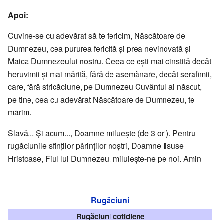
Apoi:
Cuvine-se cu adevărat să te fe­ri­cim, Născătoare de
Dumnezeu, cea puru­rea fe­ricită și prea nevinovată și
Maica Dum­ne­zeului nostru. Ceea ce ești mai cinstită decât
heruvimii și mai mărită, fără de ase­mănare, decât serafimii,
ca­re, fără stri­că­ciune, pe Dumnezeu Cu­vântul ai născut,
pe tine, cea cu ade­vărat Năs­cătoare de Dumnezeu, te
mărim.
Slavă... Și acum..., Doamne miluește (de 3 ori). Pentru
rugăciunile sfinților părinților noștri, Doamne Iisuse
Hristoase, Fiul lui Dumnezeu, miluiește-ne pe noi. Amin
Rugăciuni
Rugăciuni cotidiene