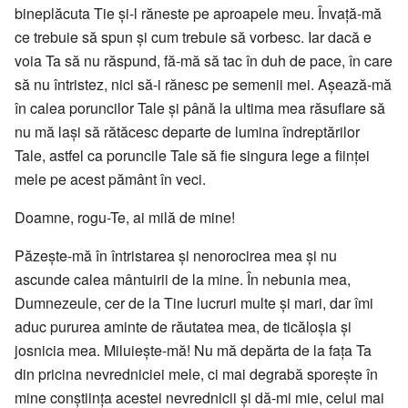
bineplăcuta Tie şi-l răneste pe aproapele meu. Învaţă-mă
ce trebuie să spun şi cum trebuie să vorbesc. Iar dacă e
voia Ta să nu răspund, fă-mă să tac în duh de pace, în care
să nu întristez, nici să-i rănesc pe semenii mei. Aşează-mă
în calea poruncilor Tale şi până la ultima mea răsuflare să
nu mă laşi să rătăcesc departe de lumina îndreptărilor
Tale, astfel ca poruncile Tale să fie singura lege a fiinţei
mele pe acest pământ în veci.
Doamne, rogu-Te, ai milă de mine!
Păzeşte-mă în întristarea şi nenorocirea mea şi nu
ascunde calea mântuirii de la mine. În nebunia mea,
Dumnezeule, cer de la Tine lucruri multe şi mari, dar îmi
aduc pururea aminte de răutatea mea, de ticăloşia şi
josnicia mea. Miluieşte-mă! Nu mă depărta de la faţa Ta
din pricina nevredniciei mele, ci mai degrabă sporeşte în
mine conştiinţa acestei nevrednicii şi dă-mi mie, celui mai