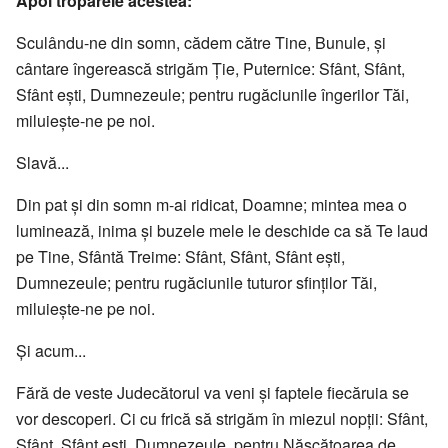
Apoi troparele acestea:
Sculându-ne din somn, cădem către Tine, Bunule, și
cântare îngerească strigăm Ție, Puternice: Sfânt, Sfânt,
Sfânt ești, Dumnezeule; pentru rugăciunile îngerilor Tăi,
miluiește-ne pe noi.
Slavă...
Din pat și din somn m-ai ridicat, Doamne; mintea mea o
luminează, inima și buzele mele le deschide ca să Te laud
pe Tine, Sfântă Treime: Sfânt, Sfânt, Sfânt ești,
Dumnezeule; pentru rugăciunile tuturor sfinților Tăi,
miluiește-ne pe noi.
Și acum...
Fără de veste Judecătorul va veni și faptele fiecăruia se
vor descoperi. Ci cu frică să strigăm în miezul nopții: Sfânt,
Sfânt, Sfânt ești, Dumnezeule, pentru Născătoarea de