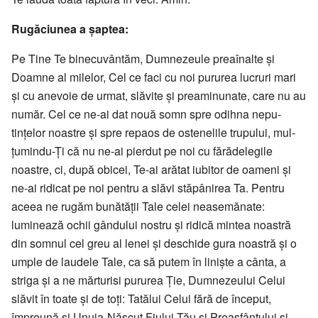
Rugăciunea a șaptea:
Pe Tine Te binecuvântăm, Dum­neze­ule preaînalte și
Doamne al mile­lor, Cel ce faci cu noi pururea lucruri mari
și cu anevoie de urmat, slăvite și preaminunate, care nu au
număr. Cel ce ne-ai dat nouă somn spre odihna nepu­
tințelor noastre și spre repaos de ostenelile trupului, mul­
țumindu-Ți că nu ne-ai pierdut pe noi cu fărădelegile
noastre, ci, după obicei, Te-ai arătat iu­bitor de oameni și
ne-ai ridicat pe noi pen­tru a slăvi stăpânirea Ta. Pen­tru
aceea ne rugăm bunătății Tale celei nease­mănate:
luminează ochii gândului nostru și ridică mintea noastră
din somnul cel greu al lenei și deschide gura noastră și o
umple de laudele Tale, ca să putem în liniște a cânta, a
striga și a ne mărturisi pururea Ție, Dumnezeului Celui
slăvit în toate și de toți: Tatălui Celui fără de în­ceput,
împreună și Unuia-Născut Fiului Tău și Preasfântului și