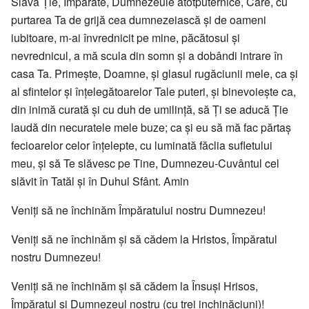
Slavă Ție, Împărate, Dumnezeule atotputernice, Care, cu
purtarea Ta de grijă cea dumnezeiască și de oameni
iubitoare, m-ai învrednicit pe mine, păcătosul și
nevrednicul, a mă scula din somn și a dobândi intrare în
casa Ta. Primește, Doamne, și glasul rugăciunii mele, ca și
al sfintelor și înțelegătoarelor Tale puteri, și binevoiește ca,
din inimă curată și cu duh de umilință, să Ți se aducă Ție
laudă din necuratele mele buze; ca și eu să mă fac părtaș
fecioarelor celor înțelepte, cu luminată făclia sufletului
meu, și să Te slăvesc pe Tine, Dumnezeu-Cuvântul cel
slăvit în Tatăl și în Duhul Sfânt. Amin
Veniți să ne închinăm Împăratului nostru Dumnezeu!
Veniți să ne închinăm și să cădem la Hristos, Împăratul
nostru Dumnezeu!
Veniți să ne închinăm și să cădem la Însuși Hrisos,
Împăratul și Dumnezeul nostru (cu trei inchinăciuni)!