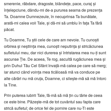
smerenie, răbdare, dragoste, blândeţe, pace, curaj şi
înţelepciune, dându-mi de-a pururea seama de prezenţa
Ta. Doamne Dumnezeule, în necuprinsa Ta bunătate,
arată-mi calea voii Tale, şi dă-mi să umblu în faţa Ta fără
păcat.
Tu Doamne, Tu ştii cele de care am nevoie. Tu cunoşti
orbirea şi neştiinţa mea, cunoşti neputinţa şi stricăciunea
sufletului meu, dar nici durerea şi întristarea mea nu-ţi sunt
ascunse Ţie. De aceea, Te rog, ascultă rugăciunea mea şi
prin Duhul Tău Cel Sfânt învaţă-mă calea pe care să merg;
iar atunci când voinţa mea ticăloasă mă va conduce pe
alte cărări nu mă cruţa, Doamne, ci sileşte-mă să mă întorc
la Tine.
Prin puterea iubirii Tale, fă-mă să mă ţin cu tărie de ceea
ce este bine. Păzeşte-mă de tot cuvântul sau fapta care
strică sufletul; de orice fel de pornire care nu-Ti este