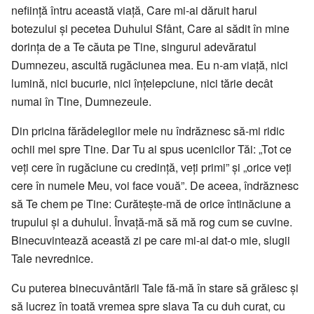
neființă întru această viaţă, Care mi-ai dăruit harul
botezului şi pecetea Duhului Sfânt, Care ai sădit în mine
dorinţa de a Te căuta pe Tine, singurul adevăratul
Dumnezeu, ascultă rugăciunea mea. Eu n-am viaţă, nici
lumină, nici bucurie, nici înţelepciune, nici tărie decât
numai în Tine, Dumnezeule.
Din pricina fărădelegilor mele nu îndrăznesc să-mi ridic
ochii mei spre Tine. Dar Tu ai spus ucenicilor Tăi: „Tot ce
veţi cere în rugăciune cu credinţă, veţi primi” şi „orice veţi
cere în numele Meu, voi face vouă”. De aceea, îndrăznesc
să Te chem pe Tine: Curăteşte-mă de orice întinăciune a
trupului şi a duhului. Învaţă-mă să mă rog cum se cuvine.
Binecuvintează această zi pe care mi-ai dat-o mie, slugii
Tale nevrednice.
Cu puterea binecuvântării Tale fă-mă în stare să grăiesc şi
să lucrez în toată vremea spre slava Ta cu duh curat, cu