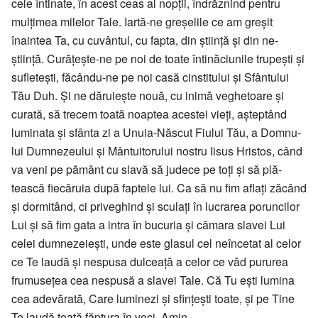
cele întinate, în acest ceas al nopții, îndrăz­nind pentru
mulțimea milelor Tale. Iartă-ne gre­șe­lile ce am greșit
înaintea Ta, cu cu­vân­tul, cu fapta, din știință și din ne­
știință. Curățește-ne pe noi de toate în­ti­nă­ciunile trupești și
sufletești, fă­cân­du-ne pe noi casă cinstitului și Sfân­tului
Tău Duh. Și ne dăruiește nouă, cu inimă veghetoare și
curată, să trecem toată noaptea acestei vieți, aștep­tând
luminata și sfânta zi a Unuia-Născut Fiului Tău, a Dom­nu­
lui Dumnezeului și Mân­­tuitorului nostru Iisus Hristos, când
va veni pe pământ cu slavă să judece pe toți și să plă­
tească fiecăruia după faptele lui. Ca să nu fim aflați zăcând
și dormitând, ci priveghind și sculați în lucrarea po­runcilor
Lui și să fim gata a intra în bucuria și cămara sla­vei Lui
celei dum­nezeiești, unde este gla­sul cel ne­încetat al celor
ce Te laudă și nes­pusa dulceață a celor ce văd pu­rurea
fru­musețea cea nespusă a slavei Tale. Că Tu ești lumina
cea adevărată, Care lu­mi­nezi și sfințești toate, și pe Tine
Te laudă toată făptura în veci. Amin.