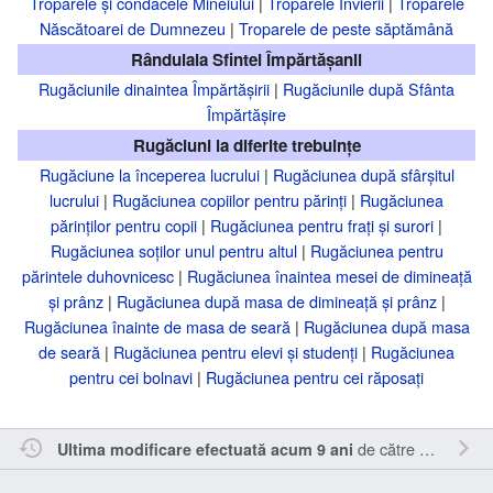
Troparele și condacele Mineiului
|
Troparele Învierii
|
Troparele
Născătoarei de Dumnezeu
|
Troparele de peste săptămână
Rânduiala Sfintei Împărtășanii
Rugăciunile dinaintea Împărtășirii
|
Rugăciunile după Sfânta
Împărtășire
Rugăciuni la diferite trebuințe
Rugăciune la începerea lucrului
|
Rugăciunea după sfârșitul
lucrului
|
Rugăciunea copiilor pentru părinți
|
Rugăciunea
părinților pentru copii
|
Rugăciunea pentru frați și surori
|
Rugăciunea soților unul pentru altul
|
Rugăciunea pentru
părintele duhovnicesc
|
Rugăciunea înaintea mesei de dimineață
și prânz
|
Rugăciunea după masa de dimineață și prânz
|
Rugăciunea înainte de masa de seară
|
Rugăciunea după masa
de seară
|
Rugăciunea pentru elevi și studenți
|
Rugăciunea
pentru cei bolnavi
|
Rugăciunea pentru cei răposați
de către
Kairos
.
Ultima modificare efectuată acum 9 ani