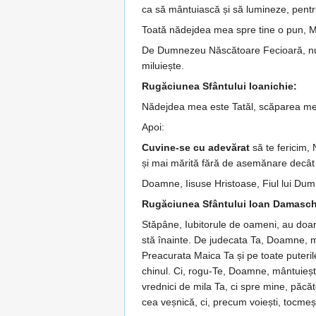
ca să mântuiască și să lumineze, pentru 
Toată nădejdea mea spre tine o pun, M
De Dumnezeu Născătoare Fe­cioa­ră, nu m
miluiește.
Rugăciunea Sfântului Ioanichie:
Nădejdea mea este Tatăl, scă­pa­rea me
Apoi:
Cuvine-se cu adevărat
să te feri­cim,
și mai mărită fără de ase­mănare decât s
Doamne, Iisuse Hristoase, Fiul lui Dumnez
Rugăciunea Sfântului Ioan Damaschin
Stăpâne, Iubitorule de oameni, au doa­r
stă înainte. De judecata Ta, Doamne, mă
Preacurata Maica Ta și pe toate puterile
chi­nul. Ci, rogu-Te, Doamne, mântu­iește
vrednici de mila Ta, ci spre mine, păcăto
cea veșnică, ci, precum vo­iești, toc­­me