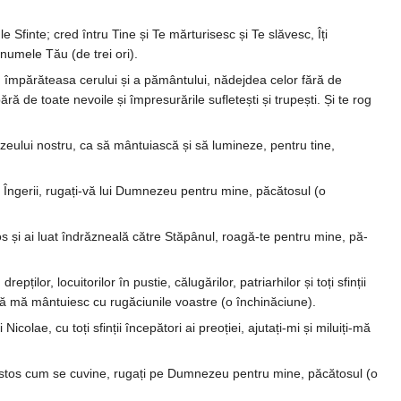
 Sfinte; cred întru Tine și Te măr­turi­sesc și Te slăvesc, Îți
nu­mele Tău (de trei ori).
m­pă­ră­teasa cerului și a pământului, nă­dej­dea celor fără de
ră de toate ne­voile și împresurările sufletești și tru­pești. Și te rog
zeului nostru, ca să mântuiască și să lumi­neze, pen­tru tine,
și În­ge­rii, ru­gați-vă lui Dum­nezeu pentru mine, păcă­tosul (o
stos și ai luat îndrăzneală către Stăpânul, roagă-te pentru mine, pă­
repți­lor, locuitorilor în pustie, călugărilor, pa­triarhilor și toți sfinții
a să mă mântuiesc cu rugăciunile voastre (o închinăciune).
lae, cu toți sfinții în­cepători ai pre­oției, ajutați-mi și mi­luiți-mă
 Hristos cum se cuvine, ru­gați pe Dum­­nezeu pentru mine, păcă­tosul (o