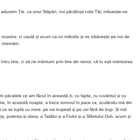
­du­cem Ție, ca unui Stăpân, noi păcă­toșii robii Tăi; miluiește-ne
 noastre, ci caută și acum ca un milos­tiv și ne izbăvește pe noi de
Tău chemăm.
tru tine, ci să ne mântuim prin tine din nevoi, că tu ești mân­tuirea
i păca­tele ce am făcut în a­ceastă zi, cu fapta, cu cuvântul și cu
amne, în aceas­tă noapte, a trece som­­­nul în pa­ce ca, scu­lându-mă din
 ce se lup­tă cu mine, pe cei tru­pești și pe cei fără de trup. Și mă
 puterea și slava, a Ta­tălui și a Fiului și a Sfân­­­tului Duh, acum și