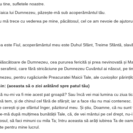
tine, su­fletele noastre.
aica lui Dumnezeu, păzește-mă sub a­co­perământul tău.
ă trece cu vederea pe mine, păcă­tosul, cel ce am nevoie de ajutorul tău
a este Fiul, acoperământul meu este Duhul Sfânt, Treime Sfântă, sla­vă
 Născătoare de Dumnezeu, cea puru­rea fe­ricită și prea nevinovată și M
era­fimii, ca­re fără stri­că­ciune pe Dum­nezeu Cu­vântul ai născut, pe
eu, pentru rugăciunile Preacu­ratei Maicii Tale, ale cuvio­șilor părin­țil
: (aceasta să o zici arătând spre patul tău)
ă nu-mi va fi mie acest pat groa­pă? Sau încă vei mai lumina cu ziua tică
 tem, și de chinul cel fără de sfâr­șit; iar a face rău nu mai contene
 cerești și pe sfântul înger, pă­zitorul meu. Și știu, Doamne, că nu sunt
-mă du­pă mul­ți­mea bunătății Tale, că, de vei mân­tui pe cel drept, nu-i 
sul, să faci mi­nuni cu mila Ta; întru aceasta să arăți iu­birea Ta de oa­me
ște pentru mine lucrul.