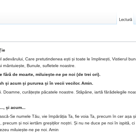
Lectură
Ție
 adevărului, Care pretutindenea ești și toate le îm­plinești, Vistierul bună
și mântuiește, Bunule, sufletele noastre.
 fără de moarte, miluiește-ne pe noi (de trei ori).
uh și acum și pururea și în vecii vecilor. Amin.
i. Doam­ne, curățește păcatele noastre. Stăpâne, iartă fărădelegile noast
.., și acum...
n­țească-Se numele Tău, vie împărăția Ta, fie voia Ta, precum în cer așa 
 precum și noi iertăm greșiților noș­tri. Și nu ne duce pe noi în ispită, ci 
ezeu miluiește-ne pe noi. Amin