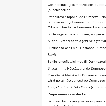
Cea nebiruită și dumnezeiască putere a 
(o închinăciune).
Preacurată Stăpână, de Dum­ne­zeu Năs­­­­
Stă­pâna mea și Doam­nă, de Dumne­zeu 
Milostivul tău Fiu și Dum­nezeul meu ca
Sfinte îngere, păzitorul meu, aco­peră-
Și apoi, vrând să te așezi pe așternu
Luminează ochii mei, Hristoase Dum­­­­n
Slavă...,
Sprijinitor sufletului meu fii, Dum­­­ne
Și acum..., a Născătoarei de Dumneze
Preaslăvită Maică a lui Dum­ne­zeu, care 
vă­­rat ne-ai născut nouă pe Dumnezeu în­
Apoi, sărutând Sfânta Cruce (sau o icoa
Rugăciunea cinstitei Cruci:
Să învie Dumnezeu și să se risipească v