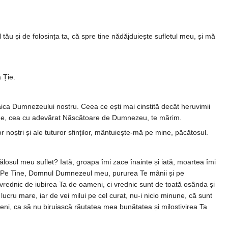
 și de folosința ta, că spre tine nă­dăj­duiește su­fletul meu, și mă
 Ție.
aica Dumne­zeului nostru. Ceea ce ești mai cinstită decât heruvimii
 tine, cea cu ade­vărat Năs­cătoare de Dum­nezeu, te mărim.
or noștri și ale tuturor sfinților, mântuiește-mă pe mine, păcătosul.
­losul meu suflet? Iată, groapa îmi zace înainte și iată, moartea îmi
sc. Pe Tine, Domnul Dumnezeul meu, puru­rea Te mânii și pe
 vrednic de iubi­rea Ta de oameni, ci vrednic sunt de toată osânda și
lucru mare, iar de vei milui pe cel curat, nu-i nicio mi­nu­ne, că sunt
ni, ca să nu bi­ru­iască rău­tatea mea bu­nătatea și milos­ti­virea Ta