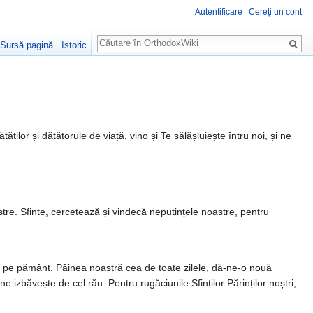
Autentificare
Cereți un cont
Căutare
Sursă pagină
Istoric
tăților și dătătorule de viață, vino și Te sălășluiește întru noi, și ne
re. Sfinte, cercetează și vin­decă neputințele noas­tre, pentru
și pe pă­mânt. Pâinea noastră cea de toate zilele, dă-ne-o nouă
ne izbă­vește de cel rău. Pentru rugăciunile Sfinților Părinților noștri,