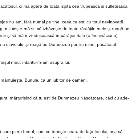
ă­cătosul, ci mă apără de toata ispita cea trupească și sufletească
ă­dejde nu am, fără numai pe tine, ceea ce ești cu totul nevinovată,
mi­luiește-mă și mă izbăvește de toate rău­tățile mele și roagă pe
nuri și să mă învredni­cească împărăției Sale (o închinăciune).
rea a diavolului și roagă pe Dum­nezeu pentru mine, păcătosul.
mașul meu: întăritu-m-am asu­pra lui.
ă mân­­tuiește, Bunule, ca un iubitor de oameni.
 gura, mărturisind că tu ești de Dum­­­nezeu Năs­cătoare, căci cu ade­
ră cum piere fumul; cum se topește ceara de fața focului, așa să