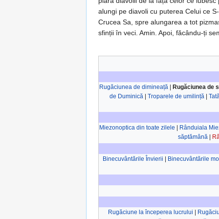
piară dia­volii de la fața celor ce iu­be
alungi pe diavoli cu puterea Celui ce S-a
Crucea Sa, spre alungarea a tot piz­mașu
sfinții în veci. Amin. Apoi, făcându-ți 
Rugăciunea de dimineață
|
Rugăciunea de 
de Duminică
|
Troparele de umilință
|
Tat
Miezonoptica din toate zilele
|
Rânduiala Miez
săptămână
|
Râ
Binecuvântările Învierii
|
Binecuvântările mor
Rugăciune la începerea lucrului
|
Rugăciun