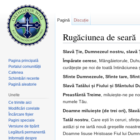
Pagină
Discuție
Rugăciunea de seară
Salt la:
navigare
,
căutare
Slavă Ție, Dumnezeul nostru, slavă 
Împărate ceresc
, Mângâieto­rule, Duhul
Pagina principală
Portalul comunității
curățește pe noi de toată întinăciunea 
Cafenea
Sfinte Dumnezeule, Sfinte tare, Sfinte
Schimbări recente
Pagină aleatorie
Slavă Tatălui și Fiului și Sfântului D
Preasfântă Treime
, miluiește-ne pe no
Unelte
numele Tău.
Ce trimite aici
Modificări corelate
Doamne miluiește (de trei ori), Slavă.
Încărcare fișier
Tatăl nostru
, Care ești în ceruri, sfi
Pagini speciale
Versiune de tipărit
astăzi și ne iartă nouă greșelile noastre,
Legătură permanentă
Doamne Iisuse Hristoase Fiul lui Dumn
Informații despre