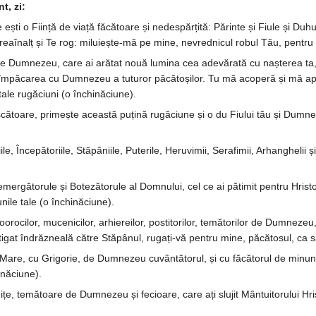
t, zi:
i o Ființă de viață făcătoare și nedes­părțită: Părinte și Fiule și Du­­hule
eaînalț și Te rog: miluiește-mă pe mine, ne­vredni­cul robul Tău, pentru 
e Dumnezeu, care ai arătat nouă lu­mi­na cea adevărată cu naș­terea ta, î
 și împăcarea cu Dum­­nezeu a tuturor păcătoșilor. Tu mă aco­peră și mă apă­
e tale ru­găciuni (o închinăciune).
toare, primește această puțină ru­­gă­ciu­ne și o du Fiului tău și Dum­ne­
le, Începătoriile, Stăpâniile, Pute­rile, He­ruvimii, Serafimii, Ar­hanghe­lii 
e­mergătorule și Botezătorule al Dom­­nu­lui, cel ce ai pătimit pentru Hri
unile tale (o închinăciune).
oorocilor, mucenicilor, arhi­e­rei­lor, postitorilor, temătorilor de Dum­­ne­zeu, d
câștigat îndrăzneală către Stăpânul, rugați-vă pentru mine, pă­că­tosul, c
are, cu Grigorie, de Dum­nezeu cu­vântătorul, și cu făcătorul de minuni Ni­co
hinăciune).
­­nițe, temătoare de Dumnezeu și fecioa­re, care ați slujit Mân­tui­to­rului