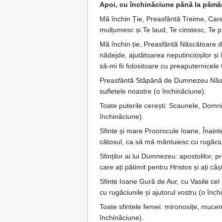
Apoi, cu închinăciune până la pămân
Mă închin Ție, Preasfântă Treime, Care eșt
mulțumesc și Te laud, Te cinstesc, Te pr
Mă închin ție, Preasfântă Născă­toa­re d
nădejde, aju­tă­toa­rea nepu­­tincio­șilor
să-mi fii folositoare cu prea­pu­­ter­nicel
Preasfântă Stăpână de Dumnezeu Năs­­­­că
sufletele noas­tre (o închină­ciune).
Toate puterile cerești: Scaunele, Dom­­nii­
închinăciune).
Sfinte și mare Proorocule Ioane, Îna­int
că­tosul, ca să mă mântuiesc cu rugă­­­ci
Sfinților ai lui Dumnezeu: apos­to­­­lilor, pr
care ați pătimit pen­tru Hristos și ați 
Sfinte Ioane Gură de Aur, cu Va­sile cel M
cu rugă­ciunile și ajutorul vostru (o înc
Toate sfintele femei: mironosițe, mu­­­­ce
în­chi­năciune).