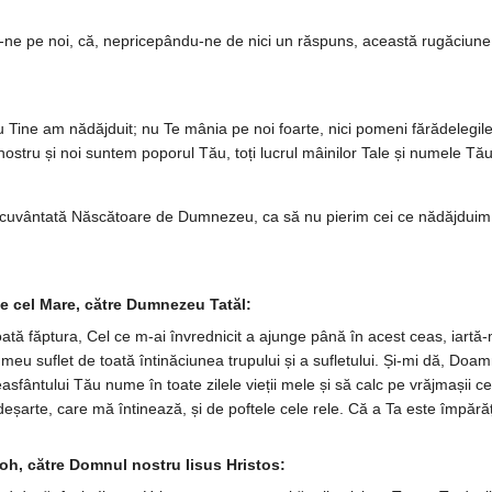
-ne pe noi, că, nepricepându-ne de nici un răspuns, această rugă­ciune a
ru Tine am nădăjduit; nu Te mânia pe noi foarte, nici pomeni fărăde­legile
l nostru și noi suntem poporul Tău, toți lucrul mâinilor Tale și numele 
u­vân­tată Născătoare de Dum­ne­zeu, ca să nu pierim cei ce nădăj­duim în
ie cel Mare, către Dumnezeu Tatăl:
ă făptura, Cel ce m-ai învred­ni­cit a ajunge până în acest ceas, iartă-m
l meu suflet de toată în­tină­ciu­nea trupului și a su­fletului. Și-mi dă, Do
­sfântului Tău nume în toate zi­lele vieții mele și să calc pe vrăjmașii cei
rte, care mă în­ti­nează, și de pof­tele cele rele. Că a Ta este împă­răția,
oh, către Domnul nostru Iisus Hristos: