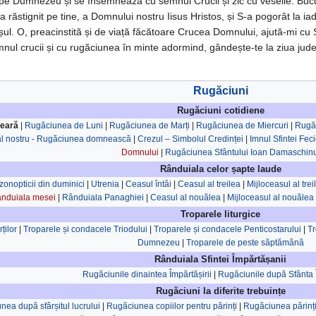
sc pe Dum­­nezeu și se însemnează cu semnul Crucii și zic cu veselie: Bucu
 răstignit pe tine, a Dom­nului nostru Iisus Hristos, și S-a pogorât la iad 
l. O, preacinstită și de via­ță fă­că­toare Crucea Dom­nului, ajută-mi cu
semnul crucii și cu ru­gă­ciunea în minte adormind, gândește-te la ziua ju
Rugăciuni
Rugăciuni cotidiene
seară
|
Rugăciunea de Luni
|
Rugăciunea de Marți
|
Rugăciunea de Miercuri
|
Rugă
ăl nostru - Rugăciunea domnească
|
Crezul – Simbolul Credinței
|
Imnul Sfintei Fec
Domnului
|
Rugăciunea Sfântului Ioan Damaschinu
Rânduiala celor șapte laude
onopticii din duminici
|
Utrenia
|
Ceasul întâi
|
Ceasul al treilea
|
Mijloceasul al trei
nduiala mesei
|
Rânduiala Panaghiei
|
Ceasul al nouălea
|
Mijloceasul al nouălea
Troparele liturgice
ților
|
Troparele și condacele Triodului
|
Troparele și condacele Penticostarului
|
Tr
Dumnezeu
|
Troparele de peste săptămână
Rânduiala Sfintei Împărtășanii
Rugăciunile dinaintea Împărtășirii
|
Rugăciunile după Sfânta 
Rugăciuni la diferite trebuințe
ea după sfârșitul lucrului
|
Rugăciunea copiilor pentru părinți
|
Rugăciunea părinți