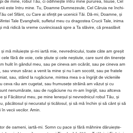
z­lipi de mine, robul Tău, ci odih­nește întru mine pururea, Iisuse, Cel
nii este întru mine. Tu, Doam­­ne Dum­ne­zeule, Cel Căruia ne în­chi­­­
ău cel Sfânt, cu Care ai sfințit pe ucenicii Tăi. Dă-mi, Doamne, și
ntei Tale Evanghelii, su­fletul meu cu dra­gos­tea Crucii Tale, inima
mă ri­dică la vre­me cuviincioasă spre a Ta slăvire, că prea­slăvit
i mă miluiește și-mi iartă mie, ne­vrednicu­lui, toate câte am greșit
e fără de voie, cele ști­ute și cele ne­știute, care sunt din tinerețe
 L-am hulit în gândul meu, sau pe cineva am ocărât, sau pe cineva am
au vreun sărac a venit la mine și nu l-am so­cotit, sau pe fratele
t, sau, stând la rugăciune, mintea mea s-a îngrijit de vicleniile
au ceva rău am cugetat, sau frumusețe străină am văzut și cu
sunt ne­numărate, sau de ru­găciune nu m-am îngrijit, sau altceva
e și Făcătorul meu, pe mine leneșul și nevrednicul robul Tău, și
ăcă­tosul și necuratul și ticălosul, și să mă închin și să cânt și să
în vecii ve­cilor. Amin.
­tor de oa­meni, iartă-mi. Somn cu pace și fără mâhnire dăruiește-