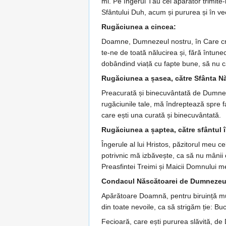
mi. Pe îngerul Tău cel apără­tor trimite-l 
Sfân­­tului Duh, acum și pururea și în ve
Rugăciunea a cincea:
Doamne, Dumnezeul nostru, în Care crede
te-ne de toa­tă nălu­cirea și, fără întunec
dobândind viață cu fapte bu­ne, să nu că
Rugăciunea a șasea, către Sfânta 
Preacurată și binecuvântată de Dum­­ne­
ru­gă­ciunile tale, mă îndrep­tează spre
care ești una cu­rată și binecuvântată.
Rugăciunea a șaptea, către sfântul în
Îngerule al lui Hristos, păzitorul meu cel 
potri­v­nic mă izbăvește, ca să nu mânii 
Preasfintei Trei­mi și Mai­cii Dom­­nului me
Condacul Născătoarei de Dumnezeu
Apărătoare Doamnă, pentru bi­ru­­­in­ță m
din toa­te nevo­ile, ca să strigăm ție: B
Fecioară, care ești pururea slă­vită, de