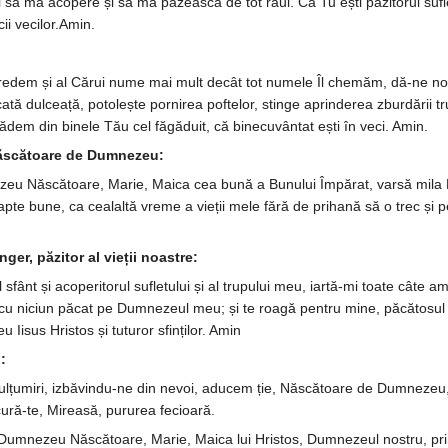
să mă aco­pere și să mă pă­zească de tot răul. Că Tu ești păzitorul su­fle­tel
cii vecilor.Amin.
m și al Cărui nume mai mult decât tot numele Îl chemăm, dă-ne no­uă ier
ată dulceață, potolește pornirea pofte­lor, stinge a­prin­derea zbur­dării trupe
dem din bi­nele Tău cel fă­gă­duit, că binecuvântat ești în veci. Amin.
Născătoare de Dumnezeu:
­zeu Născătoare, Marie, Maica cea bună a Bu­nului Împărat, varsă mila F
 fapte bu­ne, ca cealaltă vreme a vieții mele fără de prihană să o trec și
ger, păzitor al vieții noastre:
sfânt și acoperitorul sufle­tului și al tru­pului meu, iartă-mi toate câte am 
cu niciun păcat pe Dumne­zeul meu; și te roagă pentru mine, păcă­tosul și 
u Iisus Hristos și tu­turor sfin­ților. Amin
:
ul­țumiri, izbăvindu-ne din ne­­voi, adu­cem ție, Născătoare de Dum­­nezeu, 
ucură-te, Mi­reasă, pururea fecioară.
 Dum­nezeu Născătoare, Marie, Maica lui Hristos, Dumnezeul nos­tru, pri­m