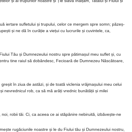
or și al tru­purilor noastre și Ție slavă înăl­țăm, Ta­tălui și Fiului și
­tare sufletului și tru­pu­lui, celor ce mer­gem spre somn; pă­zeș­
ști și ne dă în curăție a viețui cu lu­cru­rile și cu­vin­tele, ca,
iu­lui Tău și Dum­nezeului nostru spre pătimașul meu suflet și, cu
 pen­tru tine raiul să dobândesc, Fecioa­ră de Dum­nezeu Năs­­cătoare,
gre­­șit în ziua de astăzi, și de toată vi­clenia vrăjma­șului meu celui
ne­vred­­nicul rob, ca să mă arăți vred­nic bunătății și milei
noi, robii tăi. Ci, ca aceea ce ai stă­pânire nebi­ruită, izbăvește-ne
eș­te ru­gă­ciunile noastre și le du Fiului tău și Dumnezeului nostru,