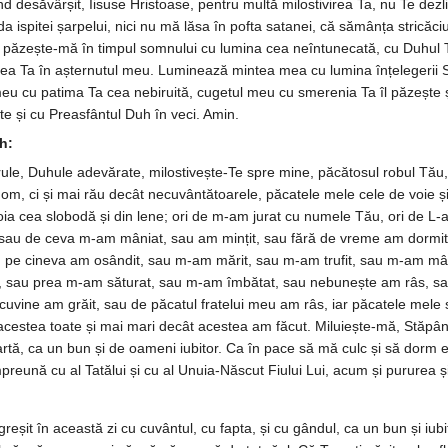
 fiind desăvârșit, Iisuse Hris­toase, pentru multă milostivirea Ta, nu Te de
a is­pitei șarpelui, nici nu mă lăsa în pofta satanei, că sămânța stricăciu
e, pă­zește-mă în timpul somnului cu lumina cea ne­întunecată, cu Duhul T
a Ta în așternutul meu. Lu­­mi­nează mintea mea cu lumina în­țele­gerii Sfi
eu cu pa­tima Ta cea nebi­ruită, cugetul meu cu smerenia Ta îl păzește și 
e și cu Prea­­sfântul Duh în veci. Amin.
h:
rule, Duhule adevărate, milosti­vește-Te spre mine, păcătosul ro­bul Tău, ș
m, ci și mai rău decât necuvân­tătoarele, păcatele mele cele de voie și cel
n voia cea slobodă și din lene; ori de m-am jurat cu numele Tău, ori de
au de ceva m-am mâniat, sau am min­țit, sau fără de vreme am dormit, s
pe cineva am osândit, sau m-am mărit, sau m-am tru­fit, sau m-am mânia
at, sau prea m-am sătu­rat, sau m-am îmbătat, sau nebunește am râs, s
u­vine am grăit, sau de păcatul fratelui meu am râs, iar pă­catele mele 
acestea toate și mai mari decât acestea am făcut. Milu­iește-mă, Stăpân
ă, ca un bun și de oameni iubitor. Ca în pace să mă culc și să dorm eu, p
mpreună cu al Tatălui și cu al Unuia-Născut Fi­ului Lui, acum și pururea și 
it în această zi cu cuvântul, cu fapta, și cu gândul, ca un bun și iubi