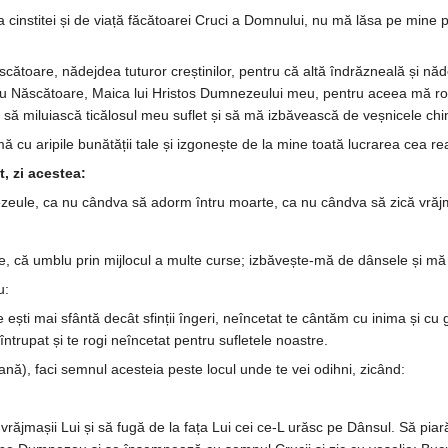
cinstitei și de viață făcătoarei Cruci a Dom­nu­lui, nu mă lăsa pe mine p
că­toare, nădejdea tuturor crești­ni­lor, pen­tru că altă îndrăzneală și n
Născătoare, Mai­ca lui Hristos Dum­nezeului meu, pentru aceea mă rog: 
 să mi­luiască tică­losul meu suflet și să mă izbăvească de veșnicele chi
mă cu aripile bunătății tale și iz­gonește de la mine toată lucrarea cea 
t, zi acestea:
e­zeule, ca nu cândva să adorm întru moar­te, ca nu cândva să zică vrăj­
­zeule, că umblu prin mijlocul a multe curse; izbăvește-mă de dânsele și m
u:
ești mai sfântă decât sfinții în­geri, neîn­cetat te cântăm cu inima și cu
tru­pat și te rogi ne­încetat pentru su­fletele noastre.
nă), faci semnul acesteia peste locul unde te vei odihni, zicând:
răjmașii Lui și să fugă de la fața Lui cei ce-L urăsc pe Dânsul. Să pia