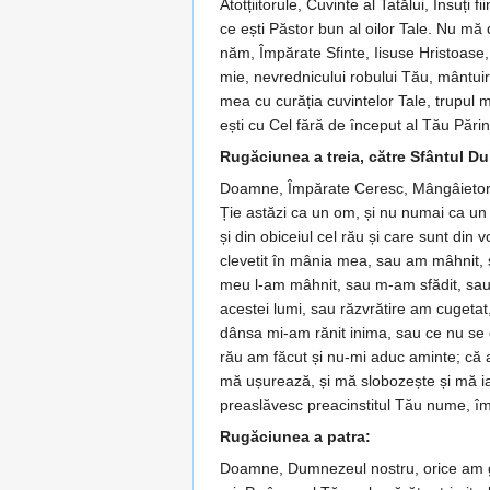
Atotțiitorule, Cuvinte al Tatălui, În­suți
ce ești Păstor bun al oilor Tale. Nu mă d
năm, Îm­pă­rate Sfinte, Iisuse Hristoas
mie, nevrednicului robului Tău, mântuire
mea cu curăția cuvintelor Tale, trupul m
ești cu Cel fără de început al Tău Părint
Rugăciunea a treia, către Sfântul Du
Doamne, Împărate Ceresc, Mân­gâ­ie­­­to­
Ție astăzi ca un om, și nu numai ca un o
și din obiceiul cel rău și care sunt di
clevetit în mânia mea, sau am mâhnit, s
meu l-am mâh­nit, sau m-am sfădit, sau 
acestei lumi, sau răzvră­tire am cuget
dânsa mi-am rănit inima, sau ce nu se c
rău am făcut și nu-mi aduc aminte; că 
mă ușurează, și mă slobozește și mă iart
prea­slă­vesc prea­cinstitul Tău nu­me, î
Rugăciunea a patra:
Doamne, Dumnezeul nostru, orice am greș