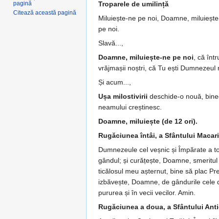
pagină
Troparele de umilință
Citează această pagină
Miluiește-ne pe noi, Doamne, mi­lu­iește
pe noi.
Slavă...,
Doamne, miluiește-ne pe noi
, că înt
vrăj­mașii noștri, că Tu ești Dumne­zeu
Și acum...,
Ușa mi­lostivirii
deschide-o nouă, bi­nec
neamului creștinesc.
Doamne, miluiește (de 12 ori).
Rugăciunea întâi, a Sfântului Macar
Dumnezeule cel veșnic și Împărate a toat
gândul; și cu­ră­țește, Doam­­ne, sme­ritu
ticălosul meu așternut, bine să plac Prea
izbă­vește, Doamne, de gândurile cele deșa
pu­rurea și în vecii vecilor. Amin.
Rugăciunea a doua, a Sfântului Anti