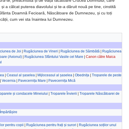
ră-te, prea­cins­tită și de viață făcătoare Cru­cea Dom­nului, care
și a călcat puterea diavolului și te-a dăruit nouă pe tine, cinstită
 Sfânta Doamnă Fe­cioa­ră, Năs­că­toa­re de Dumnezeu, și cu toți
decății, cum vei sta înaintea lui Dumnezeu.
ciunea de Joi
|
Rugăciunea de Vineri
|
Rugăciunea de Sâmbătă
|
Rugăciunea
ioare (Axionul)
|
Rugăciunea Sfântului Vasile cel Mare
|
Canon către Maica
l
lea
|
Ceasul al șaselea
|
Mijloceasul al șaselea
|
Obednița
|
Troparele de peste
|
Vecernia
|
Pavecernița Mare
|
Pavecernița Mică
oparele și condacele Mineiului
|
Troparele Învierii
|
Troparele Născătoarei de
Împărtășire
lor pentru copii
|
Rugăciunea pentru frați și surori
|
Rugăciunea soților unul