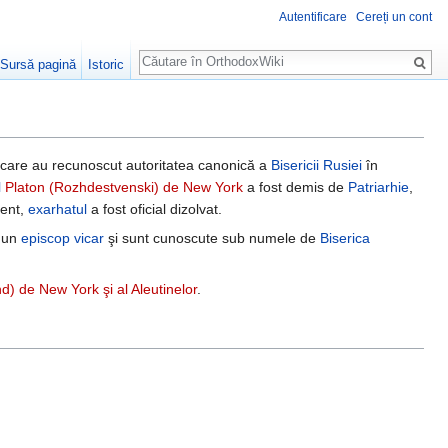
Autentificare
Cereți un cont
Căutare
Sursă pagină
Istoric
 care au recunoscut autoritatea canonică a
Bisericii Rusiei
în
l
Platon (Rozhdestvenski) de New York
a fost demis de
Patriarhie
,
ment,
exarhatul
a fost oficial dizolvat.
t un
episcop vicar
şi sunt cunoscute sub numele de
Biserica
) de New York şi al Aleutinelor
.