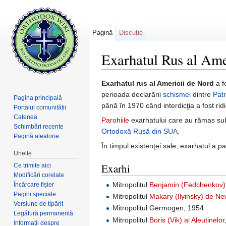
Pagină
Discuție
Exarhatul Rus al Ame
Salt la:
navigare
,
căutare
Exarhatul rus al Americii de Nord
a f
perioada declarării
schismei
dintre
Pat
Pagina principală
până în 1970 când interdicţia a fost ri
Portalul comunității
Cafenea
Parohiile
exarhatului care au rămas sub
Schimbări recente
Ortodoxă Rusă din SUA
.
Pagină aleatorie
În timpul existenţei sale, exarhatul a pa
Unelte
Exarhi
Ce trimite aici
Modificări corelate
Mitropolitul
Benjamin (Fedchenkov) a
Încărcare fișier
Pagini speciale
Mitropolitul
Makary (Ilyinsky) de Ne
Versiune de tipărit
Mitropolitul Germogen, 1954
Legătură permanentă
Mitropolitul
Boris (Vik) al Aleutinelor
Informații despre