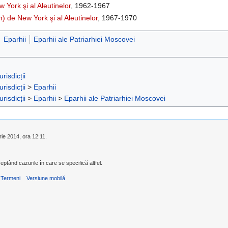
York şi al Aleutinelor
, 1962-1967
) de New York şi al Aleutinelor
, 1967-1970
Eparhii
Eparhii ale Patriarhiei Moscovei
urisdicții
urisdicții
>
Eparhii
urisdicții
>
Eparhii
>
Eparhii ale Patriarhiei Moscovei
rie 2014, ora 12:11.
eptând cazurile în care se specifică altfel.
Termeni
Versiune mobilă