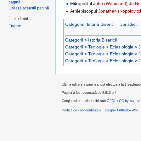
pagină
Mitropolitul
John (Wendland) de New 
Citează această pagină
Arhiepiscopul
Jonathan (Kopolovitch
În alte limbi
Categorii
:
Istoria Bisericii
Jurisdicții
English
Categorii
>
Istoria Bisericii
Categorii
>
Teologie
>
Eclesiologie
>
J
Categorii
>
Teologie
>
Eclesiologie
>
J
Categorii
>
Teologie
>
Eclesiologie
>
J
Ultima editare a paginii a fost efectuată la 1 septemb
Pagina a fost accesată de 8.813 ori.
Conținutul este disponibil sub
GFDL / CC by-sa
, exc
Politica de confidențialitate
Despre OrthodoxWiki