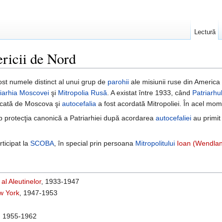
Lectură
ricii de Nord
ost numele distinct al unui grup de
parohii
ale misiunii ruse din America
riarhia Moscovei
şi
Mitropolia Rusă
. A existat între 1933, când
Patriarhu
dicată de Moscova şi
autocefalia
a fost acordată Mitropoliei. În acel mo
 protecţia canonică a Patriarhiei după acordarea
autocefaliei
au primi
rticipat la
SCOBA
, în special prin persoana
Mitropolitului
Ioan (Wendland
l Aleutinelor
, 1933-1947
w York
, 1947-1953
, 1955-1962