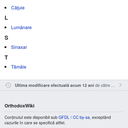
Cățuie
L
Lumânare
S
Sinaxar
T
Tămâie
de către
Nick15
.
Ultima modificare efectuată acum 12 ani
OrthodoxWiki
Conținutul este disponibil sub
GFDL / CC by-sa
, exceptând
cazurile în care se specifică altfel.