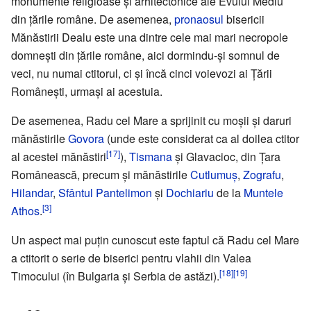
monumente religioase și arhitectonice ale Evului Mediu
din țările române. De asemenea,
pronaosul
bisericii
Mănăstirii Dealu este una dintre cele mai mari necropole
domnești din țările române, aici dormindu-și somnul de
veci, nu numai ctitorul, ci și încă cinci voievozi ai Țării
Românești, urmași ai acestuia.
De asemenea, Radu cel Mare a sprijinit cu moșii și daruri
mănăstirile
Govora
(unde este considerat ca al doilea ctitor
[17]
al acestei mănăstiri
),
Tismana
și Glavacioc, din Țara
Românească, precum și mănăstirile
Cutlumuș
,
Zografu
,
Hilandar
,
Sfântul Pantelimon
și
Dochiariu
de la
Muntele
[3]
Athos
.
Un aspect mai puțin cunoscut este faptul că Radu cel Mare
a ctitorit o serie de biserici pentru vlahii din Valea
[18]
[19]
Timocului (în Bulgaria și Serbia de astăzi).