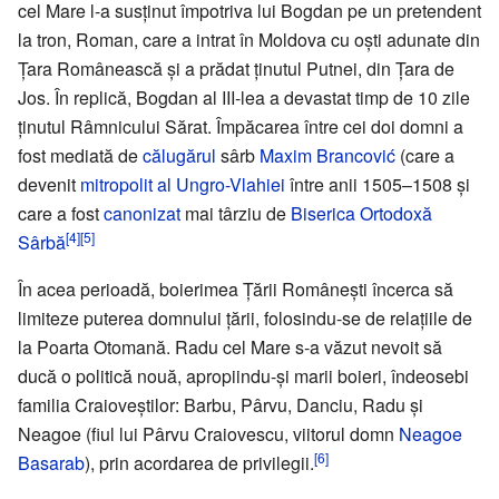
cel Mare l-a susținut împotriva lui Bogdan pe un pretendent
la tron, Roman, care a intrat în Moldova cu oști adunate din
Țara Românească și a prădat ținutul Putnei, din Țara de
Jos. În replică, Bogdan al III-lea a devastat timp de 10 zile
ținutul Râmnicului Sărat. Împăcarea între cei doi domni a
fost mediată de
călugărul
sârb
Maxim Brancović
(care a
devenit
mitropolit al Ungro-Vlahiei
între anii 1505–1508 și
care a fost
canonizat
mai târziu de
Biserica Ortodoxă
[4]
[5]
Sârbă
În acea perioadă, boierimea Țării Românești încerca să
limiteze puterea domnului țării, folosindu-se de relațiile de
la Poarta Otomană. Radu cel Mare s-a văzut nevoit să
ducă o politică nouă, apropiindu-și marii boieri, îndeosebi
familia Craioveștilor: Barbu, Pârvu, Danciu, Radu și
Neagoe (fiul lui Pârvu Craiovescu, viitorul domn
Neagoe
[6]
Basarab
), prin acordarea de privilegii.