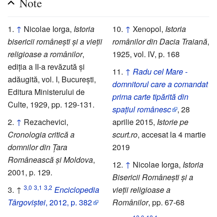
Note
↑
Nicolae Iorga,
Istoria
↑
Xenopol,
Istoria
bisericii românești și a vieții
românilor din Dacia Traiană
,
religioase a românilor
,
1925, vol. IV, p. 168
ediția a II-a revăzută și
↑
Radu cel Mare -
adăugită, vol. I, București,
domnitorul care a comandat
Editura Ministerului de
prima carte tipărită din
Culte, 1929, pp. 129-131.
spațiul românesc
, 28
↑
Rezachevici,
aprilie 2015,
Istorie pe
Cronologia critică a
scurt.ro
, accesat la 4 martie
domnilor din Țara
2019
Românească și Moldova
,
↑
Nicolae Iorga,
Istoria
2001, p. 129.
Bisericii Românești și a
3,0
3,1
3,2
↑
Enciclopedia
vieții religioase a
Târgoviștei
, 2012, p. 382
Românilor
, pp. 67-68