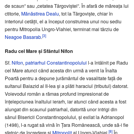
de scaun” sau „cetatea Târgoviștei”. În afară de măreața lui
ctitorie,
Mănăstirea Dealu
, tot la Târgoviște, chiar în
interiorul cetății, el a început construirea unui nou sediu
pentru Mitropolia Ungro-Vlahiei, terminat mai târziu de
[3]
Neagoe Basarab
.
Radu cel Mare și Sfântul Nifon
Sf.
Nifon
,
patriarhul
Constantinopolului
l-a întâlnit pe Radu
cel Mare atunci când acesta din urmă a venit la Înalta
Poartă pentru a depune jurământul de vasalitate față de
sultanul Baiazid al II-lea și a plăti haraciul (tributul) datorat.
Voievodul român a rămas profund impresionat de
înțelepciunea înaltului ierarh, iar atunci când acesta a fost
alungat din scaunul patriarhal, datorită unor intrigi din
sânul Bisericii Constantinopolului, și exilat la Adrianopol
(1498), l-a rugat să vină în Țara Românească, unde să-i fie
[8]
sfetnic de încredere și
Mitropolit
al Ungro-Vlahiei.
În