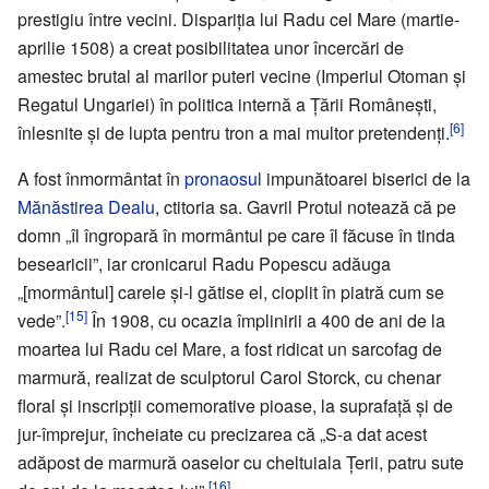
prestigiu între vecini. Dispariția lui Radu cel Mare (martie-
aprilie 1508) a creat posibilitatea unor încercări de
amestec brutal al marilor puteri vecine (Imperiul Otoman și
Regatul Ungariei) în politica internă a Țării Românești,
[6]
înlesnite și de lupta pentru tron a mai multor pretendenți.
A fost înmormântat în
pronaosul
impunătoarei biserici de la
Mănăstirea Dealu
, ctitoria sa. Gavril Protul notează că pe
domn „îl îngropară în mormântul pe care îl făcuse în tinda
besearicii”, iar cronicarul Radu Popescu adăuga
„[mormântul] carele și-l gătise el, cioplit în piatră cum se
[15]
vede”.
În 1908, cu ocazia împlinirii a 400 de ani de la
moartea lui Radu cel Mare, a fost ridicat un sarcofag de
marmură, realizat de sculptorul Carol Storck, cu chenar
floral și inscripții comemorative pioase, la suprafață și de
jur-împrejur, încheiate cu precizarea că „S-a dat acest
adăpost de marmură oaselor cu cheltuiala Țerii, patru sute
[16]