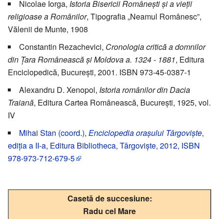
Nicolae Iorga,
Istoria Bisericii Românești și a vieții
religioase a Românilor
, Tipografia „Neamul Românesc”,
Vălenii de Munte, 1908
Constantin Rezachevici,
Cronologia critică a domnilor
din Țara Românească și Moldova a. 1324 - 1881
, Editura
Enciclopedică, București, 2001. ISBN 973-45-0387-1
Alexandru D. Xenopol,
Istoria românilor din Dacia
Traiană
, Editura Cartea Românească, București, 1925, vol.
IV
Mihai Stan (coord.),
Enciclopedia orașului Târgoviște
,
ediția a II-a, Editura Bibliotheca, Târgoviște, 2012, ISBN
978-973-712-679-5
Casetă de succesiune:
Radu cel Mare