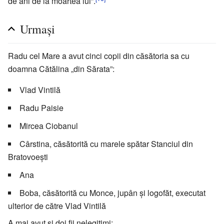
de ani de la moartea lui”.
Urmași
Radu cel Mare a avut cinci copii din căsătoria sa cu
doamna Cătălina „din Sărata”:
Vlad Vintilă
Radu Paisie
Mircea Ciobanul
Cârstina, căsătorită cu marele spătar Stanciul din
Bratovoești
Ana
Boba, căsătorită cu Monce, jupân și logofăt, executat
ulterior de către Vlad Vintilă
A mai avut și doi fii nelegitimi: