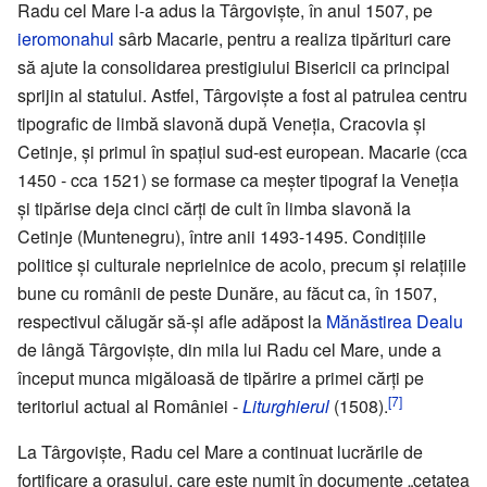
Radu cel Mare l-a adus la Târgoviște, în anul 1507, pe
ieromonahul
sârb Macarie, pentru a realiza tipărituri care
să ajute la consolidarea prestigiului Bisericii ca principal
sprijin al statului. Astfel, Târgoviște a fost al patrulea centru
tipografic de limbă slavonă după Veneția, Cracovia și
Cetinje, și primul în spațiul sud-est european. Macarie (cca
1450 - cca 1521) se formase ca meșter tipograf la Veneția
și tipărise deja cinci cărți de cult în limba slavonă la
Cetinje (Muntenegru), între anii 1493-1495. Condițiile
politice și culturale neprielnice de acolo, precum și relațiile
bune cu românii de peste Dunăre, au făcut ca, în 1507,
respectivul călugăr să-și afle adăpost la
Mănăstirea Dealu
de lângă Târgoviște, din mila lui Radu cel Mare, unde a
început munca migăloasă de tipărire a primei cărți pe
[7]
teritoriul actual al României -
Liturghierul
(1508).
La Târgoviște, Radu cel Mare a continuat lucrările de
fortificare a orașului, care este numit în documente „cetatea