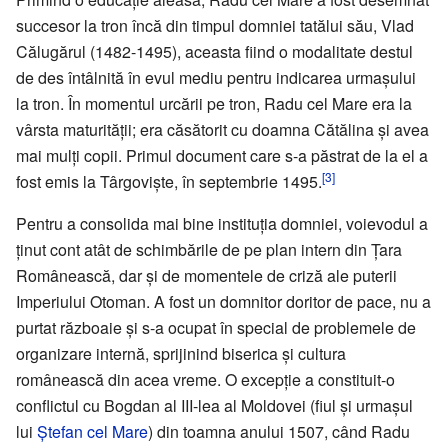
succesor la tron încă din timpul domniei tatălui său, Vlad
Călugărul (1482-1495), aceasta fiind o modalitate destul
de des întâlnită în evul mediu pentru indicarea urmașului
la tron. În momentul urcării pe tron, Radu cel Mare era la
vârsta maturității; era căsătorit cu doamna Cătălina și avea
mai mulți copii. Primul document care s-a păstrat de la el a
[3]
fost emis la Târgoviște, în septembrie 1495.
Pentru a consolida mai bine instituția domniei, voievodul a
ținut cont atât de schimbările de pe plan intern din Țara
Românească, dar și de momentele de criză ale puterii
Imperiului Otoman. A fost un domnitor doritor de pace, nu a
purtat războaie și s-a ocupat în special de problemele de
organizare internă, sprijinind biserica și cultura
românească din acea vreme. O excepție a constituit-o
conflictul cu Bogdan al III-lea al Moldovei (fiul și urmașul
lui
Ștefan cel Mare
) din toamna anului 1507, când Radu