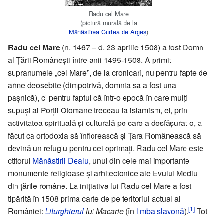
Radu cel Mare
(pictură murală de la
Mănăstirea Curtea de Argeș
)
Radu cel Mare
(n. 1467 – d. 23 aprilie 1508) a fost Domn
al Țării Românești între anii 1495-1508. A primit
supranumele „cel Mare”, de la cronicari, nu pentru fapte de
arme deosebite (dimpotrivă, domnia sa a fost una
pașnică), ci pentru faptul că într-o epocă în care mulți
supuși ai Porții Otomane treceau la islamism, el, prin
activitatea spirituală și culturală pe care a desfășurat-o, a
făcut ca ortodoxia să înflorească și Țara Românească să
devină un refugiu pentru cei oprimați. Radu cel Mare este
ctitorul
Mănăstirii Dealu
, unul din cele mai importante
monumente religioase și arhitectonice ale Evului Mediu
din țările române. La inițiativa lui Radu cel Mare a fost
tipărită în 1508 prima carte de pe teritoriul actual al
[1]
României:
Liturghierul
lui Macarie
(în
limba slavonă
).
Tot