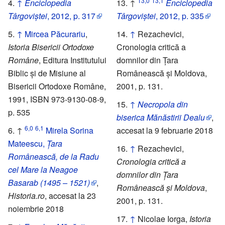
13,0
13,1
↑
Enciclopedia
↑
Enciclopedia
Târgoviștei
, 2012, p. 317
Târgoviștei
, 2012, p. 335
↑
Mircea Păcurariu
,
↑
Rezachevici,
Istoria Bisericii Ortodoxe
Cronologia critică a
Române
, Editura Institutului
domnilor din Țara
Biblic și de Misiune al
Românească și Moldova,
Bisericii Ortodoxe Române,
2001, p. 131.
1991, ISBN 973-9130-08-9,
↑
Necropola din
p. 535
biserica Mănăstirii Dealu
,
6,0
6,1
↑
Mirela Sorina
accesat la 9 februarie 2018
Mateescu,
Țara
↑
Rezachevici,
Românească, de la Radu
Cronologia critică a
cel Mare la Neagoe
domnilor din Țara
Basarab (1495 – 1521)
,
Românească și Moldova
,
Historia.ro
, accesat la 23
2001, p. 131.
noiembrie 2018
↑
Nicolae Iorga,
Istoria