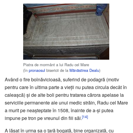
Piatra de mormânt a lui Radu cel Mare
(în
pronaosul
bisericii de la
Mănăstirea Dealu
)
Având o fire bolnăvicioasă, suferind de podagră (motiv
pentru care în ultima parte a vieții nu putea circula decât în
caleașcă) și de alte boli pentru tratarea cărora apelase la
serviciile permanente ale unui medic străin, Radu cel Mare
a murit pe neașteptate în 1508, înainte de a-și putea
[14]
impune pe tron pe vreunul din fiii săi.
A lăsat în urma sa o țară bogată, bine organizată, cu