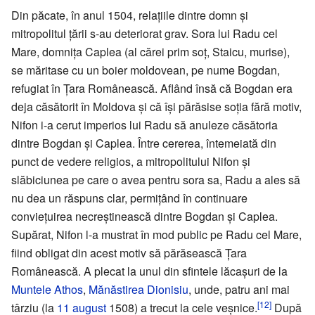
Din păcate, în anul 1504, relațiile dintre domn și
mitropolitul țării s-au deteriorat grav. Sora lui Radu cel
Mare, domnița Caplea (al cărei prim soț, Staicu, murise),
se măritase cu un boier moldovean, pe nume Bogdan,
refugiat în Țara Românească. Aflând însă că Bogdan era
deja căsătorit în Moldova și că își părăsise soția fără motiv,
Nifon i-a cerut imperios lui Radu să anuleze căsătoria
dintre Bogdan și Caplea. Între cererea, întemeiată din
punct de vedere religios, a mitropolitului Nifon și
slăbiciunea pe care o avea pentru sora sa, Radu a ales să
nu dea un răspuns clar, permițând în continuare
conviețuirea necreștinească dintre Bogdan și Caplea.
Supărat, Nifon l-a mustrat în mod public pe Radu cel Mare,
fiind obligat din acest motiv să părăsească Țara
Românească. A plecat la unul din sfintele lăcașuri de la
Muntele Athos
,
Mănăstirea Dionisiu
, unde, patru ani mai
[12]
târziu (la
11 august
1508) a trecut la cele veșnice.
După