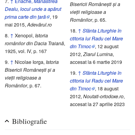
↑
Enache,
Mănăstirea
Bisericii Românești și a
Dealu, locul unde a apărut
vieții religioase a
prima carte din țară
, 19
Românilor
, p. 65.
mai 2015,
Adevărul.ro
↑
Sfânta Liturghie în
↑
Xenopol,
Istoria
ctitoria lui Radu cel Mare
românilor din Dacia Traiană
,
din Timoc
, 12 august
1925, vol. IV, p. 167
2012,
Ziarul Lumina
,
↑
Nicolae Iorga,
Istoria
accesat la 6 martie 2019
Bisericii Românești și a
↑
Sfânta Liturghie în
vieții religioase a
ctitoria lui Radu cel Mare
Românilor
, p. 67.
din Timoc
, 18 august
2012,
Noutati-ortodoxe.ro
,
accesat la 27 aprilie 2023
Bibliografie