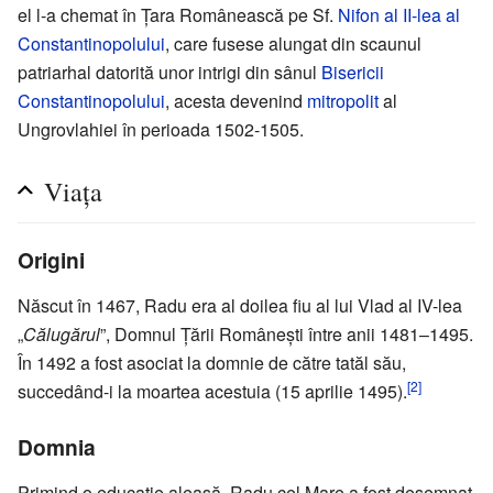
el l-a chemat în Țara Românească pe Sf.
Nifon al II-lea al
Constantinopolului
, care fusese alungat din scaunul
patriarhal datorită unor intrigi din sânul
Bisericii
Constantinopolului
, acesta devenind
mitropolit
al
Ungrovlahiei în perioada 1502-1505.
Viața
Origini
Născut în 1467, Radu era al doilea fiu al lui Vlad al IV-lea
„
Călugărul
”, Domnul Țării Românești între anii 1481–1495.
În 1492 a fost asociat la domnie de către tatăl său,
[2]
succedând-i la moartea acestuia (15 aprilie 1495).
Domnia
Primind o educație aleasă, Radu cel Mare a fost desemnat