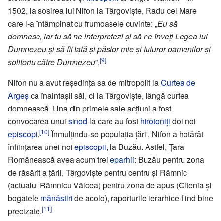
1502, la sosirea lui Nifon la Târgoviște, Radu cel Mare
care l-a întâmpinat cu frumoasele cuvinte: „
Eu să
domnesc, iar tu să ne interpretezi și să ne înveți Legea lui
Dumnezeu și să fii tată și păstor mie și tuturor oamenilor și
[9]
solitoriu către Dumnezeu
”.
Nifon nu a avut reședința sa de mitropolit la
Curtea de
Argeș
ca înaintașii săi, ci la Târgoviște, lângă curtea
domnească. Una din primele sale acțiuni a fost
convocarea unui
sinod
la care au fost
hirotoniți
doi noi
[10]
episcopi
.
Înmulțindu-se populația țării, Nifon a hotărât
înființarea unei noi
episcopii
, la Buzău. Astfel, Țara
Românească avea acum trei
eparhii
: Buzău pentru zona
de răsărit a țării, Târgoviște pentru centru și Râmnic
(actualul Râmnicu Vâlcea) pentru zona de apus (Oltenia și
bogatele
mănăstiri
de acolo), raporturile ierarhice fiind bine
[11]
precizate.