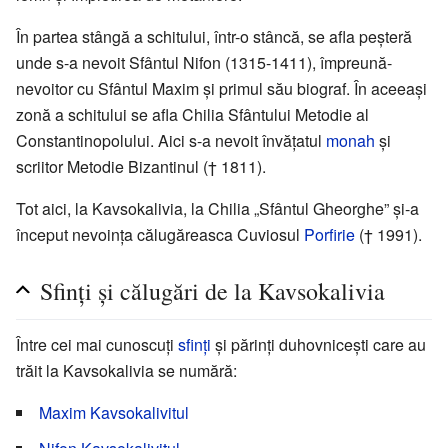
În partea stângă a schitului, într-o stâncă, se afla peșteră
unde s-a nevoit Sfântul Nifon (1315-1411), împreună-
nevoitor cu Sfântul Maxim și primul său biograf. În aceeași
zonă a schitului se afla Chilia Sfântului Metodie al
Constantinopolului. Aici s-a nevoit învățatul
monah
și
scriitor Metodie Bizantinul († 1811).
Tot aici, la Kavsokalivia, la Chilia „Sfântul Gheorghe” și-a
început nevoința călugăreasca Cuviosul
Porfirie
(† 1991).
Sfinți și călugări de la Kavsokalivia
Între cei mai cunoscuți
sfinți
și părinți duhovnicești care au
trăit la Kavsokalivia se numără:
Maxim Kavsokalivitul