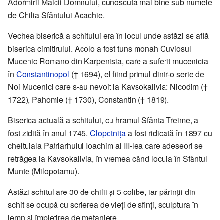
Adormirii Maicii Domnului, cunoscută mai bine sub numele
de Chilia Sfântului Acachie.
Vechea biserică a schitului era în locul unde astăzi se află
biserica cimitirului. Acolo a fost tuns monah Cuviosul
Mucenic Romano din Karpenisia, care a suferit mucenicia
în
Constantinopol
(† 1694), el fiind primul dintr-o serie de
Noi Mucenici care s-au nevoit la Kavsokalivia: Nicodim (†
1722), Pahomie († 1730), Constantin († 1819).
Biserica actuală a schitului, cu hramul Sfânta Treime, a
fost zidită în anul 1745.
Clopotnița
a fost ridicată în 1897 cu
cheltuiala Patriarhului Ioachim al III-lea care adeseori se
retrăgea la Kavsokalivia, în vremea când locuia în Sfântul
Munte (Milopotamu).
Astăzi schitul are 30 de chilii și 5 colibe, iar părinții din
schit se ocupă cu scrierea de vieți de sfinți, sculptura în
lemn și împletirea de metaniere.