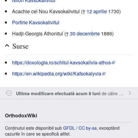
Nifon Kavsokalivitul
Acachie cel Nou Kavsokalivitul (†
12 aprilie
1730)
Porfirie Kavsokalivitul
Hadji-Georgis Athonitul (†
30 decembrie
1886)
Surse
https://doxologia.ro/schitul-kavsokalivia-athos
https://en.wikipedia.org/wiki/Kafsokalyvia
de către
Inistea
.
Ultima modificare efectuată acum 8 luni
OrthodoxWiki
Conținutul este disponibil sub
GFDL / CC by-sa
, exceptând
cazurile în care se specifică altfel.