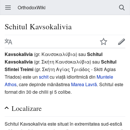
OrthodoxWiki
Schitul Kavsokalivia
Kavsokalivia
(gr. Καυσοκαλύβια) sau
Schitul
Kavsokalivia
(gr. Σκήτη Καυσοκαλύβια) sau
Schitul
Sfintei Treimi
(gr. Σκήτη Αγίας Τριάδος - Skiti Agias
Triados) este un
schit
cu viață idioritmică din
Muntele
Athos
, care depinde mănăstirea
Marea Lavră
. Schitul este
format din 30 de chilii și 5 colibe.
Localizare
Schitul Kavsokalivia este situat în extremitatea sud-estică