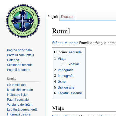
Pagină
Discuție
Romil
Salt la:
navigare
,
căutare
Sfântul
Mucenic
Romil
a trăit şi a prim
Pagina principală
Cuprins
[
ascunde
]
Portalul comunității
1
Viaţa
Cafenea
1.1
Sinaxar
Schimbări recente
2
Imnografie
Pagină aleatorie
3
Iconografie
Unelte
4
Scrieri
Ce trimite aici
5
Bibliografie
Modificări corelate
6
Legături externe
Încărcare fișier
Pagini speciale
Versiune de tipărit
Viaţa
Legătură permanentă
Informații despre