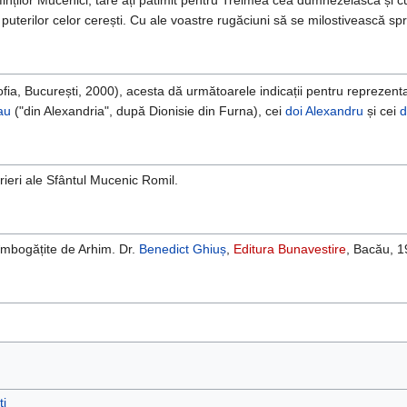
uterilor celor cerești. Cu ale voastre rugăciuni să se milostivească spr
fia, București, 2000), acesta dă următoarele indicații pentru reprezen
au
("din Alexandria", după Dionisie din Furna), cei
doi Alexandru
și cei
d
rieri ale Sfântul Mucenic Romil.
i îmbogățite de Arhim. Dr.
Benedict Ghiuș
,
Editura Bunavestire
, Bacău, 
ți