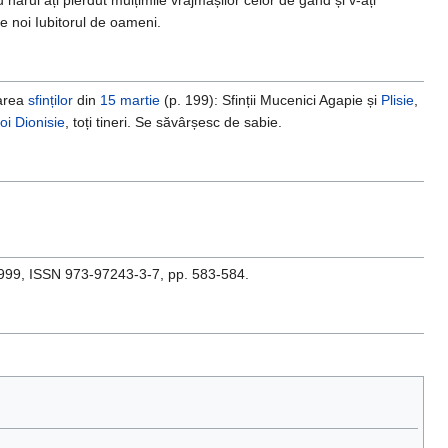
e noi Iubitorul de oameni.
tarea
sfinților
din
15 martie
(p. 199): Sfinții Mucenici Agapie și
Plisie
,
oi Dionisie
, toți tineri. Se săvârșesc de sabie.
1999, ISSN 973-97243-3-7, pp. 583-584.