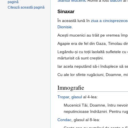
Sfântul
Mucenic
Romil a fost
diacon
al 
pagină
Citează această pagină
Sinaxar
În această lună în
ziua a cincisprezece
Dionisie
.
Acești mucenici au trăit pe vremea împ
Agapie era de fel din Gaza, Timolau din P
Legându-și cu toții laolaltă sufletele c
mărturisit că sunt creștini.
Iar acela neputând să-i înduplece să se 
Cu ale lor sfinte rugăciuni, Doamne, mi
Imnografie
Tropar
,
glasul
al 4-lea:
Mucenicii Tăi, Doamne, întru nevoinț
neputincioase îndrăzniri. Pentru ru
Condac
, glasul al 8-lea:
Ceata cea cu numărul de șapte a Sfin