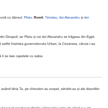
reună cu dânsul:
Plisiu
,
Romil
,
Timolau
,
doi Alexandru
și
doi
in Diospoli, iar Plisiu și cei doi Alexandru se trăgeau din Egipt.
it astfel înaintea guvernatorului Urban, la Cezareea, căruia i-au
 li se taie capetele cu sabia.
vând tăria Ta, pe chinuitori au surpat; zdrobit-au și ale diavolilor
arul ați pierdut mulțimile vrăjmașilor celor de gând și v-ați