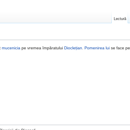
Lectură
it
mucenicia
pe vremea împăratului
Dioclețian
.
Pomenirea lui
se face p