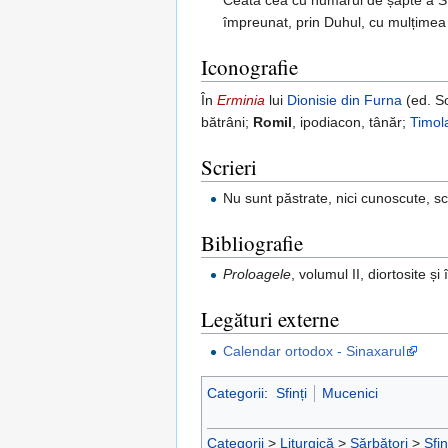
împreunat, prin Duhul, cu mulțimea p
Iconografie
În
Erminia
lui
Dionisie din Furna
(ed. So
bătrâni;
Romil
, ipodiacon, tânăr;
Timol
Scrieri
Nu sunt păstrate, nici cunoscute, sc
Bibliografie
Proloagele
, volumul II, diortosite ș
Legături externe
Calendar ortodox - Sinaxarul
Categorii
:
Sfinți
Mucenici
Categorii
>
Liturgică
>
Sărbători
>
Sfin