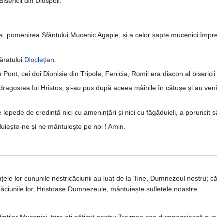
Bisericii din Diospoli.
a
, pomenirea Sfântului Mucenic Agapie, și a celor șapte mucenici împ
ăratului
Dioclețian
.
ont, cei doi Dionisie din Tripole, Fenicia, Romil era diacon al bisericii d
u dragostea lui Hristos, și-au pus după aceea mâinile în cătușe și au ven
lepede de credință nici cu amenințări și nici cu făgăduieli, a poruncit să
luiește-ne și ne mântuiește pe noi ! Amin.
ele lor cununile nestricăciunii au luat de la Tine, Dumnezeul nostru; că a
găciunile lor, Hristoase Dumnezeule, mântuiește sufletele noastre.
ților Mucenici, tare ați pătimit pentru Treimea cea dumnezeiască și cu h