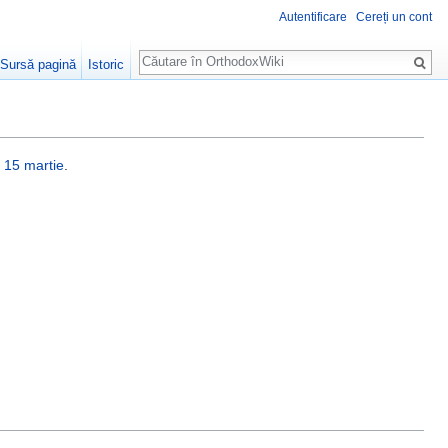
Autentificare
Cereți un cont
Căutare
Sursă pagină
Istoric
e
15 martie
.