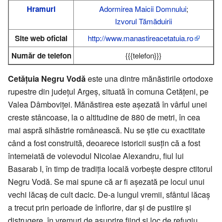
Hramuri
Adormirea Maicii Domnului
;
Izvorul Tămăduirii
Site web oficial
http://www.manastireacetatuia.ro
Număr de telefon
{{{telefon}}}
Cetățuia Negru Vodă
este una dintre mănăstirile ortodoxe
rupestre din județul Argeș, situată în comuna Cetățeni, pe
Valea Dâmboviței. Mănăstirea este așezată în vârful unei
creste stâncoase, la o altitudine de 880 de metri, în cea
mai aspră sihăstrie românească. Nu se știe cu exactitate
când a fost construită, deoarece istoricii susțin că a fost
întemeiată de voievodul Nicolae Alexandru, fiul lui
Basarab I, în timp de tradiția locală vorbește despre ctitorul
Negru Vodă. Se mai spune că ar fi așezată pe locul unui
vechi lăcaș de cult dacic. De-a lungul vremii, sfântul lăcaș
a trecut prin perioade de înflorire, dar și de pustiire și
distrugere, în vremuri de asuprire fiind și loc de refugiu