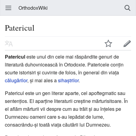
OrthodoxWiki
Patericul
Patericul
este unul din cele mai răspândite genuri de
literatură duhovnicească în Ortodoxie. Patericele conțin
scurte istorisiri și cuvinte de folos, în general din viața
călugărilor
, și mai ales a
sihaștrilor
.
Patericul este un gen literar aparte, cel apoftegmatic sau
sentențios. El aparține literaturii creștine mărturisitoare. În
el aflăm mărturii vii despre cum au trăit și au înțeles pe
Dumnezeu oameni care s-au lepădat de lume,
consacrându-și toată viața căutării lui Dumnezeu.