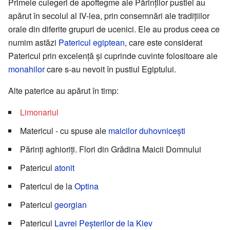
Primele culegeri de apoftegme ale Părinților pustiei au
apărut în secolul al IV-lea, prin consemnări ale tradițiilor
orale din diferite grupuri de ucenici. Ele au produs ceea ce
numim astăzi
Patericul egiptean
, care este considerat
Patericul prin excelență și cuprinde cuvinte folositoare ale
monahilor
care s-au nevoit în pustiul Egiptului.
Alte paterice au apărut în timp:
Limonariul
Matericul - cu spuse ale
maicilor duhovnicești
Părinți aghioriți. Flori din Grădina Maicii Domnului
Patericul
atonit
Patericul de la
Optina
Patericul
georgian
Patericul
Lavrei Peșterilor de la Kiev