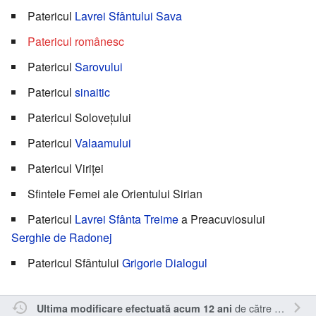
Patericul
Lavrei Sfântului Sava
Patericul românesc
Patericul
Sarovului
Patericul
sinaitic
Patericul Solovețului
Patericul
Valaamului
Patericul Viriței
Sfintele Femei ale Orientului Sirian
Patericul
Lavrei Sfânta Treime
a Preacuviosului
Serghie de Radonej
Patericul Sfântului
Grigorie Dialogul
de către
Kamasar
Ultima modificare efectuată acum 12 ani