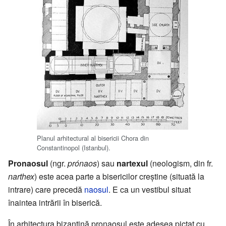
Planul arhitectural al bisericii Chora din
Constantinopol (Istanbul).
Pronaosul
(ngr.
prónaos
) sau
nartexul
(neologism, din fr.
narthex
) este acea parte a bisericilor creştine (situată la
intrare) care precedă
naosul
. E ca un vestibul situat
înaintea intrării în biserică.
În arhitectura bizantină pronaosul este adesea pictat cu