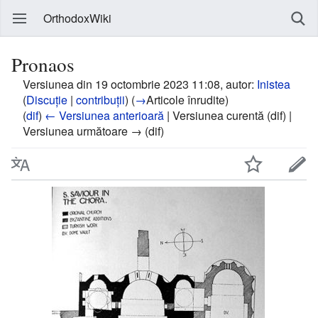
OrthodoxWiki
Pronaos
Versiunea din 19 octombrie 2023 11:08, autor:
Inistea
(
Discuție
|
contribuții
)
(
→
Articole înrudite
)
(
dif
)
← Versiunea anterioară
| Versiunea curentă (dif) |
Versiunea următoare → (dif)