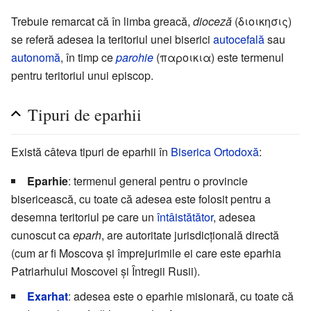
Trebuie remarcat că în limba greacă,
dioceză
(διοικησις)
se referă adesea la teritoriul unei biserici
autocefală
sau
autonomă
, în timp ce
parohie
(παροικια) este termenul
pentru teritoriul unui episcop.
Tipuri de eparhii
Există câteva tipuri de eparhii în
Biserica Ortodoxă
:
Eparhie
: termenul general pentru o provincie
bisericească, cu toate că adesea este folosit pentru a
desemna teritoriul pe care un
întâistătător
, adesea
cunoscut ca
eparh
, are autoritate jurisdicțională directă
(cum ar fi Moscova și împrejurimile ei care este eparhia
Patriarhului Moscovei și Întregii Rusii).
Exarhat
: adesea este o eparhie misionară, cu toate că