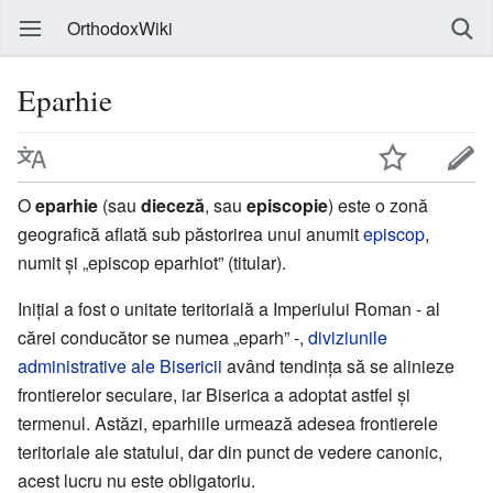
OrthodoxWiki
Eparhie
O
eparhie
(sau
dieceză
, sau
episcopie
) este o zonă
geografică aflată sub păstorirea unui anumit
episcop
,
numit și „episcop eparhiot” (titular).
Inițial a fost o unitate teritorială a Imperiului Roman - al
cărei conducător se numea „eparh” -,
diviziunile
administrative ale Bisericii
având tendința să se alinieze
frontierelor seculare, iar Biserica a adoptat astfel și
termenul. Astăzi, eparhiile urmează adesea frontierele
teritoriale ale statului, dar din punct de vedere canonic,
acest lucru nu este obligatoriu.