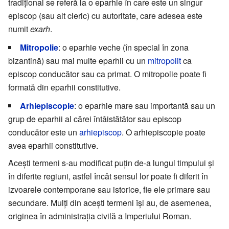
tradițional se referă la o eparhie în care este un singur
episcop (sau alt cleric) cu autoritate, care adesea este
numit
exarh
.
Mitropolie
: o eparhie veche (în special în zona
bizantină) sau mai multe eparhii cu un
mitropolit
ca
episcop conducător sau ca primat. O mitropolie poate fi
formată din eparhii constitutive.
Arhiepiscopie
: o eparhie mare sau importantă sau un
grup de eparhii al cărei întâistătător sau episcop
conducător este un
arhiepiscop
. O arhiepiscopie poate
avea eparhii constitutive.
Acești termeni s-au modificat puțin de-a lungul timpului și
în diferite regiuni, astfel încât sensul lor poate fi diferit în
izvoarele contemporane sau istorice, fie ele primare sau
secundare. Mulți din acești termeni își au, de asemenea,
originea în administrația civilă a Imperiului Roman.