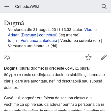
OrthodoxWiki
Dogmă
Versiunea din 31 august 2011 13:33, autor:
Vladimir-
Adrian
(
Discuție
|
contribuții
)
(leg interne)
(
dif
)
← Versiunea anterioară
| Versiunea curentă (dif) |
Versiunea următoare → (dif)
Dogma
(plural dogme; în greceşte δόγμα, plural
δόγματα) este credinţa sau doctrina stabilite şi formulate
clar şi care are autoritate, nefiind discutabilă sau supusă
dubiilor.
Cuvântul "dogmă" era folosit de scriitori clasici din
vechime ca opinie sau ca adevăr pentru o persoană ca în
doctrinele filozofice, în special acele doctrine filozofice ale