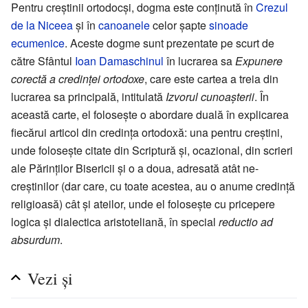
Pentru creştinii ortodocşi, dogma este conţinută în
Crezul
de la Niceea
şi în
canoanele
celor şapte
sinoade
ecumenice
. Aceste dogme sunt prezentate pe scurt de
către Sfântul
Ioan Damaschinul
în lucrarea sa
Expunere
corectă a credinţei ortodoxe
, care este cartea a treia din
lucrarea sa principală, intitulată
Izvorul cunoaşterii
. În
această carte, el foloseşte o abordare duală în explicarea
fiecărui articol din credinţa ortodoxă: una pentru creştini,
unde foloseşte citate din Scriptură şi, ocazional, din scrieri
ale Părinţilor Bisericii şi o a doua, adresată atât ne-
creştinilor (dar care, cu toate acestea, au o anume credinţă
religioasă) cât şi ateilor, unde el foloseşte cu pricepere
logica şi dialectica aristoteliană, în special
reductio ad
absurdum
.
Vezi şi