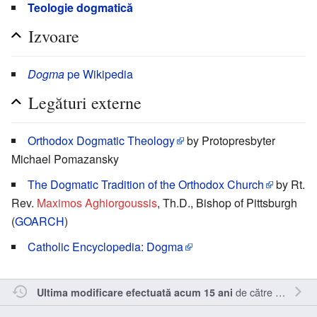
Teologie dogmatică
Izvoare
Dogma
pe Wikipedia
Legături externe
Orthodox Dogmatic Theology
by Protopresbyter
Michael Pomazansky
The Dogmatic Tradition of the Orthodox Church
by Rt.
Rev.
Maximos Aghiorgoussis
, Th.D., Bishop of Pittsburgh
(
GOARCH
)
Catholic Encyclopedia: Dogma
de către
Vladimir-
Ultima modificare efectuată acum 15 ani