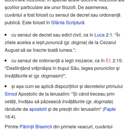
şcolilor particulare ale unor filozofi. De asemenea,
cuvântul a fost folosit cu sensul de decret sau ordonanţă
publică. Este folosit în
Sfânta Scriptură
cu sensul de decret sau edict civil, ca în
Luca
2:1: "În
zilele acelea a ieşit
poruncă
(gr.
dogma
) de la Cezarul
August să se înscrie toată lumea.";
cu sensul de ordonanţă a legii mozaice, ca în
Ef
. 2:15:
"Desfiinţând vrăjmăşia în trupul Său, legea poruncilor şi
învăţăturile
ei (gr.
dogmasin
)";
şi aşa cum se aplică dispoziţiilor şi decretelor primului
Sinod
Apostolic de la Ierusalim: "Şi când treceau prin
cetăţi, învăţau să păzească
învăţăturile
(gr.
dogmata
)
rânduite de
apostolii
şi de preoţii din Ierusalim" (
Fapte
16:4).
Printre
Părinţii Bisericii
din primele veacuri, cuvântul