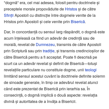
"dogmă" era, cel mai adesea, folosit pentru doctrinele şi
preceptele morale propovăduite de
Hristos
şi de către
Sfinţii
Apostoli cu distincţie între dogmele venite de la
Hristos prin Apostoli şi cele venite prin
Biserică
.
Dar, în concordanţă cu sensul larg răspândit, o dogmă este
acum înţeleasă ca fiind un adevăr de credinţă sau de
morală, revelat de
Dumnezeu
, transmis de către Apostoli
prin Scriptură sau prin
tradiţie
, şi transmis credincioşilor de
către Biserică pentru a fi acceptat. Poate fi descrisă pe
scurt ca un adevăr revelat şi definit de Biserică—totuşi
revelaţiile particulare nu constituie dogme, unii
teologi
limitând sensul acestui cuvânt la doctrinele definite solemn
de sinoade generale, în timp ce adevărul revelat atunci
când este prezentat de Biserică prin ierarhia sa. În
consecinţă, o dogmă implică o două aspecte: revelaţia
divină şi autoritatea de a învăţa a Bisericii.