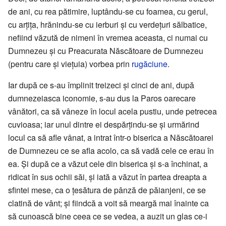
de ani, cu rea pătimire, luptându-se cu foamea, cu gerul,
cu arțița, hrănindu-se cu ierburi și cu verdețuri sălbatice,
nefiind văzută de nimeni în vremea aceasta, ci numai cu
Dumnezeu și cu Preacurata Născătoare de Dumnezeu
(pentru care și viețuia) vorbea prin
rugăciune
.
Iar după ce s-au împlinit treizeci și cinci de ani, după
dumnezeiasca iconomie, s-au dus la Paros oarecare
vânători, ca să vâneze în locul acela pustiu, unde petrecea
cuvioasa; iar unul dintre ei despărțindu-se și urmărind
locul ca să afle vânat, a intrat într-o biserica a Născătoarei
de Dumnezeu ce se afla acolo, ca să vadă cele ce erau în
ea. Și după ce a văzut cele din biserica și s-a închinat, a
ridicat în sus ochii săi, și iată a văzut în partea dreapta a
sfintei mese, ca o țesătura de pânză de păianjeni, ce se
clatină de vânt; și fiindcă a voit să meargă mai înainte ca
să cunoască bine ceea ce se vedea, a auzit un glas ce-i