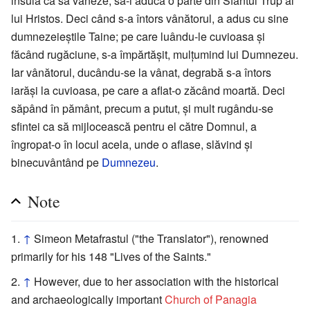
insulă ca să vâneze, să-i aducă o parte din Sfântul Trup al
lui Hristos. Deci când s-a întors vânătorul, a adus cu sine
dumnezeieștile Taine; pe care luându-le cuvioasa și
făcând rugăciune, s-a împărtășit, mulțumind lui Dumnezeu.
Iar vânătorul, ducându-se la vânat, degrabă s-a întors
iarăși la cuvioasa, pe care a aflat-o zăcând moartă. Deci
săpând în pământ, precum a putut, și mult rugându-se
sfintei ca să mijlocească pentru el către Domnul, a
îngropat-o în locul acela, unde o aflase, slăvind și
binecuvântând pe
Dumnezeu
.
Note
↑
Simeon Metafrastul ("the Translator"), renowned
primarily for his 148 "Lives of the Saints."
↑
However, due to her association with the historical
and archaeologically important
Church of Panagia