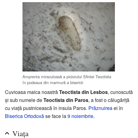
Amprenta miraculoasă a piciorului Sfintei Teoctista
în podeaua din marmură a bisericii
Cuvioasa maica noastră
Teoctista din Lesbos
, cunoscută
și sub numele de
Teoctista din Paros
, a fost o călugăriță
cu viață pustnicească în insula Paros.
Prăznuirea
ei în
Biserica Ortodoxă
se face la
9 noiembrie
.
Viața