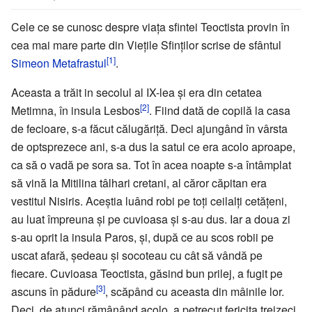
Cele ce se cunosc despre viața sfintei Teoctista provin în
cea mai mare parte din Viețile Sfinților scrise de sfântul
[1]
Simeon Metafrastul
.
Aceasta a trăit in secolul al IX-lea și era din cetatea
[2]
Metimna, în insula Lesbos
. Fiind dată de copilă la casa
de fecioare, s-a făcut călugăriță. Deci ajungând în vârsta
de optsprezece ani, s-a dus la satul ce era acolo aproape,
ca să o vadă pe sora sa. Tot în acea noapte s-a întâmplat
să vină la Mitilina tâlhari cretani, al căror căpitan era
vestitul Nisiris. Aceștia luând robi pe toți ceilalți cetățeni,
au luat împreuna și pe cuvioasa și s-au dus. Iar a doua zi
s-au oprit la insula Paros, și, după ce au scos robii pe
uscat afară, ședeau și socoteau cu cât să vândă pe
fiecare. Cuvioasa Teoctista, găsind bun prilej, a fugit pe
[3]
ascuns în pădure
, scăpând cu aceasta din mâinile lor.
Deci, de atunci rămânând acolo, a petrecut fericita treizeci