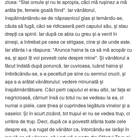
zicea: "Stai omule și nu te apropia, căci mă rușinez a mă
arăta ție, femeie goală fiind". Iar vânătorul,
înspăimântându-se de năprasnicul glas și temându-se,
căuta să fugă, căci se ridicaseră perii capului său, și stau
drepți ca spinii. Iar după ce abia cu greu și-a venit în
sineși, a întrebat pe ceea ce strigase, cine și de unde este.
Iar sfânta i-a răspuns: "Arunca haina ta ca să mă acopăr cu
ea, și apoi îți voi povesti cele despre mine". Și vânătorul a
făcut îndată după poruncă. Iar cuvioasa, luând haina și
îmbrăcându-se, s-a pecetluit pe sine cu semnul crucii, și
așa s-a arătat vânătorului: vedere minunată și
înspăimântătoare. Căci perii capului ei erau albi, iar fața ei
negricioasă, cărnuri însă cu totul nu se vedeau la ea, ci
numai o piele, care ținea și cuprindea legătura vinelor și a
oaselor. Și în scurt zicând, tot trupul ei nu se vedea trup, ci
umbra de trup. Deci, după ce a povestit sfânta toate cele
despre ea, s-a rugat de vânător ca, întorcându-se iarăși în