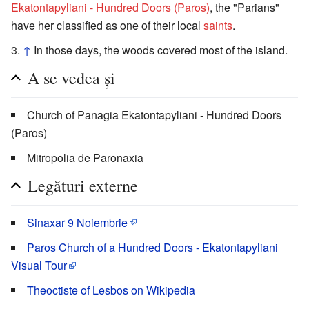
Ekatontapyliani - Hundred Doors (Paros)
, the "Parians"
have her classified as one of their local
saints
.
↑
In those days, the woods covered most of the island.
A se vedea și
Church of Panagia Ekatontapyliani - Hundred Doors
(Paros)
Mitropolia de Paronaxia
Legături externe
Sinaxar 9 Noiembrie
Paros Church of a Hundred Doors - Ekatontapyliani
Visual Tour
Theoctiste of Lesbos on Wikipedia